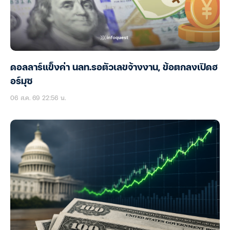
ดอลลาร์แข็งค่า นลท.รอตัวเลขจ้างงาน, ข้อตกลงเปิดฮ
อร์มุซ
06 ส.ค. 69 22:56 น.