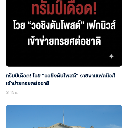
ทรัมป์เดือด! โวย “วอชิงตันโพสต์” รายงานเฟกนิวส์
เข้าข่ายทรยศต่อชาติ
01:13 น.