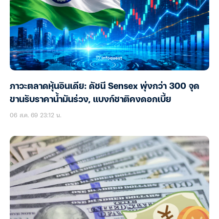
ภาวะตลาดหุ้นอินเดีย: ดัชนี Sensex พุ่งกว่า 300 จุด
ขานรับราคาน้ำมันร่วง, แบงก์ชาติคงดอกเบี้ย
06 ส.ค. 69 23:12 น.