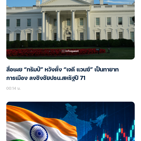
สื่อเผย “ทรัมป์” หวังตั้ง “เจดี แวนซ์” เป็นทายาท
การเมือง ลงชิงชัยปธน.สหรัฐปี 71
00:14 น.