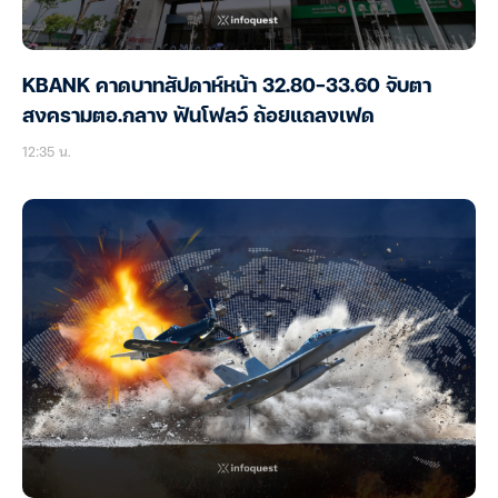
KBANK คาดบาทสัปดาห์หน้า 32.80-33.60 จับตา
สงครามตอ.กลาง ฟันโฟลว์ ถ้อยแถลงเฟด
12:35 น.