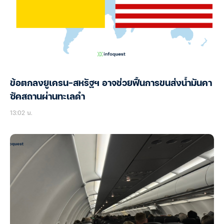
ข้อตกลงยูเครน-สหรัฐฯ อาจช่วยฟื้นการขนส่งน้ำมันคา
ซัคสถานผ่านทะเลดำ
13:02 น.