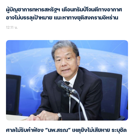
ผู้บัญชาการทหารสหรัฐฯ เตือนทรัมป์โจมตีทางอากาศ
อาจไม่บรรลุเป้าหมาย แนะหาทางยุติสงครามอิหร่าน
12:11 น.
ศาลไม่รับคำฟ้อง “นพ.สรณ” เหตุยังไม่เสียหาย ระบุชัด