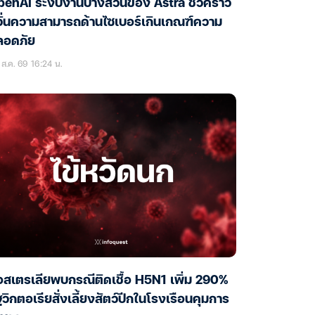
enAI ระงับงานบางส่วนของ Astra ชั่วคราว
ั่นความสามารถด้านไซเบอร์เกินเกณฑ์ความ
ลอดภัย
ส.ค. 69 16:24 น.
สเตรเลียพบกรณีติดเชื้อ H5N1 เพิ่ม 290%
ฐวิกตอเรียสั่งเลี้ยงสัตว์ปีกในโรงเรือนคุมการ