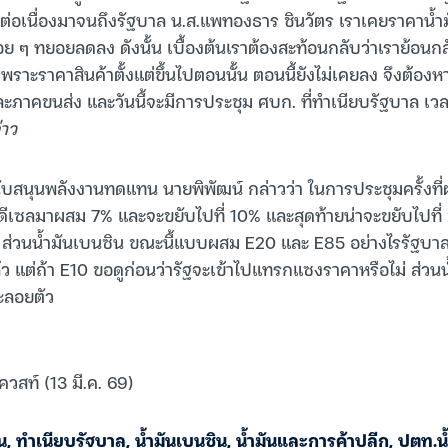
ต่อเนื่องมาจนถึงรัฐบาล น.ส.แพทองธาร ชินวัตร เราเคยราคาน้ำม
ย ๆ ทยอยลดลง ดังนั้น เบื้องต้นเราต้องสะท้อนกลับว่าเราย้อนก
 เพราะราคาสินค้าตั้งแต่ขึ้นไปตอนนั้น ตอนนี้ยังไม่เคยลง จึงต้อง
ภาคขนส่ง และวันนี้จะมีการประชุม ศบก. ที่ทำเนียบรัฐบาล เวล
่าว
ับสนุนพลังงานทดแทน นายพิพัฒน์ กล่าวว่า ในการประชุมครั้งที่
อดีเซลมาผสม 7% และจะขยับไปที่ 10% และสุดท้ายน่าจะขยับไปที่
้อ ส่วนน้ำมันเบนซิน ขณะนี้แบบผสม E20 และ E85 อย่างไรรัฐบาล
 แต่ถ้า E10 ขอดูก่อนว่ารัฐจะเข้าไปแทรกแซงราคาหรือไม่ ส่วนน
ะลอยตัว
ควสท์ (13 มี.ค. 69)
น
,
ทำเนียบรัฐบาล
,
น้ำมันเบนซิน
,
น้ำมันและการค้าปลีก
,
ปตท.น