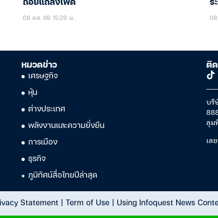
ถ้อยแถลงเฟด
ร
08 ส.ค. 69 15:29 น.
08 
หมวดข่าว
ติด
เศรษฐกิจ
หุ้น
บริษ
ต่างประเทศ
888
ลุม
พลังงานและความยั่งยืน
เลข
การเมือง
ธุรกิจ
ภูมิทัศน์สื่อไทยปีล่าสุด
ivacy Statement
|
Term of Use
|
Using Infoquest News Cont