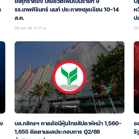
เหตุกราดยิง เสียชีวิตเพิ่มเป็นรายที่ 9
Op
ร
รร.เทพศิรินทร์ นนท์ ประกาศหยุดเรียน 10-14
หว
ส.ค.
ป
08 ส.ค. 69 17:17 น.
08 
อง
บล.กสิกรฯ คาดดัชนีหุ้นไทยสัปดาห์หน้า 1,560-
ออ
1,655 ติดตามผลประกอบการ Q2/69
รั