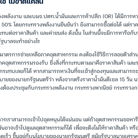
ใช้ ไม่ขาดแคลน
รวงพลังงาน และบมจ.ปตท.น้ำมันและการค้าปลีก (OR) ได้มีการหา
ณ 50% โดยกระทรวงพลังงานยืนยันว่า ยังสามารถซื้อต่อได้ แต่ร
ทบต่อราคาสินค้า และค่าขนส่ง ดังนั้น ในส่วนนี้จะมีการหารือก
รัฐบาลจะทำอย่างไร
 มาตรการช่วยเหลือภาคอุตสาหกรรม คงต้องใช้วิธีการลอยตัวส่วนหน
คอุตสาหกรรมรองรับ ซึ่งสิ่งที่กระทบตามมาคือราคาสินค้า และราค
อาจไม่กระทบเลยก็ได้ หากสามารถหาเงินที่จะเข้าสู่กองทุนและสามารถช
นโยบายของนายกรัฐมนตรีว่า หลังจากตรึงราคาน้ำมันดีเซล 15 วัน 
ึ่งคงต้องประชุมกับกระทรวงพลังงาน กระทรวงพาณิชย์ กระทรวง
การเราสามารถเข้าไปอุดหนุนได้แน่นอน แต่ถ้าอุตสาหกรรมขอหารือ
นอาจเข้าไปดูแลอุตสาหกรรมก็ได้ เพื่อจะดึงไม่ให้ราคาสินค้า หรื
วดเร็ว ขึ้นอยู่กับนโยบายของนายกรัฐมนตรี สมัยรัฐบาลนายเศรษฐ