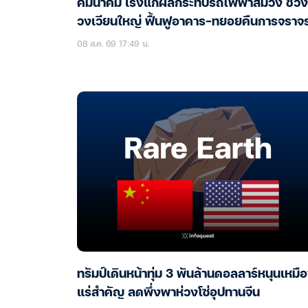
คมนาคม เร่งแก้ผลกระทบรถไฟฟ้าสีม่วง ช่วง
วงเวียนใหญ่ ฟื้นฟูอาคาร-ทยอยคืนการจราจ
08 ส.ค. 69 17:49 น.
ทรัมป์เดินหน้าทุ่ม 3 พันล้านดอลลาร์หนุนเหมื
แร่สำคัญ ลดพึ่งพาห่วงโซ่อุปทานจีน