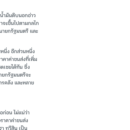
น้ำมันดิบนอกอ่าว
าคาจะขึ้นไปตามกลไก
ับนายกรัฐมนตรี และ
ึ่ง อีกส่วนหนึ่ง
าค่าขนส่งที่เพิ่ม
ดเชยได้ทัน ซึ่ง
นายกรัฐมนตรีจะ
การคลัง และหลาย
ก่อน ไม่แน่ว่า
อราคาค่าขนส่ง
า ทวีสิน เป็น