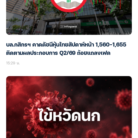
บล.กสิกรฯ คาดดัชนีหุ้นไทยสัปดาห์หน้า 1,560-1,655
ติดตามผลประกอบการ Q2/69 ถ้อยแถลงเฟด
15:29 น.