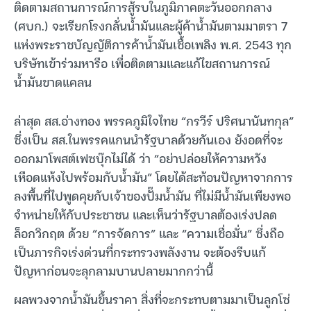
ติดตามสถานการณ์การสู้รบในภูมิภาคตะวันออกกลาง
(ศบก.) จะเรียกโรงกลั่นน้ำมันและผู้ค้าน้ำมันตามมาตรา 7
แห่งพระราชบัญญัติการค้าน้ำมันเชื้อเพลิง พ.ศ. 2543 ทุก
บริษัทเข้าร่วมหารือ เพื่อติดตามและแก้ไขสถานการณ์
น้ำมันขาดแคลน
ล่าสุด สส.อ่างทอง พรรคภูมิใจไทย “กรวีร์ ปริศนานันทกุล”
ซึ่งเป็น สส.ในพรรคแกนนำรัฐบาลด้วยกันเอง ยังอดที่จะ
ออกมาโพสต์เฟซบุ๊กไม่ได้ ว่า “อย่าปล่อยให้ความหวัง
เหือดแห้งไปพร้อมกับน้ำมัน” โดยได้สะท้อนปัญหาจากการ
ลงพื้นที่ไปพูดคุยกับเจ้าของปั๊มน้ำมัน ที่ไม่มีน้ำมันเพียงพอ
จำหน่ายให้กับประชาชน และเห็นว่ารัฐบาลต้องเร่งปลด
ล็อกวิกฤต ด้วย “การจัดการ” และ “ความเชื่อมั่น” ซึ่งถือ
เป็นภารกิจเร่งด่วนที่กระทรวงพลังงาน จะต้องรีบแก้
ปัญหาก่อนจะลุกลามบานปลายมากกว่านี้
ผลพวงจากน้ำมันขึ้นราคา สิ่งที่จะกระทบตามมาเป็นลูกโซ่