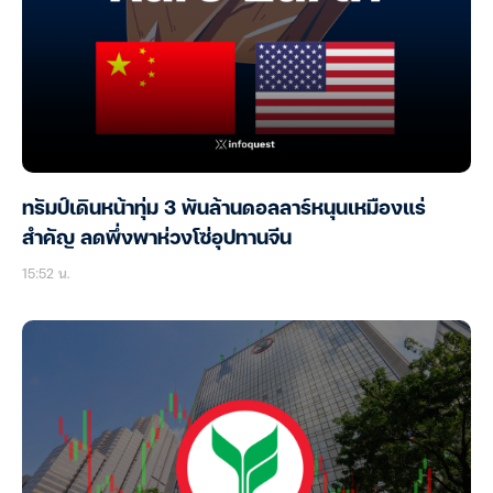
ทรัมป์เดินหน้าทุ่ม 3 พันล้านดอลลาร์หนุนเหมืองแร่
สำคัญ ลดพึ่งพาห่วงโซ่อุปทานจีน
15:52 น.