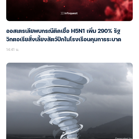
ออสเตรเลียพบกรณีติดเชื้อ H5N1 เพิ่ม 290% รัฐ
วิกตอเรียสั่งเลี้ยงสัตว์ปีกในโรงเรือนคุมการระบาด
14:41 น.