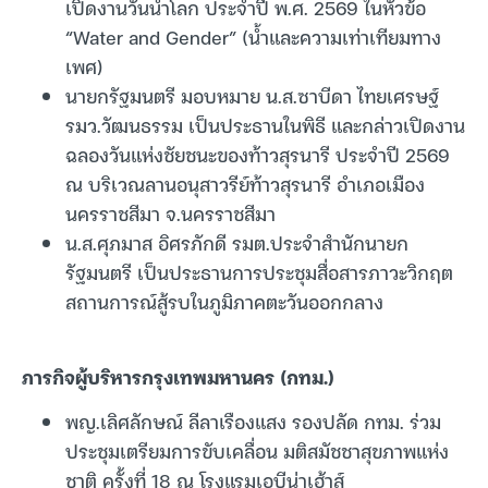
เปิดงานวันน้ำโลก ประจำปี พ.ศ. 2569 ในหัวข้อ
“Water and Gender” (น้ำและความเท่าเทียมทาง
เพศ)
นายกรัฐมนตรี มอบหมาย น.ส.ซาบีดา ไทยเศรษฐ์
รมว.วัฒนธรรม เป็นประธานในพิธี และกล่าวเปิดงาน
ฉลองวันแห่งชัยชนะของท้าวสุรนารี ประจำปี 2569
ณ บริเวณลานอนุสาวรีย์ท้าวสุรนารี อำเภอเมือง
นครราชสีมา จ.นครราชสีมา
น.ส.ศุภมาส อิศรภักดี รมต.ประจำสำนักนายก
รัฐมนตรี เป็นประธานการประชุมสื่อสารภาวะวิกฤต
สถานการณ์สู้รบในภูมิภาคตะวันออกกลาง
ภารกิจผู้บริหารกรุงเทพมหานคร (กทม.)
พญ.เลิศลักษณ์ ลีลาเรืองแสง รองปลัด กทม. ร่วม
ประชุมเตรียมการขับเคลื่อน มติสมัชชาสุขภาพแห่ง
ชาติ ครั้งที่ 18 ณ โรงแรมเอบีน่าเฮ้าส์