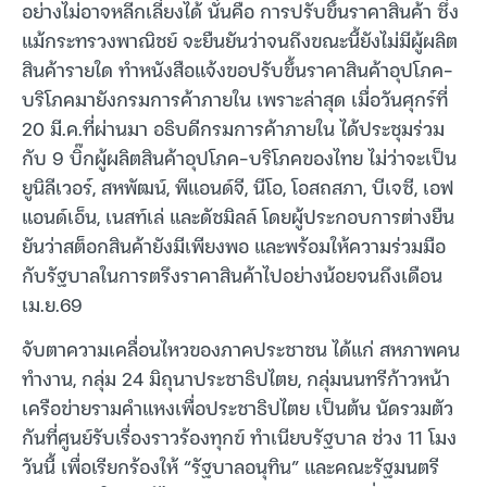
อย่างไม่อาจหลีกเลี่ยงได้ นั่นคือ การปรับขึ้นราคาสินค้า ซึ่ง
แม้กระทรวงพาณิชย์ จะยืนยันว่าจนถึงขณะนี้ยังไม่มีผู้ผลิต
สินค้ารายใด ทำหนังสือแจ้งขอปรับขึ้นราคาสินค้าอุปโภค-
บริโภคมายังกรมการค้าภายใน เพราะล่าสุด เมื่อวันศุกร์ที่
20 มี.ค.ที่ผ่านมา อธิบดีกรมการค้าภายใน ได้ประชุมร่วม
กับ 9 บิ๊กผู้ผลิตสินค้าอุปโภค-บริโภคของไทย ไม่ว่าจะเป็น
ยูนิลีเวอร์, สหพัฒน์, พีแอนด์จี, นีโอ, โอสถสภา, บีเจซี, เอฟ
แอนด์เอ็น, เนสท์เล่ และดัชมิลล์ โดยผู้ประกอบการต่างยืน
ยันว่าสต็อกสินค้ายังมีเพียงพอ และพร้อมให้ความร่วมมือ
กับรัฐบาลในการตรึงราคาสินค้าไปอย่างน้อยจนถึงเดือน
เม.ย.69
จับตาความเคลื่อนไหวของภาคประชาชน ได้แก่ สหภาพคน
ทำงาน, กลุ่ม 24 มิถุนาประชาธิปไตย, กลุ่มนนทรีก้าวหน้า
เครือข่ายรามคำแหงเพื่อประชาธิปไตย เป็นต้น นัดรวมตัว
กันที่ศูนย์รับเรื่องราวร้องทุกข์ ทำเนียบรัฐบาล ช่วง 11 โมง
วันนี้ เพื่อเรียกร้องให้ “รัฐบาลอนุทิน” และคณะรัฐมนตรี