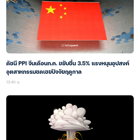
ดัชนี PPI จีนเดือนก.ค. ขยับขึ้น 3.5% แรงหนุนอุปสงค์
อุตสาหกรรมชดเชยปัจจัยฤดูกาล
13:40 น.