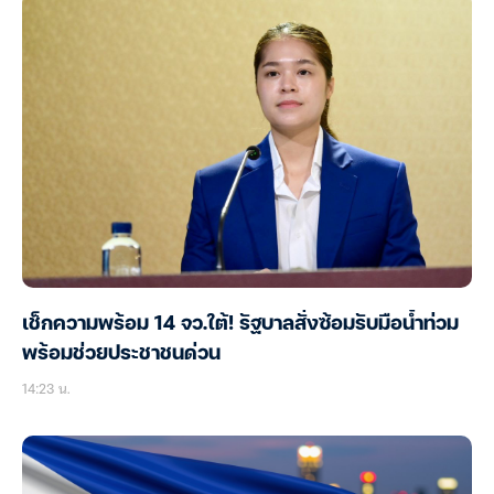
เช็กความพร้อม 14 จว.ใต้! รัฐบาลสั่งซ้อมรับมือน้ำท่วม
พร้อมช่วยประชาชนด่วน
14:23 น.