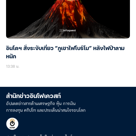
อินโดฯ สั่งระงับเที่ยว “ภูเขาไฟโบร์โม” หลังไฟป่าลาม
หนัก
13:38 น.
สำนักข่าวอินโฟเควสท์
อัปเดตข่าวสารด้านเศรษฐกิจ หุ้น การเงิน
การลงทุน คริปโท และประเด็นน่าสนใจรอบโลก