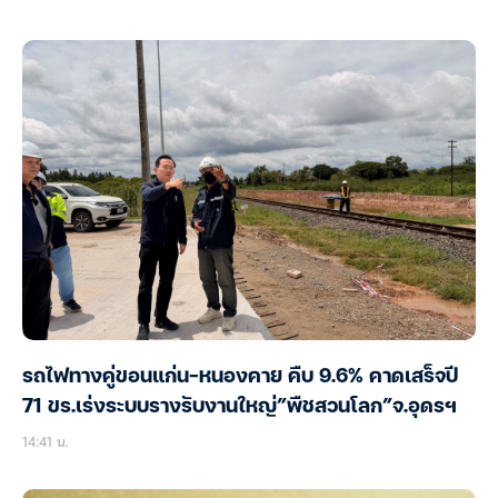
รถไฟทางคู่ขอนแก่น-หนองคาย คืบ 9.6% คาดเสร็จปี
71 ขร.เร่งระบบรางรับงานใหญ่”พืชสวนโลก”จ.อุดรฯ
14:41 น.