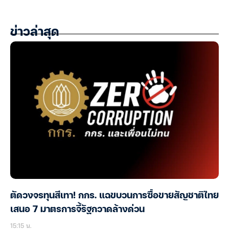
ข่าวล่าสุด
ตัดวงจรทุนสีเทา! กกร. แฉขบวนการซื้อขายสัญชาติไทย
เสนอ 7 มาตรการจี้รัฐกวาดล้างด่วน
15:15 น.