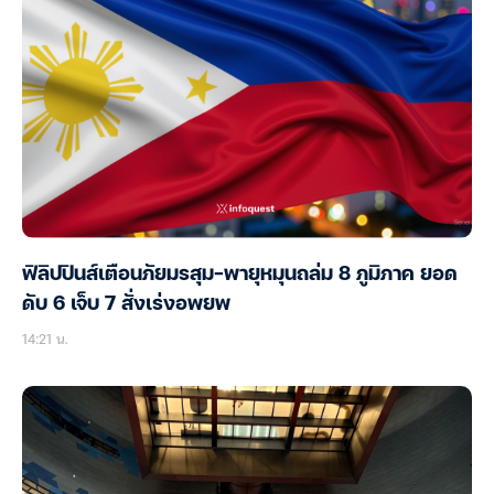
ฟิลิปปินส์เตือนภัยมรสุม-พายุหมุนถล่ม 8 ภูมิภาค ยอด
ดับ 6 เจ็บ 7 สั่งเร่งอพยพ
14:21 น.