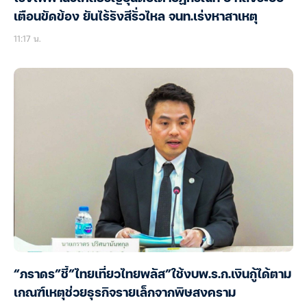
เตือนขัดข้อง ยันไร้รังสีรั่วไหล จนท.เร่งหาสาเหตุ
11:17 น.
“ภราดร”ชี้”ไทยเที่ยวไทยพลัส”ใช้งบพ.ร.ก.เงินกู้ได้ตาม
เกณฑ์เหตุช่วยธุรกิจรายเล็กจากพิษสงคราม