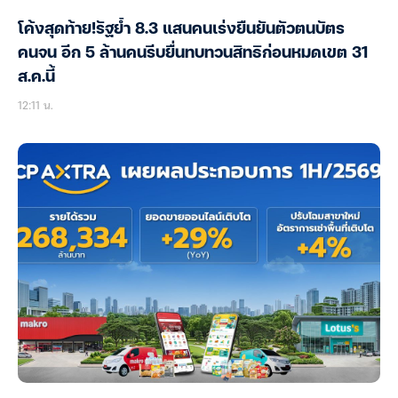
โค้งสุดท้าย!รัฐย้ำ 8.3 แสนคนเร่งยืนยันตัวตนบัตร
คนจน อีก 5 ล้านคนรีบยื่นทบทวนสิทธิก่อนหมดเขต 31
ส.ค.นี้
12:11 น.