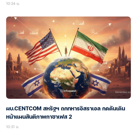
10:34 น.
ผบ.CENTCOM สหรัฐฯ ถกทหารอิสราเอล กดดันเดิน
หน้าแผนสันติภาพกาซาเฟส 2
10:31 น.