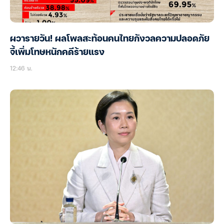
ผวารายวัน! ผลโพลสะท้อนคนไทยกังวลความปลอดภัย
จี้เพิ่มโทษหนักคดีร้ายแรง
12:46 น.