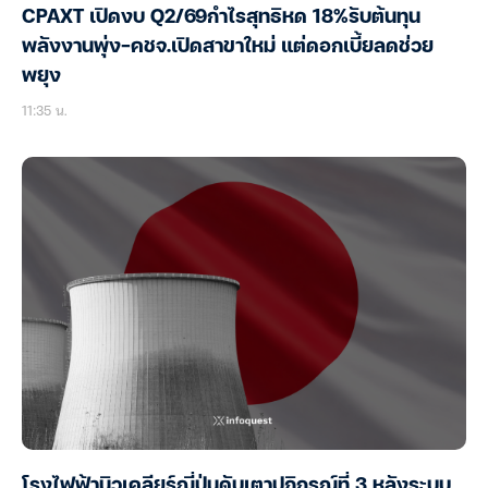
CPAXT เปิดงบ Q2/69กำไรสุทธิหด 18%รับต้นทุน
พลังงานพุ่ง-คชจ.เปิดสาขาใหม่ แต่ดอกเบี้ยลดช่วย
พยุง
11:35 น.
โรงไฟฟ้านิวเคลียร์ญี่ปุ่นดับเตาปฏิกรณ์ที่ 3 หลังระบบ