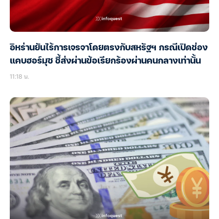
อิหร่านยันไร้การเจรจาโดยตรงกับสหรัฐฯ กรณีเปิดช่อง
แคบฮอร์มุซ ชี้ส่งผ่านข้อเรียกร้องผ่านคนกลางเท่านั้น
11:18 น.