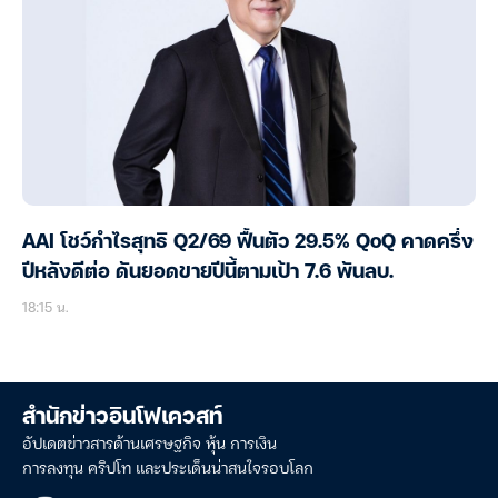
AAI โชว์กำไรสุทธิ Q2/69 ฟื้นตัว 29.5% QoQ คาดครึ่ง
ปีหลังดีต่อ ดันยอดขายปีนี้ตามเป้า 7.6 พันลบ.
18:15 น.
สำนักข่าวอินโฟเควสท์
อัปเดตข่าวสารด้านเศรษฐกิจ หุ้น การเงิน
การลงทุน คริปโท และประเด็นน่าสนใจรอบโลก