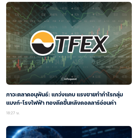
ภาวะตลาดอนุพันธ์: แกว่งแคบ แรงขายทำกำไรกลุ่ม
แบงก์-โรงไฟฟ้า ทองดีดขึ้นหลังดอลลาร์อ่อนค่า
18:27 น.