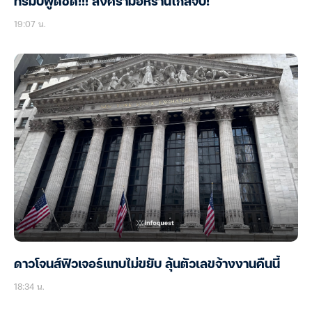
ทรัมป์พูดชัด!!! สงครามอิหร่านใกล้จบ!
19:07 น.
ดาวโจนส์ฟิวเจอร์แทบไม่ขยับ ลุ้นตัวเลขจ้างงานคืนนี้
18:34 น.