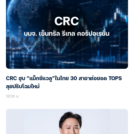
CRC ฮุบ “แม็กซ์แวลู”ในไทย 30 สาขาต่อยอด TOPS
ลุยปรับโฉมใหม่
18:26 น.