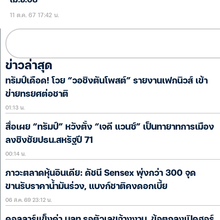
เม.ย.68
11 ต.ค. 67 17:42 น.
ข่าวล่าสุด
ทรัมป์เดือด! โวย “วอชิงตันโพสต์” รายงานเฟกนิวส์ เข้า
ข่ายทรยศต่อชาติ
01:13 น.
สื่อเผย “ทรัมป์” หวังตั้ง “เจดี แวนซ์” เป็นทายาทการเมือง
ลงชิงชัยปธน.สหรัฐปี 71
00:14 น.
ภาวะตลาดหุ้นอินเดีย: ดัชนี Sensex พุ่งกว่า 300 จุด
ขานรับราคาน้ำมันร่วง, แบงก์ชาติคงดอกเบี้ย
06 ส.ค. 69 23:12 น.
ดอลลาร์แข็งค่า นลท.รอตัวเลขจ้างงาน, ข้อตกลงเปิดฮอร์