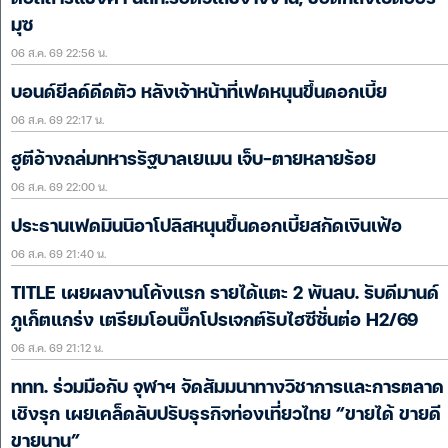
มุซ
06 ส.ค. 69 22:56 น.
บอนด์ยีลด์ดีดตัว หลังเจ้าหน้าที่เฟดหนุนขึ้นดอกเบี้ย
06 ส.ค. 69 22:17 น.
ฮูตีอ้างถล่มทหารรัฐบาลเยเมน เจ็บ-ตายหลายร้อย
06 ส.ค. 69 22:00 น.
ประธานเฟดมินนิอาโปลิสหนุนขึ้นดอกเบี้ยสกัดเงินเฟ้อ
06 ส.ค. 69 21:40 น.
TITLE เผยผลงานโค้งแรก รายได้แตะ 2 พันลบ. รับดีมานด์
ภูเก็ตแกร่ง เตรียมโอนบิ๊กโปรเจกต์รับไฮซีซั่นต่อ H2/69
06 ส.ค. 69 21:12 น.
ททท. ร่วมมือกับ จุฬาฯ จัดสัมมนาทางวิชาการและการตลาด
เชิงรุก เผยเคล็ดลับปรับธุรกิจท่องเที่ยวไทย “ขายได้ ขายดี
ขายนาน”