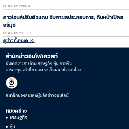
06 ส.ค. 69 21:05 น.
ดาวโจนส์ปรับตัวแคบ จับตาผลประกอบการ, คืบหน้าเปิดฮ
อร์มุซ
06 ส.ค. 69 20:58 น.
ดูข่าวทั้งหมด >>
สำนักข่าวอินโฟเควสท์
อัปเดตข่าวสารด้านเศรษฐกิจ หุ้น การเงิน
การลงทุน คริปโท และประเด็นน่าสนใจรอบโลก
สมาชิกของสมาคมผู้ผลิตข่าวออนไลน์
หมวดข่าว
เศรษฐกิจ
หุ้น