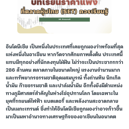
อินโดนีเซีย เป็นหนึ่งในประเทศที่เคยถูกมองว่าพร้อมที่สุด
แห่งหนึ่งในอาเซียน หากวัดจากศักยภาพตั้งต้น ประเทศนี้
แทบมีทุกอย่างที่นักลงทุนใฝ่ฝัน ไม่ว่าจะเป็นประชากรกว่า
286 ล้านคน ตลาดภายในขนาดใหญ่ แรงงานจำนวนมาก
และทรัพยากรธรรมชาติอุดมสมบูรณ์ ทั้งถ่านหิน นิกเกิล
น้ำมัน ก๊าซธรรมชาติ และปาล์มน้ำมัน อีกทั้งยังมีตำแหน่ง
ทางภูมิศาสตร์สำคัญในห่วงโซ่อุปทานโลก โดยเฉพาะใน
ยุคที่รถยนต์ไฟฟ้า แบตเตอรี่ และพลังงานสะอาดกลาย
เป็นเมกะเทรนด์ ซึ่งทำให้อินโดนีเซียถูกมองว่าอาจก้าวขึ้น
มาเป็นมหาอำนาจทางเศรษฐกิจของอาเซียนในอนาคต