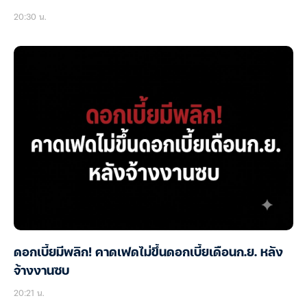
20:30 น.
ดอกเบี้ยมีพลิก! คาดเฟดไม่ขึ้นดอกเบี้ยเดือนก.ย. หลัง
จ้างงานซบ
20:21 น.