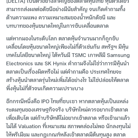
[DELTA] เป็นตัวอย่างสำคัญของตลาดหุ้นไทย หุ้นตัวเดียว
สามารถส่งผลต่อดัชนีอย่างมีนัยสำคัญ จนเกิดคำถามทั้ง
ด้านความแพง ความเหมาะสมของน้ำหนักดัชนี และ
บทบาทของหุ้นขนาดใหญ่ในการขับเคลื่อนตลาด
แต่หากมองในระดับโลก ตลาดหุ้นจำนวนมากก็ถูกขับ
เคลื่อนโดยหุ้นขนาดใหญ่เพียงไม่กี่ตัวเช่นกัน สหรัฐฯ มีหุ้น
เทคโนโลยีขนาดใหญ่ ไต้หวันมี TSMC เกาหลีมี Samsung
Electronics และ SK Hynix คำถามจึงไม่ใช่ว่าการมีหุ้นนำ
ตลาดเป็นเรื่องผิดหรือไม่ แต่คำถามคือ ประเทศไทยจะ
สร้างหุ้นนำตลาดรุ่นใหม่เพิ่มได้อย่างไร ไม่ใช่ปล่อยให้ตลาด
พึ่งหุ้นไม่กี่ตัวจนเกิดความเปราะบาง
อีกกรณีหนึ่งคือ IPO ไทยที่ซบเซา หากตลาดหุ้นเป็นแหล่ง
ระดมทุนของเศรษฐกิจจริง บริษัทใหม่ควรอยากเข้าตลาด
เพื่อเติบโต แต่ถ้าบริษัทดีไม่อยากเข้าตลาด หรือเข้ามาแล้ว
ไม่ได้ Valuation ที่เหมาะสม สภาพคล่องไม่พอ นักลงทุนไม่
ให้พรีเมียม และกฎเกณฑ์หลังเข้าตลาดมีต้นทุนสูง ตลาด