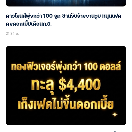
ดาวโจนส์พุ่งกว่า 100 จุด ขานรับจ้างงานวูบ หนุนเฟด
คงดอกเบี้ยเดือนก.ย.
21:34 น.