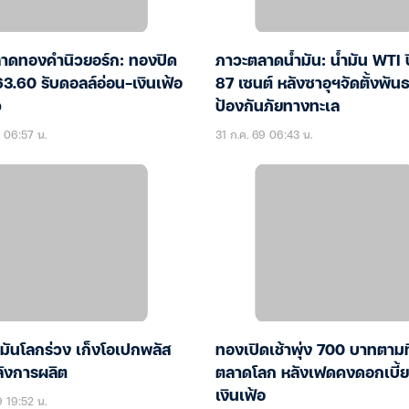
าดทองคำนิวยอร์ก: ทองปิด
ภาวะตลาดน้ำมัน: น้ำมัน WTI 
3.60 รับดอลล์อ่อน-เงินเฟ้อ
87 เซนต์ หลังซาอุฯจัดตั้งพัน
ว
ป้องกันภัยทางทะเล
9 06:57 น.
31 ก.ค. 69 06:43 น.
มันโลกร่วง เก็งโอเปกพลัส
ทองเปิดเช้าพุ่ง 700 บาทตาม
ลังการผลิต
ตลาดโลก หลังเฟดคงดอกเบี้ย
เงินเฟ้อ
9 19:52 น.