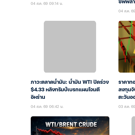
ซัพพลาย
04 ส.ค. 69 09:14 น.
นำเข้าส
04 ส.ค. 6
ภาวะตลาดน้ำมัน: น้ำมัน WTI ปิดร่วง
ราคาทอ
$4.33 หลังทรัมป์เบรกแผนโจมตี
ลงทุนจ
อิหร่าน
ตะวันอ
04 ส.ค. 69 06:42 น.
03 ส.ค. 69