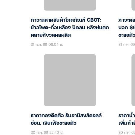
ภาวะตลาดสินค้าโภคภัณฑ์ CBOT:
ภาวะตล
ข้าวโพด-ถั่วเหลือง ปิดลบ หลังฝนตก
บวก $6
คลายกังวลผลผลิต
ชะลอตั
31 ก.ค. 69 08:04 น.
31 ก.ค. 6
ราคาทองดีดตัว รับอานิสงส์ดอลล์
ราคาน้ำ
อ่อน, เงินเฟ้อชะลอตัว
เพิ่มกำ
30 ก.ค. 69 22:40 น.
30 ก.ค. 6