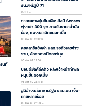
น
ธน.สหรัฐปี 71
00:14 น.
ภาวะตลาดหุ้นอินเดีย: ดัชนี Sensex
พุ่งกว่า 300 จุด ขานรับราคาน้ำมัน
ร่วง, แบงก์ชาติคงดอกเบี้ย
06 ส.ค. 69 23:12 น.
ดอลลาร์แข็งค่า นลท.รอตัวเลขจ้าง
งาน, ข้อตกลงเปิดฮอร์มุซ
06 ส.ค. 69 22:56 น.
บรนท์
บอนด์ยีลด์ดีดตัว หลังเจ้าหน้าที่เฟด
ง
หนุนขึ้นดอกเบี้ย
06 ส.ค. 69 22:17 น.
ฮูตีอ้างถล่มทหารรัฐบาลเยเมน เจ็บ-
ตายหลายร้อย
06 ส.ค. 69 22:00 น.