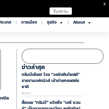
X
รับทราบ
ประเทศ
การเมือง
ธุรกิจ
About
ข่าวล่าสุด
ทรัมป์เดือด! โวย “วอชิงตันโพสต์”
รายงานเฟกนิวส์ เข้าข่ายทรยศต่อ
ชาติ
01:13 น.
องปิด
สื่อเผย “ทรัมป์” หวังตั้ง “เจดี แวน
ซ์” เป็นทายาทการเมือง ลงชิงชัยป