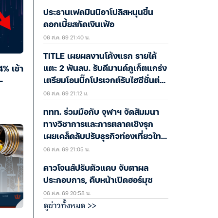
ประธานเฟดมินนิอาโปลิสหนุนขึ้น
ดอกเบี้ยสกัดเงินเฟ้อ
06 ส.ค. 69 21:40 น.
TITLE เผยผลงานโค้งแรก รายได้
แตะ 2 พันลบ. รับดีมานด์ภูเก็ตแกร่ง
4% เช้า
เตรียมโอนบิ๊กโปรเจกต์รับไฮซีซั่นต่อ
-
06 ส.ค. 69 21:12 น.
H2/69
ททท. ร่วมมือกับ จุฬาฯ จัดสัมมนา
ทางวิชาการและการตลาดเชิงรุก
เผยเคล็ดลับปรับธุรกิจท่องเที่ยวไทย
06 ส.ค. 69 21:05 น.
“ขายได้ ขายดี ขายนาน”
ดาวโจนส์ปรับตัวแคบ จับตาผล
ประกอบการ, คืบหน้าเปิดฮอร์มุซ
06 ส.ค. 69 20:58 น.
ดูข่าวทั้งหมด >>