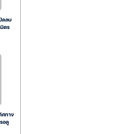
ปิดลบ
ธมิตร
ทิศทาง
รอดู