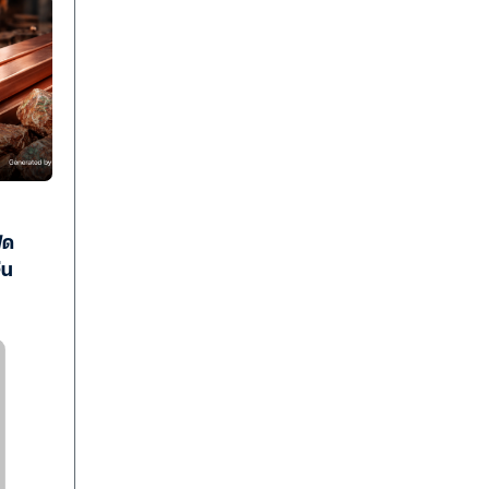
ฟด
ีน