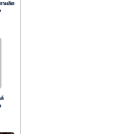
วตาผลิต
ง
ล์
ด