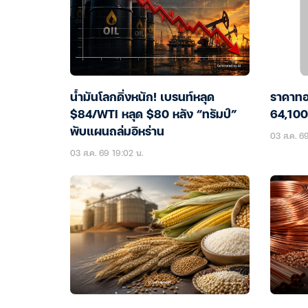
น้ำมันโลกดิ่งหนัก! เบรนท์หลุด
ราคาทอ
$84/WTI หลุด $80 หลัง “ทรัมป์”
64,100
พับแผนถล่มอิหร่าน
03 ส.ค. 6
03 ส.ค. 69 19:02 น.