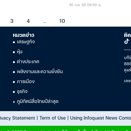
30 ก.ค. 69 09:50 น.
3
4
…
10
หมวดข่าว
ติด
เศรษฐกิจ
หุ้น
บริษ
ต่างประเทศ
888
ลุม
พลังงานและความยั่งยืน
เลข
การเมือง
ธุรกิจ
ภูมิทัศน์สื่อไทยปีล่าสุด
ivacy Statement
|
Term of Use
|
Using Infoquest News Cont