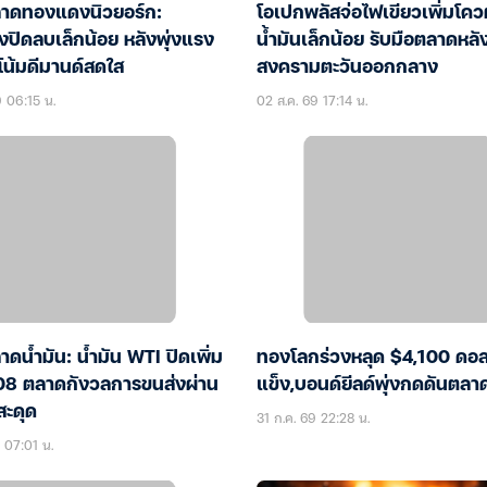
าดทองแดงนิวยอร์ก:
โอเปกพลัสจ่อไฟเขียวเพิ่มโค
ปิดลบเล็กน้อย หลังพุ่งแรง
น้ำมันเล็กน้อย รับมือตลาดหลั
โน้มดีมานด์สดใส
สงครามตะวันออกกลาง
9 06:15 น.
02 ส.ค. 69 17:14 น.
ดน้ำมัน: น้ำมัน WTI ปิดเพิ่ม
ทองโลกร่วงหลุด $4,100 ดอล
1.08 ตลาดกังวลการขนส่งผ่าน
แข็ง,บอนด์ยีลด์พุ่งกดดันตลา
สะดุด
31 ก.ค. 69 22:28 น.
 07:01 น.