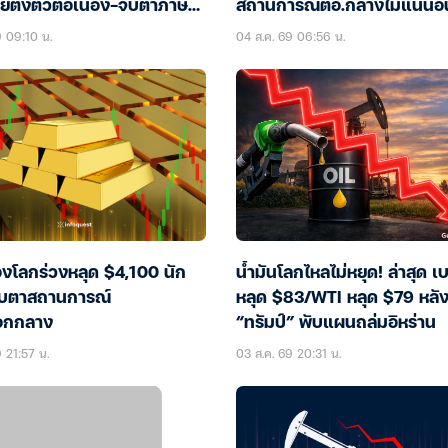
ตึงตัวต่อเนื่อง-จับตาภาษี
สถานการณ์ตอ.กลางไม่แน่นอ
หรัฐฯ
9 09:10 น.
04 ส.ค. 69 06:56 น.
งโลกร่วงหลุด $4,100 นัก
น้ำมันโลกไหลไม่หยุด! ล่าสุด เ
ับตาสถานการณ์
หลุด $83/WTI หลุด $79 หลั
อกกลาง
“ทรัมป์” พับแผนถล่มอิหร่าน
 21:57 น.
03 ส.ค. 69 20:31 น.