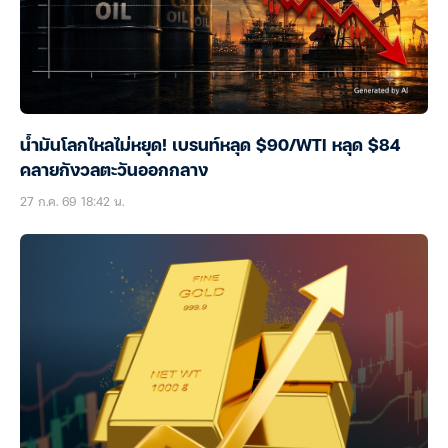
น้ำมันโลกไหลไม่หยุด! เบรนท์หลุด $90/WTI หลุด $84
คลายกังวลตะวันออกกลาง
27 ก.ค. 69 18:42 น.