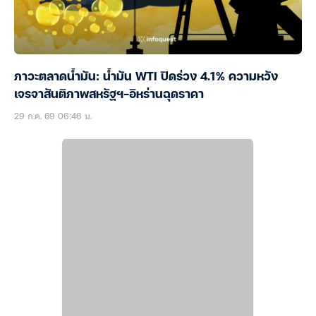
ภาวะตลาดน้ำมัน: น้ำมัน WTI ปิดร่วง 4.1% ความหวัง
เจรจาสันติภาพสหรัฐฯ-อิหร่านฉุดราคา
29 ก.ค. 69 06:46 น.