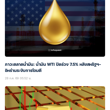
ภาวะตลาดน้ำมัน: น้ำมัน WTI ปิดร่วง 7.5% หลังสหรัฐฯ-
อิหร่านระงับการโจมตี
28 ก.ค. 69 05:52 น.