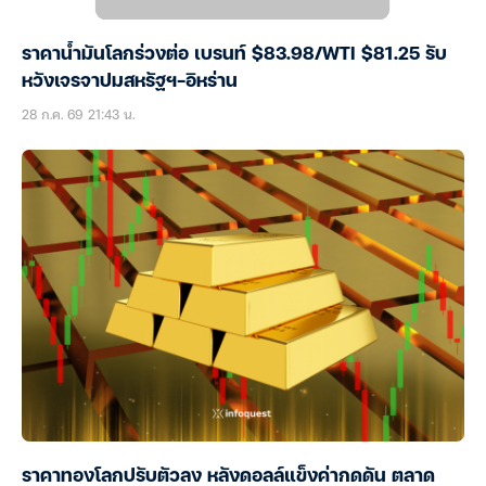
ราคาน้ำมันโลกร่วงต่อ เบรนท์ $83.98/WTI $81.25 รับ
หวังเจรจาปมสหรัฐฯ-อิหร่าน
28 ก.ค. 69 21:43 น.
ราคาทองโลกปรับตัวลง หลังดอลล์แข็งค่ากดดัน ตลาด