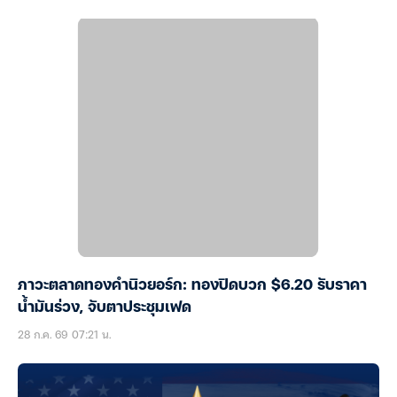
ภาวะตลาดทองคำนิวยอร์ก: ทองปิดบวก $6.20 รับราคา
น้ำมันร่วง, จับตาประชุมเฟด
28 ก.ค. 69 07:21 น.