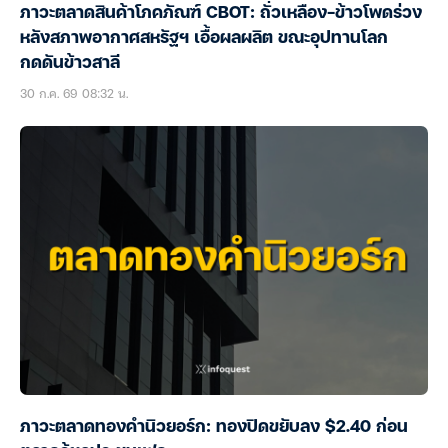
ภาวะตลาดสินค้าโภคภัณฑ์ CBOT: ถั่วเหลือง-ข้าวโพดร่วง
หลังสภาพอากาศสหรัฐฯ เอื้อผลผลิต ขณะอุปทานโลก
กดดันข้าวสาลี
30 ก.ค. 69 08:32 น.
ภาวะตลาดทองคำนิวยอร์ก: ทองปิดขยับลง $2.40 ก่อน