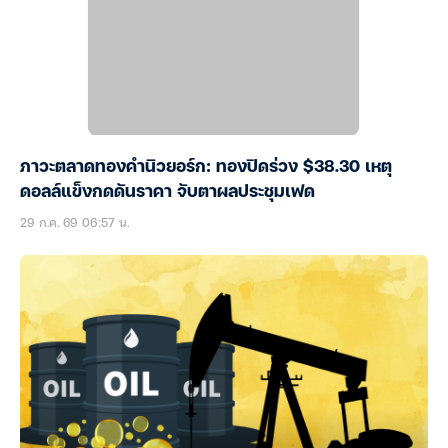
ภาวะตลาดทองคำนิวยอร์ก: ทองปิดร่วง $38.30 เหตุ
ดอลล์แข็งกดดันราคา จับตาผลประชุมเฟด
29 ก.ค. 69 06:57 น.