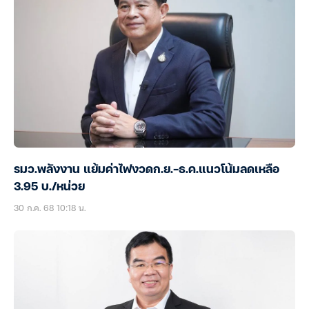
รมว.พลังงาน แย้มค่าไฟงวดก.ย.-ธ.ค.แนวโน้มลดเหลือ
3.95 บ./หน่วย
30 ก.ค. 68 10:18 น.