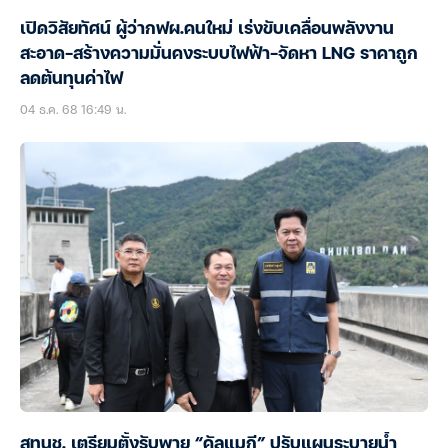
เปิดวิสัยทัศน์ ผู้ว่ากฟผ.คนใหม่ เร่งขับเคลื่อนพลังงาน
สะอาด-สร้างความมั่นคงระบบไฟฟ้า-จัดหา LNG ราคาถูก
ลดต้นทุนค่าไฟ
04 ธ.ค. 68 16:49 น.
สทนช. เตรียมตั้งรับพายุ “คัลแมกี” ปรับแผนระบายน้ำ