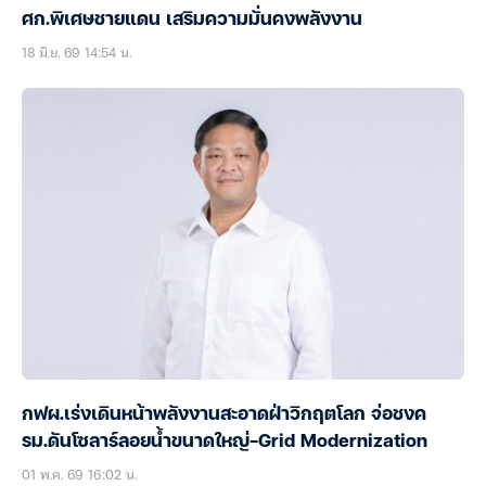
ศก.พิเศษชายแดน เสริมความมั่นคงพลังงาน
18 มิ.ย. 69 14:54 น.
กฟผ.เร่งเดินหน้าพลังงานสะอาดฝ่าวิกฤตโลก จ่อชงค
รม.ดันโซลาร์ลอยน้ำขนาดใหญ่-Grid Modernization
01 พ.ค. 69 16:02 น.