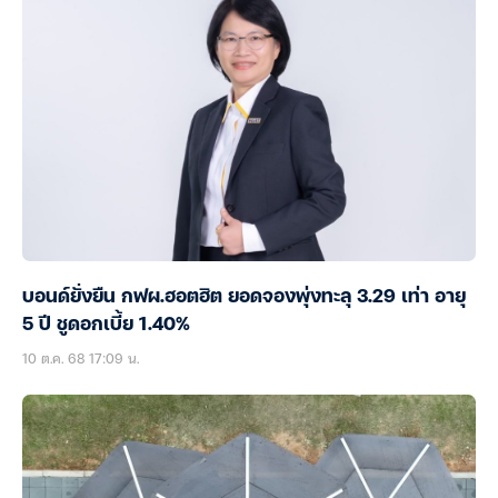
บอนด์ยั่งยืน กฟผ.ฮอตฮิต ยอดจองพุ่งทะลุ 3.29 เท่า อายุ
5 ปี ชูดอกเบี้ย 1.40%
10 ต.ค. 68 17:09 น.