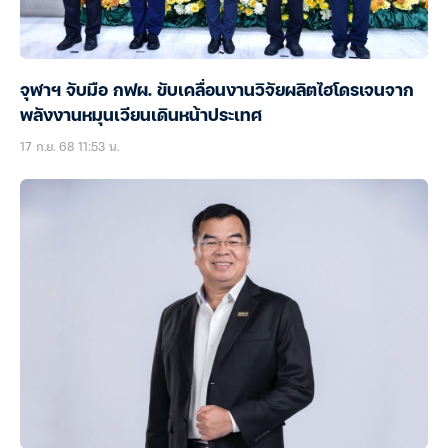
จุฬาฯ จับมือ กฟผ. ขับเคลื่อนงานวิจัยผลิตไฮโดรเจนจาก
พลังงานหมุนเวียนเดินหน้าประเทศ
17 ก.ย. 68 11:53 น.