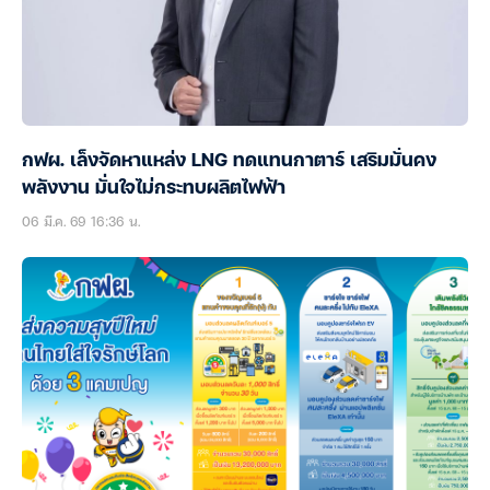
กฟผ. เล็งจัดหาแหล่ง LNG ทดแทนกาตาร์ เสริมมั่นคง
พลังงาน มั่นใจไม่กระทบผลิตไฟฟ้า
06 มี.ค. 69 16:36 น.