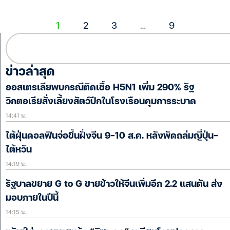
1
2
3
…
9
ข่าวล่าสุด
ออสเตรเลียพบกรณีติดเชื้อ H5N1 เพิ่ม 290% รัฐ
วิกตอเรียสั่งเลี้ยงสัตว์ปีกในโรงเรือนคุมการระบาด
14:41 น.
ไต้ฝุ่นดอลฟินจ่อขึ้นฝั่งจีน 9-10 ส.ค. หลังพัดถล่มญี่ปุ่น-
ไต้หวัน
14:19 น.
รัฐบาลขยาย G to G ขายข้าวให้จีนเพิ่มอีก 2.2 แสนตัน ส่ง
มอบภายในปีนี้
14:15 น.