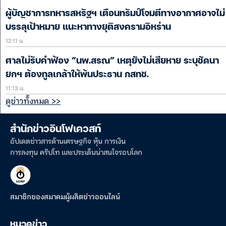
ผู้บัญชาการทหารสหรัฐฯ เตือนทรัมป์โจมตีทางอากาศอาจไม่
บรรลุเป้าหมาย แนะหาทางยุติสงครามอิหร่าน
12:11 น.
ศาลไม่รับคำฟ้อง “นพ.สรณ” เหตุยังไม่เสียหาย ระบุชัดนา
ยกฯ ต้องทูลเกล้าให้พ้นประธาน กสทช.
11:13 น.
ดูข่าวทั้งหมด >>
สำนักข่าวอินโฟเควสท์
อัปเดตข่าวสารด้านเศรษฐกิจ หุ้น การเงิน
การลงทุน คริปโท และประเด็นน่าสนใจรอบโลก
สมาชิกของสมาคมผู้ผลิตข่าวออนไลน์
หมวดข่าว