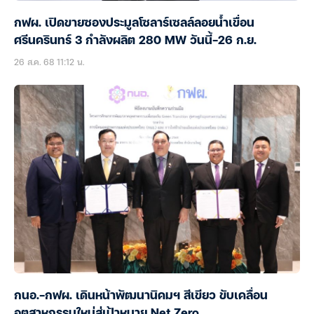
กฟผ. เปิดขายซองประมูลโซลาร์เซลล์ลอยน้ำเขื่อน
ศรีนครินทร์ 3 กำลังผลิต 280 MW วันนี้-26 ก.ย.
26 ส.ค. 68 11:12 น.
กนอ.-กฟผ. เดินหน้าพัฒนานิคมฯ สีเขียว ขับเคลื่อน
อุตสาหกรรมใหม่สู่เป้าหมาย Net Zero