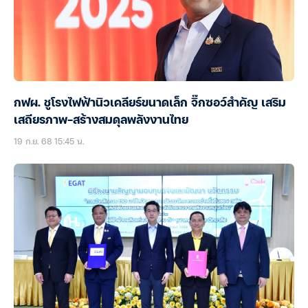
กฟผ. ชูโรงไฟฟ้านิวเคลียร์ขนาดเล็ก จิ๊กซอว์สำคัญ เสริม
เสถียรภาพ-สร้างสมดุลพลังงานไทย
19 ก.ย. 68 15:45 น.