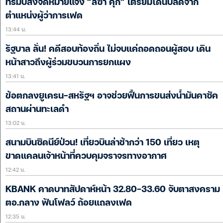
ทรัมป์ส่งจดหมายแจ้ง “ลิซา คุก” เตรียมโดนปลดจาก
ตำแหน่งผู้ว่าการเฟด
13:44 น.
รัฐบาล ลั่น! คดีสอบท้องถิ่น ไม่จบแค่ถอดถอนผู้สอบ เดิน
หน้าสาวถึงผู้ร่วมขบวนการยกแผง
13:41 น.
ข้อตกลงยูเครน-สหรัฐฯ อาจช่วยฟื้นการขนส่งน้ำมันคาซัค
สถานผ่านทะเลดำ
13:02 น.
สนามบินซิดนีย์ป่วน! เที่ยวบินล่าช้ากว่า 150 เที่ยว เหตุ
ขาดแคลนเจ้าหน้าที่ควบคุมจราจรทางอากาศ
12:42 น.
KBANK คาดบาทสัปดาห์หน้า 32.80-33.60 จับตาสงคราม
ตอ.กลาง ฟันโฟลว์ ถ้อยแถลงเฟด
12:35 น.