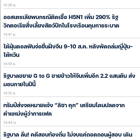
15:29 น.
ออสเตรเลียพบกรณีติดเชื้อ H5N1 เพิ่ม 290% รัฐ
วิกตอเรียสั่งเลี้ยงสัตว์ปีกในโรงเรือนคุมการระบาด
14:41 น.
ไต้ฝุ่นดอลฟินจ่อขึ้นฝั่งจีน 9-10 ส.ค. หลังพัดถล่มญี่ปุ่น-
ไต้หวัน
14:19 น.
รัฐบาลขยาย G to G ขายข้าวให้จีนเพิ่มอีก 2.2 แสนตัน ส่ง
มอบภายในปีนี้
14:15 น.
ทรัมป์ส่งจดหมายแจ้ง “ลิซา คุก” เตรียมโดนปลดจาก
ตำแหน่งผู้ว่าการเฟด
13:44 น.
รัฐบาล ลั่น! คดีสอบท้องถิ่น ไม่จบแค่ถอดถอนผู้สอบ เดิน