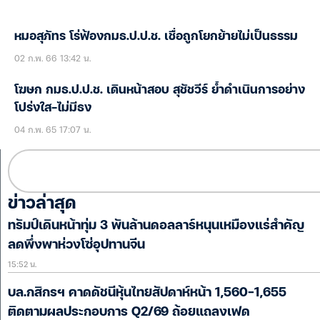
หมอสุภัทร โร่ฟ้องกมธ.ป.ป.ช. เชื่อถูกโยกย้ายไม่เป็นธรรม
02 ก.พ. 66 13:42 น.
โฆษก กมธ.ป.ป.ช. เดินหน้าสอบ สุชัชวีร์ ย้ำดำเนินการอย่าง
โปร่งใส-ไม่มีธง
04 ก.พ. 65 17:07 น.
ข่าวล่าสุด
ทรัมป์เดินหน้าทุ่ม 3 พันล้านดอลลาร์หนุนเหมืองแร่สำคัญ
ลดพึ่งพาห่วงโซ่อุปทานจีน
15:52 น.
บล.กสิกรฯ คาดดัชนีหุ้นไทยสัปดาห์หน้า 1,560-1,655
ติดตามผลประกอบการ Q2/69 ถ้อยแถลงเฟด