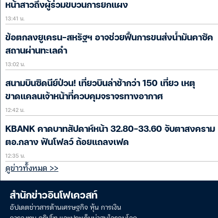
หน้าสาวถึงผู้ร่วมขบวนการยกแผง
13:41 น.
ข้อตกลงยูเครน-สหรัฐฯ อาจช่วยฟื้นการขนส่งน้ำมันคาซัค
สถานผ่านทะเลดำ
13:02 น.
สนามบินซิดนีย์ป่วน! เที่ยวบินล่าช้ากว่า 150 เที่ยว เหตุ
ขาดแคลนเจ้าหน้าที่ควบคุมจราจรทางอากาศ
12:42 น.
KBANK คาดบาทสัปดาห์หน้า 32.80-33.60 จับตาสงคราม
ตอ.กลาง ฟันโฟลว์ ถ้อยแถลงเฟด
12:35 น.
ดูข่าวทั้งหมด >>
สำนักข่าวอินโฟเควสท์
อัปเดตข่าวสารด้านเศรษฐกิจ หุ้น การเงิน
การลงทุน คริปโท และประเด็นน่าสนใจรอบโลก