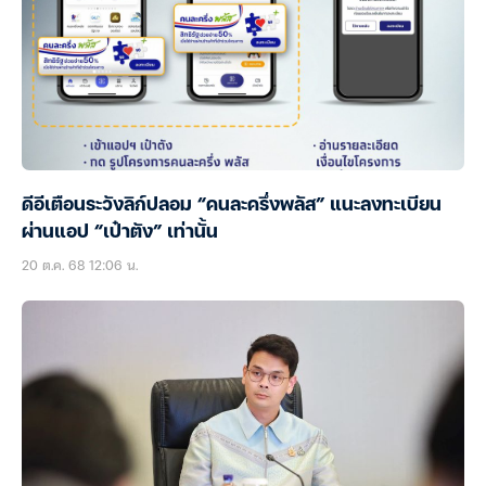
ดีอีเตือนระวังลิก์ปลอม “คนละครึ่งพลัส” แนะลงทะเบียน
ผ่านแอป “เป๋าตัง” เท่านั้น
20 ต.ค. 68 12:06 น.