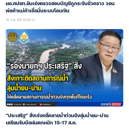
ผอ.ศปอท.ยันเร่งตรวจสอบบัญชีถูกระงับชั่วคราว วอน
พ่อค้าแม่ค้าเชื่อมั่นระบบโอนเงิน
15 ก.ย. 68 14:39 น.
“ประเสริฐ” สั่งเร่งคลี่คลายน้ำท่วมขังลุ่มน้ำยม-น่าน
เตรียมรับมือฝนตกหนัก 15-17 ส.ค.