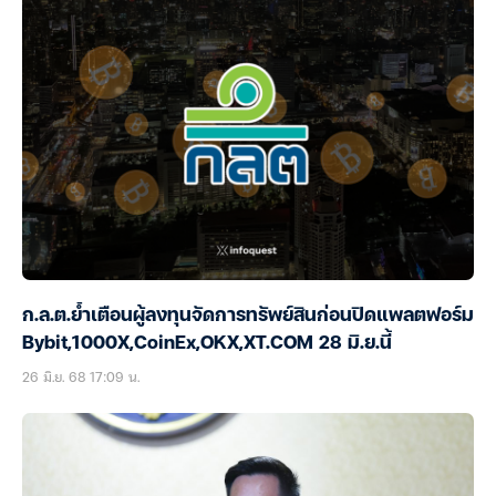
ก.ล.ต.ย้ำเตือนผู้ลงทุนจัดการทรัพย์สินก่อนปิดแพลตฟอร์ม
Bybit,1000X,CoinEx,OKX,XT.COM 28 มิ.ย.นี้
26 มิ.ย. 68 17:09 น.