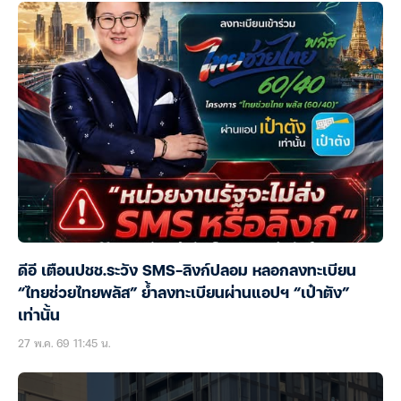
ดีอี เตือนปชช.ระวัง SMS-ลิงก์ปลอม หลอกลงทะเบียน
“ไทยช่วยไทยพลัส” ย้ำลงทะเบียนผ่านแอปฯ “เป๋าตัง”
เท่านั้น
27 พ.ค. 69 11:45 น.