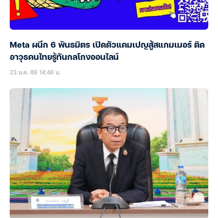
Meta ผนึก 6 พันธมิตร เปิดตัวแคมเปญสู้สแกมเมอร์ ติด
อาวุธคนไทยรู้ทันกลโกงออนไลน์
23 ม.ค. 69 14:48 น.