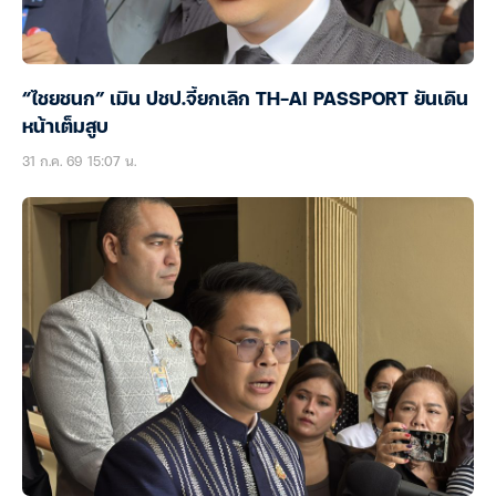
“ไชยชนก” เมิน ปชป.จี้ยกเลิก TH-AI PASSPORT ยันเดิน
หน้าเต็มสูบ
31 ก.ค. 69 15:07 น.