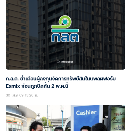
ก.ล.ต. ย้ำเตือนผู้ลงทุนจัดการทรัพย์สินในแพลตฟอร์ม
Exmix ก่อนถูกปิดกั้น 2 พ.ค.นี้
30 เม.ย. 69 13:26 น.