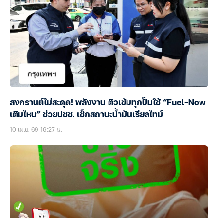
สงกรานต์ไม่สะดุด! พลังงาน ติวเข้มทุกปั๊มใช้ “Fuel-Now
เติมไหน” ช่วยปชช. เช็กสถานะน้ำมันเรียลไทม์
10 เม.ย. 69 16:27 น.