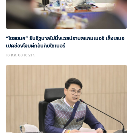
“ไชยชนก” ยันรัฐบาลไม่นิ่งเฉยปราบสแกมเมอร์ เล็งเสนอ
เปิดช่องโจมตีกลับภัยไซเบอร์
16 ต.ค. 68 16:21 น.