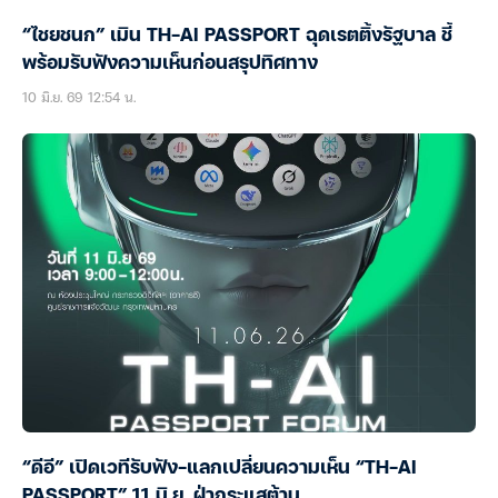
“ไชยชนก” เมิน TH-AI PASSPORT ฉุดเรตติ้งรัฐบาล ชี้
พร้อมรับฟังความเห็นก่อนสรุปทิศทาง
10 มิ.ย. 69 12:54 น.
“ดีอี” เปิดเวทีรับฟัง-แลกเปลี่ยนความเห็น “TH-AI
PASSPORT” 11 มิ.ย. ฝ่ากระแสต้าน