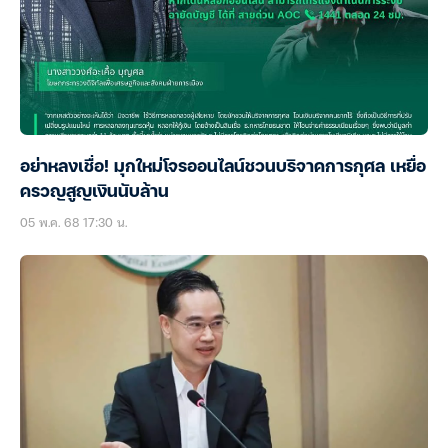
อย่าหลงเชื่อ! มุกใหม่โจรออนไลน์ชวนบริจาคการกุศล เหยื่อ
ครวญสูญเงินนับล้าน
05 พ.ค. 68 17:30 น.