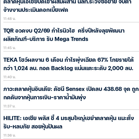
ตลาดหุ้นเอเชียปิดเช้าผสมผสาน นลท.ระวังซื้อขาย จับตา
จ้างงานประเมินดอกเบี้ยเฟด
11:48 น.
TQR อวดงบ Q2/69 กำไรนิวไฮ ครึ่งปีหลังลุยพัฒนา
ผลิตภัณฑ์-บริการ รับ Mega Trends
11:45 น.
TEKA โชว์ผลงาน 6 เดือน กำไรพุ่งเฉียด 67% โกยรายได้
กว่า 1,024 ลบ. กอด Backlog แน่นแตะระดับ 2,000 ลบ.
11:40 น.
ภาวะตลาดหุ้นอินเดีย: ดัชนี Sensex เปิดลบ 438.68 จุด ถูก
กดดันจากหุ้นการเงิน-ราคาน้ำมันพุ่ง
11:37 น.
HILITE: เอเซีย พลัส ชี้ 4 มรสุมใหญ่เขย่าตลาดหุ้น แนะตั้ง
รับ-หลบภัย สอยหุ้นปันผล
11:36 น.