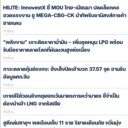
HILITE: InnovestX ชี้ MOU ไทย-เมียนมา ปลดล็อกคอ
ขวดแรงงาน ชู MEGA-CBG-CK นำทัพรับอานิสงส์การค้า
ชายแดน
11:32 น.
“พลังงาน” เกาะติดราคาน้ำมัน – เพิ่มอุดหนุน LPG พร้อม
รับมือราคาตลาดโลกที่ผันผวนสูงต่อเนื่อง
11:31 น.
ภาวะตลาดหุ้นฮ่องกง: ฮั่งเส็งปิดเช้าบวก 37.57 จุด ขานรับ
ข้อมูลศก.จีน
11:31 น.
เกาหลีใต้วอนอังกฤษยกเว้นมาตรการคว่ำบาตร ชี้จำเป็น
ต้องนำเข้า LNG จากรัสเซีย
11:31 น.
ฮูตีถล่มซาอุฯ พลเรือนเจ็บ 11 ราย ริยาดเตือนภัย หวั่นมุ่ง