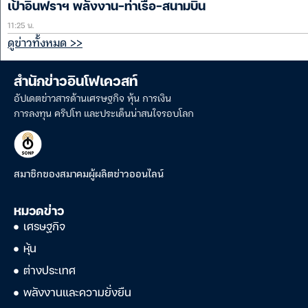
เป้าอินฟราฯ พลังงาน-ท่าเรือ-สนามบิน
11:25 น.
ดูข่าวทั้งหมด >>
สำนักข่าวอินโฟเควสท์
อัปเดตข่าวสารด้านเศรษฐกิจ หุ้น การเงิน
การลงทุน คริปโท และประเด็นน่าสนใจรอบโลก
สมาชิกของสมาคมผู้ผลิตข่าวออนไลน์
หมวดข่าว
เศรษฐกิจ
หุ้น
ต่างประเทศ
พลังงานและความยั่งยืน