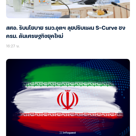
สศอ. รับนโยบาย รมว.อุตฯ ลุยปรับแผน S-Curve ชง
ครม. ดันเศรษฐกิจยุคใหม่
16:27 น.