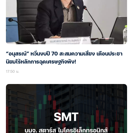
“อนุสรณ์” หวั่นงบปี 70 สะสมความเสี่ยง เตือนประชา
นิยมไร้หลักการฉุดเศรษฐกิจพัง!
17:50 น.