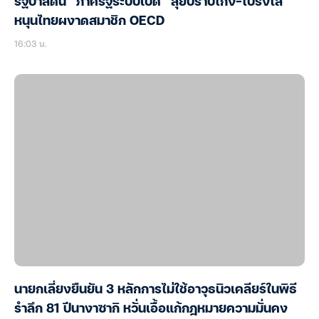
รัฐบาลดัน “ภาครัฐระบบเปิด” ลุยปราบโกง-โปร่งใส
หนุนไทยผงาดสมาชิก OECD
16:03 น.
นายกเลี่ยงยืนยัน 3 หลักการไม่ใช้อาวุธนิวเคลียร์ในพิธี
รำลึก 81 ปีนางาซากิ หวั่นเอื้อแก้กฎหมายความมั่นคง