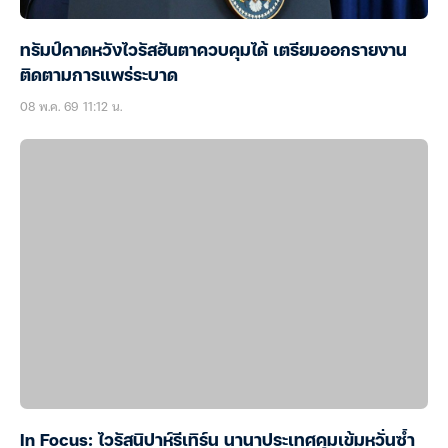
ทรัมป์คาดหวังไวรัสฮันตาควบคุมได้ เตรียมออกรายงาน
ติดตามการแพร่ระบาด
08 พ.ค. 69 11:12 น.
In Focus: ไวรัสนิปาห์รีเทิร์น นานาประเทศคุมเข้มหวั่นซ้ำ