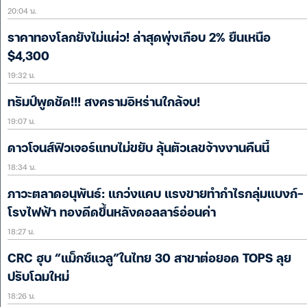
20:04 น.
ราคาทองโลกยังไม่แผ่ว! ล่าสุดพุ่งเกือบ 2% ยืนเหนือ
$4,300
19:32 น.
ทรัมป์พูดชัด!!! สงครามอิหร่านใกล้จบ!
19:07 น.
ดาวโจนส์ฟิวเจอร์แทบไม่ขยับ ลุ้นตัวเลขจ้างงานคืนนี้
18:34 น.
ภาวะตลาดอนุพันธ์: แกว่งแคบ แรงขายทำกำไรกลุ่มแบงก์-
โรงไฟฟ้า ทองดีดขึ้นหลังดอลลาร์อ่อนค่า
18:27 น.
CRC ฮุบ “แม็กซ์แวลู”ในไทย 30 สาขาต่อยอด TOPS ลุย
ปรับโฉมใหม่
18:26 น.