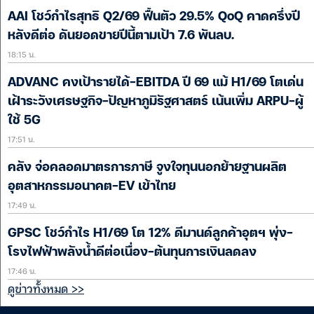
AAI โชว์กำไรสุทธิ Q2/69 ฟื้นตัว 29.5% QoQ คาดครึ่งปี
หลังดีต่อ ดันยอดขายปีนี้ตามเป้า 7.6 พันลบ.
18:15 น.
ADVANC คงเป้ารายได้-EBITDA ปี 69 แม้ H1/69 โตเด่น
เฝ้าระวังเศรษฐกิจ-ปัญหาภูมิรัฐศาสตร์ เน้นเพิ่ม ARPU-ผู้
ใช้ 5G
17:51 น.
คลัง จ่อคลอดมาตรการภาษี จูงใจทุนนอกย้ายฐานผลิต
อุตสาหกรรมอนาคต-EV เข้าไทย
17:49 น.
GPSC โชว์กำไร H1/69 โต 12% ดีมานด์ลูกค้าอุตฯ พุ่ง-
โรงไฟฟ้าพลังน้ำดีต่อเนื่อง-ต้นทุนการเงินลดลง
17:46 น.
ดูข่าวทั้งหมด >>