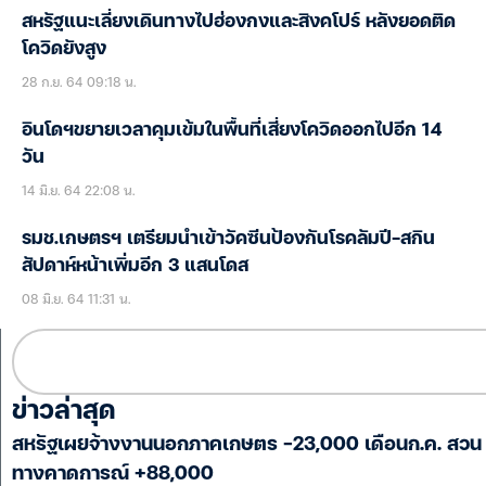
สหรัฐแนะเลี่ยงเดินทางไปฮ่องกงและสิงคโปร์ หลังยอดติด
โควิดยังสูง
28 ก.ย. 64 09:18 น.
อินโดฯขยายเวลาคุมเข้มในพื้นที่เสี่ยงโควิดออกไปอีก 14
วัน
14 มิ.ย. 64 22:08 น.
รมช.เกษตรฯ เตรียมนำเข้าวัคซีนป้องกันโรคลัมปี-สกิน
สัปดาห์หน้าเพิ่มอีก 3 แสนโดส
08 มิ.ย. 64 11:31 น.
ข่าวล่าสุด
สหรัฐเผยจ้างงานนอกภาคเกษตร -23,000 เดือนก.ค. สวน
ทางคาดการณ์ +88,000