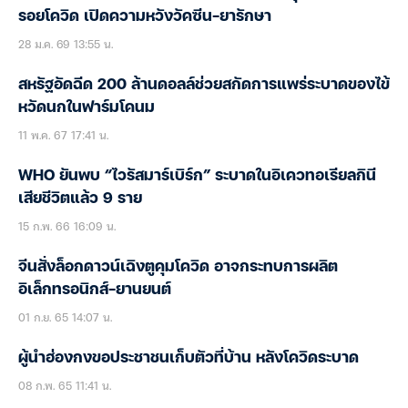
รอยโควิด เปิดความหวังวัคซีน-ยารักษา
28 ม.ค. 69 13:55 น.
สหรัฐอัดฉีด 200 ล้านดอลล์ช่วยสกัดการแพร่ระบาดของไข้
หวัดนกในฟาร์มโคนม
11 พ.ค. 67 17:41 น.
WHO ยันพบ “ไวรัสมาร์เบิร์ก” ระบาดในอิเควทอเรียลกินี
เสียชีวิตแล้ว 9 ราย
15 ก.พ. 66 16:09 น.
จีนสั่งล็อกดาวน์เฉิงตูคุมโควิด อาจกระทบการผลิต
อิเล็กทรอนิกส์-ยานยนต์
01 ก.ย. 65 14:07 น.
ผู้นำฮ่องกงขอประชาชนเก็บตัวที่บ้าน หลังโควิดระบาด
08 ก.พ. 65 11:41 น.