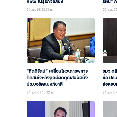
Rate ในธุรกิจลีสซิ่ง
รัตน์” 
21 ส.ค. 68 13:51 น.
26 ธ.ค. 67
“กิตติรัตน์” เคลื่อนไหวเคารพการ
รมว.คล
ตัดสินใจหลังถูกตีตกคุณสมบัตินั่ง
ชื่อ ปธ
ปธ.บอร์ดแบงก์ชาติ
ส่อสอบ
24 ธ.ค. 67 15:32 น.
24 ธ.ค. 67