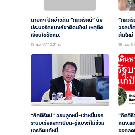
นายกฯ ปัดข่าวดัน “กิตติรัตน์” นั่ง
“กิตติรั
ปธ.บอร์ดแบงก์ชาติคนใหม่ เหตุติด
วอลเล็ต
เงื่อนไขข้อกม.
ต้นใหม่
12 มิ.ย. 67 10:21 น.
16 ก.พ. 67
“กิตติรัตน์” วอนลูกหนี้-เจ้าหนี้นอก
“กิตติร
ระบบเร่งลงทะเบียน-ขู่แบงก์ไม่ร่วม
กนง.ลด
เครดิตแก้หนี้
ออกลดน