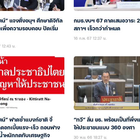
ตน์” แจงตั้งอนุฯ ศึกษาดิจิทัล
กมธ.งบฯ 67 คาดเสนอวาระ 2-
เพื่อความรอบคอบ ปัดเริ่ม
สภาฯ เร็วกว่ากำหนด
16 ก.พ. 67 12:37 น.
 12:43 น.
ัตน์” ฟาดซ้ำแบงก์ชาติ จี้
“ทวี” ลั่น ยธ. พร้อมเป็นที่พึ่งแ
ดอกเบี้ยแรง-เร็ว ถอนฟาง
ให้ประชาชนแบบ 360 องศา
้ำหนักกดทับเศรษฐกิจ
30 พ.ย. 66 18:27 น.