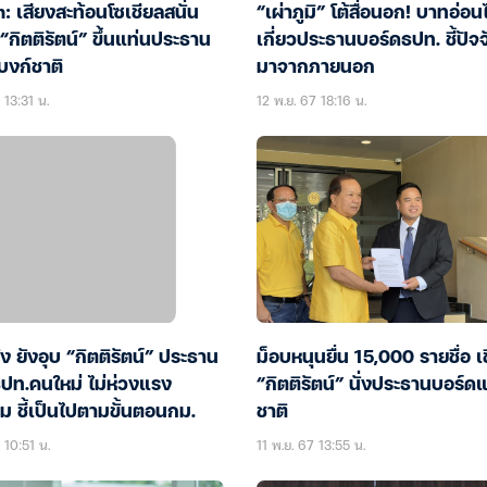
 เสียงสะท้อนโซเชียลสนั่น
“เผ่าภูมิ” โต้สื่อนอก! บาทอ่อนไ
อ “กิตติรัตน์” ขึ้นแท่นประธาน
เกี่ยวประธานบอร์ดธปท. ชี้ปัจจ
บงก์ชาติ
มาจากภายนอก
 13:31 น.
12 พ.ย. 67 18:16 น.
ง ยังอุบ “กิตติรัตน์” ประธาน
ม็อบหนุนยื่น 15,000 รายชื่อ เช
ธปท.คนใหม่ ไม่ห่วงแรง
“กิตติรัตน์” นั่งประธานบอร์ด
อม ชี้เป็นไปตามขั้นตอนกม.
ชาติ
 10:51 น.
11 พ.ย. 67 13:55 น.