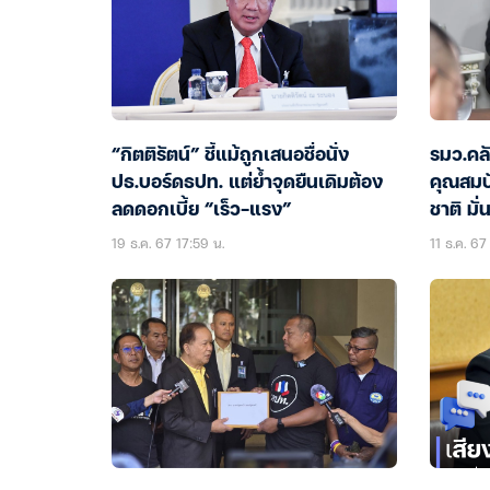
“กิตติรัตน์” ชี้แม้ถูกเสนอชื่อนั่ง
รมว.คล
ปธ.บอร์ดธปท. แต่ย้ำจุดยืนเดิมต้อง
คุณสมบั
ลดดอกเบี้ย “เร็ว-แรง”
ชาติ มั
19 ธ.ค. 67 17:59 น.
11 ธ.ค. 67 