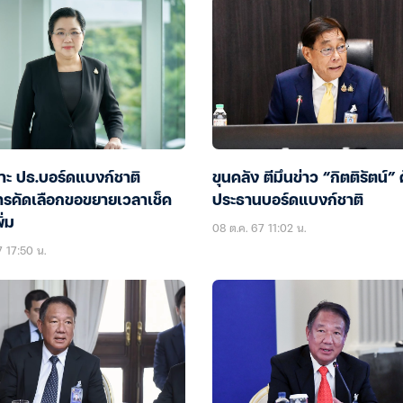
คาะ ปธ.บอร์ดแบงก์ชาติ
ขุนคลัง ตีมึนข่าว “กิตติรัตน์” ค
รคัดเลือกขอขยายเวลาเช็ค
ประธานบอร์ดแบงก์ชาติ
ิ่ม
08 ต.ค. 67 11:02 น.
7 17:50 น.