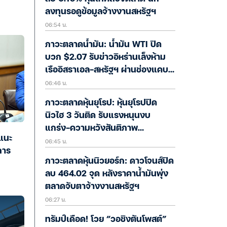
ลงทุนรอดูข้อมูลจ้างงานสหรัฐฯ
06:54 น.
ภาวะตลาดน้ำมัน: น้ำมัน WTI ปิด
บวก $2.07 รับข่าวอิหร่านเล็งห้าม
เรืออิสราเอล-สหรัฐฯ ผ่านช่องแคบฮ
06:46 น.
อร์มุซ
ภาวะตลาดหุ้นยุโรป: หุ้นยุโรปปิด
นิวไฮ 3 วันติด รับแรงหนุนงบ
แกร่ง-ความหวังสันติภาพ
 แนะ
06:45 น.
ตะวันออกกลาง
การ
ภาวะตลาดหุ้นนิวยอร์ก: ดาวโจนส์ปิด
ลบ 464.02 จุด หลังราคาน้ำมันพุ่ง
ตลาดจับตาจ้างงานสหรัฐฯ
06:27 น.
ทรัมป์เดือด! โวย “วอชิงตันโพสต์”