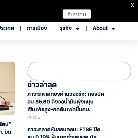
X
รับทราบ
ประเทศ
การเมือง
ธุรกิจ
About
ข่าวล่าสุด
ภาวะตลาดทองคำนิวยอร์ก: ทองปิด
ลบ $5.60 กังวลน้ำมันพุ่งหนุน
เงินเฟ้อสูง-กดดันเฟดขึ้นดบ.
06:57 น.
รัตน์”
ภาวะตลาดหุ้นลอนดอน: FTSE ปิด
. ยัน
ลบ 0.19% หุ้นเทคถ่วงตลาด นัก