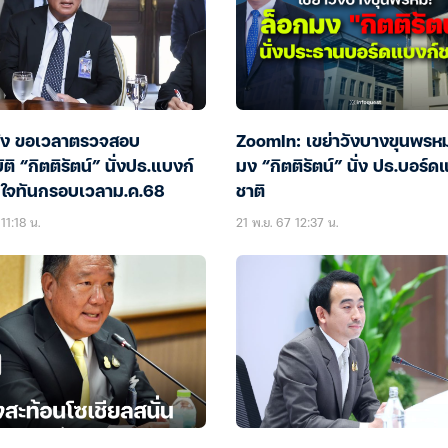
ัง ขอเวลาตรวจสอบ
ZoomIn: เขย่าวังบางขุนพรหม
ติ “กิตติรัตน์” นั่งปธ.แบงก์
มง “กิตติรัตน์” นั่ง ปธ.บอร์ด
่นใจทันกรอบเวลาม.ค.68
ชาติ
11:18 น.
21 พ.ย. 67 12:37 น.