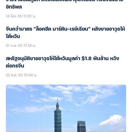
อิทธิพล
14 มี.ค. 65 11:29 น.
จีนคว่ำบาตร “ล็อคฮีด มาร์ติน-เรย์เธียน” หลังขายอาวุธให้
ไต้หวัน
21 ก.พ. 65 17:18 น.
สหรัฐอนุมัติขายอาวุธให้ไต้หวันมูลค่า $1.8 พันล้าน หวัง
ต่อกรจีน
22 ต.ค. 63 10:44 น.