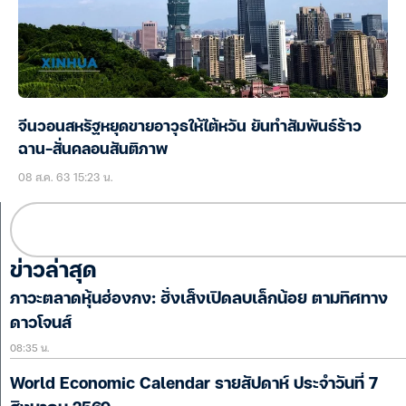
จีนวอนสหรัฐหยุดขายอาวุธให้ไต้หวัน ยันทำสัมพันธ์ร้าว
ฉาน-สั่นคลอนสันติภาพ
08 ส.ค. 63 15:23 น.
ข่าวล่าสุด
ภาวะตลาดหุ้นฮ่องกง: ฮั่งเส็งเปิดลบเล็กน้อย ตามทิศทาง
ดาวโจนส์
08:35 น.
World Economic Calendar รายสัปดาห์ ประจำวันที่ 7