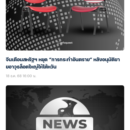
จีนเตือนสหรัฐฯ หยุด “การกระทำอันตราย” หลังอนุมัติขา
ยอาวุธล็อตใหญ่ให้ไต้หวัน
18 ธ.ค. 68 16:00 น.