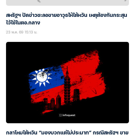
สหรัฐฯ ปัดข่าวชะลอขายอาวุธให้ไต้หวัน เหตุต้องกันกระสุน
ไว้ใช้ในตอ.กลาง
23 พ.ค. 69 15:13 น.
กลาโหมไต้หวัน “มองบวกแต่ไม่ประมาท” กรณีสหรัฐฯ ขาย