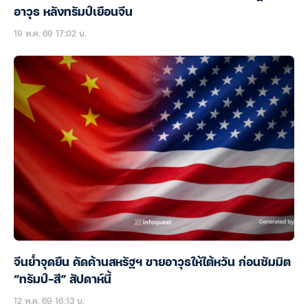
อาวุธ หลังทรัมป์เยือนจีน
19 พ.ค. 69 17:02 น.
จีนย้ำจุดยืน คัดค้านสหรัฐฯ ขายอาวุธให้ไต้หวัน ก่อนซัมมิต
“ทรัมป์-สี” สัปดาห์นี้
12 พ.ค. 69 16:13 น.