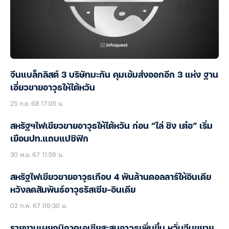
จีนแบล็กลิสต์ 3 บริษัทมะกัน คุมเข้มส่งออกอีก 3 แห่ง ฐาน
เอี่ยวขายอาวุธให้ไต้หวัน
25 ก.ย. 68 17:05 น.
สหรัฐฯไฟเขียวขายอาวุธให้ไต้หวัน ก่อน “ไล่ ชิง เต๋อ” เริ่ม
เยือนปท.แถบแปซิฟิก
30 พ.ย. 67 11:59 น.
สหรัฐไฟเขียวขายอาวุธเกือบ 4 พันล้านดอลลาร์ให้อินเดีย
หวังลดสัมพันธ์อาวุธรัสเซีย-อินเดีย
02 ก.พ. 67 09:30 น.
รายงานเผยภูมิภาคเอเชียสะสมอาวุธเพิ่มขึ้น หวั่นจีนขยาย