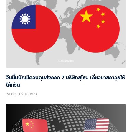
จีนขึ้นบัญชีควบคุมส่งออก 7 บริษัทยุโรป เอี่ยวขายอาวุธให้
ไต้หวัน
24 เม.ย. 69 16:19 น.