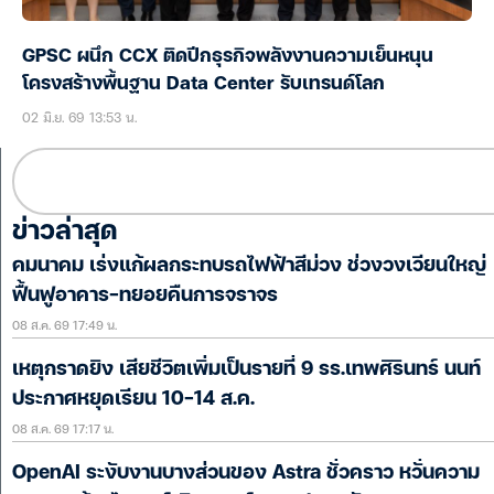
GPSC ผนึก CCX ติดปีกธุรกิจพลังงานความเย็นหนุน
โครงสร้างพื้นฐาน Data Center รับเทรนด์โลก
02 มิ.ย. 69 13:53 น.
ข่าวล่าสุด
คมนาคม เร่งแก้ผลกระทบรถไฟฟ้าสีม่วง ช่วงวงเวียนใหญ่
ฟื้นฟูอาคาร-ทยอยคืนการจราจร
08 ส.ค. 69 17:49 น.
เหตุกราดยิง เสียชีวิตเพิ่มเป็นรายที่ 9 รร.เทพศิรินทร์ นนท์
ประกาศหยุดเรียน 10-14 ส.ค.
08 ส.ค. 69 17:17 น.
OpenAI ระงับงานบางส่วนของ Astra ชั่วคราว หวั่นความ