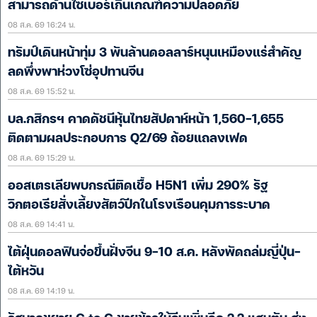
สามารถด้านไซเบอร์เกินเกณฑ์ความปลอดภัย
08 ส.ค. 69 16:24 น.
ทรัมป์เดินหน้าทุ่ม 3 พันล้านดอลลาร์หนุนเหมืองแร่สำคัญ
ลดพึ่งพาห่วงโซ่อุปทานจีน
08 ส.ค. 69 15:52 น.
บล.กสิกรฯ คาดดัชนีหุ้นไทยสัปดาห์หน้า 1,560-1,655
ติดตามผลประกอบการ Q2/69 ถ้อยแถลงเฟด
08 ส.ค. 69 15:29 น.
ออสเตรเลียพบกรณีติดเชื้อ H5N1 เพิ่ม 290% รัฐ
วิกตอเรียสั่งเลี้ยงสัตว์ปีกในโรงเรือนคุมการระบาด
08 ส.ค. 69 14:41 น.
ไต้ฝุ่นดอลฟินจ่อขึ้นฝั่งจีน 9-10 ส.ค. หลังพัดถล่มญี่ปุ่น-
ไต้หวัน
08 ส.ค. 69 14:19 น.