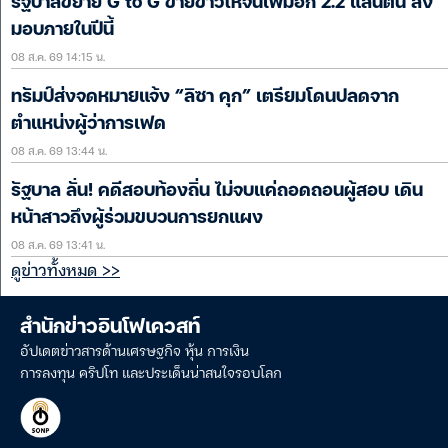
รัฐบาลขยาย G to G ขายข้าวให้จีนเพิ่มอีก 2.2 แสนตัน ส่ง
มอบภายในปีนี้
08 ส.ค. 69 14:15 น.
ทรัมป์ส่งจดหมายแจ้ง “ลิซา คุก” เตรียมโดนปลดจาก
ตำแหน่งผู้ว่าการเฟด
08 ส.ค. 69 13:44 น.
รัฐบาล ลั่น! คดีสอบท้องถิ่น ไม่จบแค่ถอดถอนผู้สอบ เดิน
หน้าสาวถึงผู้ร่วมขบวนการยกแผง
08 ส.ค. 69 13:41 น.
ดูข่าวทั้งหมด >>
สำนักข่าวอินโฟเควสท์
อัปเดตข่าวสารด้านเศรษฐกิจ หุ้น การเงิน
การลงทุน คริปโท และประเด็นน่าสนใจรอบโลก