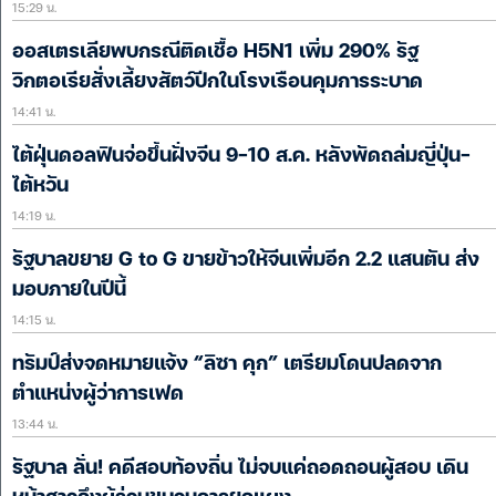
15:29 น.
ออสเตรเลียพบกรณีติดเชื้อ H5N1 เพิ่ม 290% รัฐ
วิกตอเรียสั่งเลี้ยงสัตว์ปีกในโรงเรือนคุมการระบาด
14:41 น.
ไต้ฝุ่นดอลฟินจ่อขึ้นฝั่งจีน 9-10 ส.ค. หลังพัดถล่มญี่ปุ่น-
ไต้หวัน
14:19 น.
รัฐบาลขยาย G to G ขายข้าวให้จีนเพิ่มอีก 2.2 แสนตัน ส่ง
มอบภายในปีนี้
14:15 น.
ทรัมป์ส่งจดหมายแจ้ง “ลิซา คุก” เตรียมโดนปลดจาก
ตำแหน่งผู้ว่าการเฟด
13:44 น.
รัฐบาล ลั่น! คดีสอบท้องถิ่น ไม่จบแค่ถอดถอนผู้สอบ เดิน