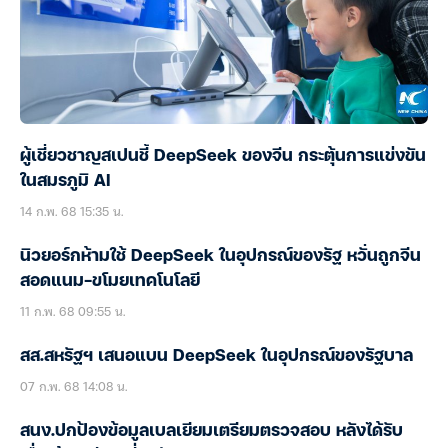
ผู้เชี่ยวชาญสเปนชี้ DeepSeek ของจีน กระตุ้นการแข่งขัน
ในสมรภูมิ AI
14 ก.พ. 68 15:35 น.
นิวยอร์กห้ามใช้ DeepSeek ในอุปกรณ์ของรัฐ หวั่นถูกจีน
สอดแนม-ขโมยเทคโนโลยี
11 ก.พ. 68 09:55 น.
สส.สหรัฐฯ เสนอแบน DeepSeek ในอุปกรณ์ของรัฐบาล
07 ก.พ. 68 14:08 น.
สนง.ปกป้องข้อมูลเบลเยียมเตรียมตรวจสอบ หลังได้รับ