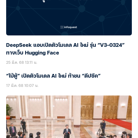
DeepSeek แอบเปิดตัวโมเดล AI ใหม่ รุ่น “V3-0324”
ทางเว็บ Hugging Face
25 มี.ค. 68 13:11 น.
“ไป่ตู้” เปิดตัวโมเดล AI ใหม่ ท้าชน “ดีปซีค”
17 มี.ค. 68 10:07 น.