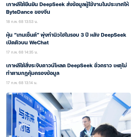
เกาหลีใต้ยืนยัน DeepSeek ส่งข้อมูลผู้ใช้งานในประเทศให้
ByteDance ของจีน
18 ก.พ. 68 13:53 น.
หุ้น “เทนเซ็นต์” พุ่งทำนิวไฮในรอบ 3 ปี หลัง DeepSeek
เปิดตัวบน WeChat
17 ก.พ. 68 14:35 น.
เกาหลีใต้สั่งระงับดาวน์โหลด DeepSeek ชั่วคราว เหตุไม่
ทำตามกฎคุ้มครองข้อมูล
17 ก.พ. 68 13:14 น.