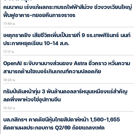
คมนาคม เร่งแก้ผลกระทบรถไฟฟ้าสีม่วง ช่วงวงเวียนใหญ่
ฟื้นฟูอาคาร-ทยอยคืนการจราจร
17:49 น.
เหตุกราดยิง เสียชีวิตเพิ่มเป็นรายที่ 9 รร.เทพศิรินทร์ นนท์
ประกาศหยุดเรียน 10-14 ส.ค.
17:17 น.
OpenAI ระงับงานบางส่วนของ Astra ชั่วคราว หวั่นความ
สามารถด้านไซเบอร์เกินเกณฑ์ความปลอดภัย
16:24 น.
ทรัมป์เดินหน้าทุ่ม 3 พันล้านดอลลาร์หนุนเหมืองแร่สำคัญ
ลดพึ่งพาห่วงโซ่อุปทานจีน
15:52 น.
บล.กสิกรฯ คาดดัชนีหุ้นไทยสัปดาห์หน้า 1,560-1,655
ติดตามผลประกอบการ Q2/69 ถ้อยแถลงเฟด