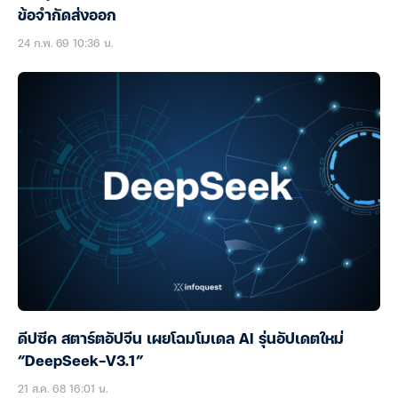
ข้อจำกัดส่งออก
24 ก.พ. 69 10:36 น.
ดีปซีค สตาร์ตอัปจีน เผยโฉมโมเดล AI รุ่นอัปเดตใหม่
“DeepSeek-V3.1”
21 ส.ค. 68 16:01 น.