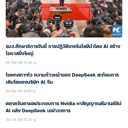
รมว.ศึกษาธิการจีนชี้ การปฏิวัติเทคโนโลยีนำโดย AI สร้าง
โอกาสยิ่งใหญ่
06 มี.ค. 68 15:30 น.
โฆษกสภาฯโว ความก้าวหน้าของ DeepSeek สะท้อนการ
เติบโตของบริษัท AI จีน
04 มี.ค. 68 14:37 น.
ตลาดจับตาผลประกอบการ Nvidia หาสัญญาณดีมานด์ชิป
AI หลัง DeepSeek เขย่าวงการ
25 ก.พ. 68 10:30 น.