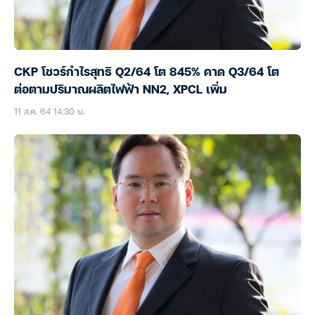
CKP โชวร์กำไรสุทธิ Q2/64 โต 845% คาด Q3/64 โต
ต่อตามปริมาณผลิตไฟฟ้า NN2, XPCL เพิ่ม
11 ส.ค. 64 14:30 น.