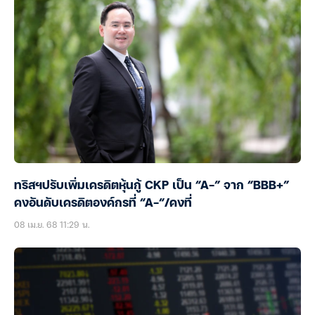
ทริสฯปรับเพิ่มเครดิตหุ้นกู้ CKP เป็น “A-” จาก “BBB+”
คงอันดับเครดิตองค์กรที่ “A-“/คงที่
08 เม.ย. 68 11:29 น.