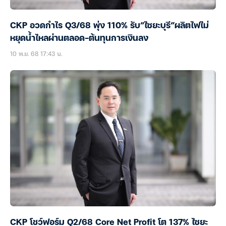
CKP อวดกำไร Q3/68 พุ่ง 110% รับ”ไซยะบุรี”ผลิตไฟไม่
หยุดน้ำไหลผ่านตลอด-ต้นทุนการเงินลง
10 พ.ย. 68 17:43 น.
CKP โชว์ฟอร์ม Q2/68 Core Net Profit โต 137% ไซยะ