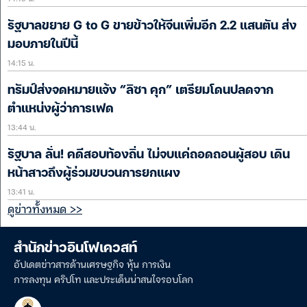
รัฐบาลขยาย G to G ขายข้าวให้จีนเพิ่มอีก 2.2 แสนตัน ส่ง
มอบภายในปีนี้
14:15 น.
ทรัมป์ส่งจดหมายแจ้ง “ลิซา คุก” เตรียมโดนปลดจาก
ตำแหน่งผู้ว่าการเฟด
13:44 น.
รัฐบาล ลั่น! คดีสอบท้องถิ่น ไม่จบแค่ถอดถอนผู้สอบ เดิน
หน้าสาวถึงผู้ร่วมขบวนการยกแผง
13:41 น.
ดูข่าวทั้งหมด >>
สำนักข่าวอินโฟเควสท์
อัปเดตข่าวสารด้านเศรษฐกิจ หุ้น การเงิน
การลงทุน คริปโท และประเด็นน่าสนใจรอบโลก