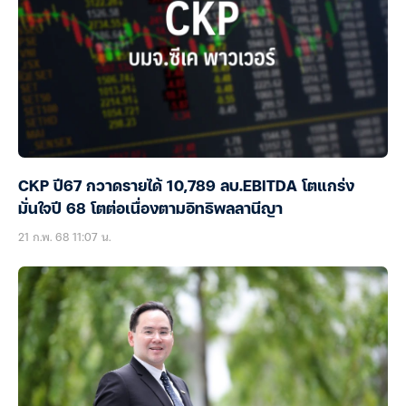
CKP ปี67 กวาดรายได้ 10,789 ลบ.EBITDA โตแกร่ง
มั่นใจปี 68 โตต่อเนื่องตามอิทธิพลลานีญา
21 ก.พ. 68 11:07 น.