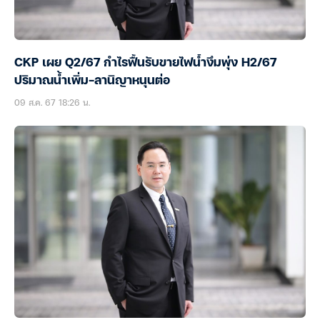
CKP เผย Q2/67 กำไรฟื้นรับขายไฟน้ำงึมพุ่ง H2/67
ปริมาณน้ำเพิ่ม-ลานิญาหนุนต่อ
09 ส.ค. 67 18:26 น.