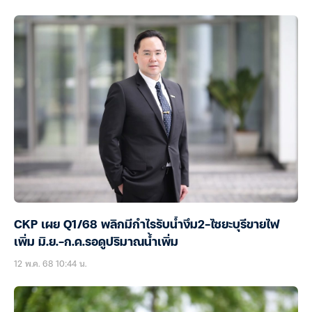
CKP เผย Q1/68 พลิกมีกำไรรับน้ำงึม2-ไซยะบุรีขายไฟ
เพิ่ม มิ.ย.-ก.ค.รอดูปริมาณน้ำเพิ่ม
12 พ.ค. 68 10:44 น.