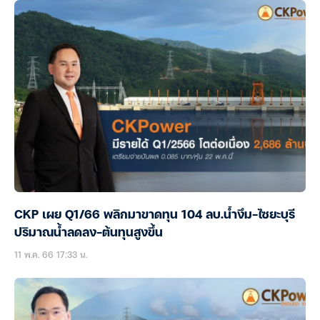
CKP เผย Q1/66 พลิกมาขาดทุน 104 ลบ.น้ำงึม-ไซยะบุรี
ปริมาณน้ำลดลง-ต้นทุนสูงขึ้น
11 พ.ค. 66 17:33 น.