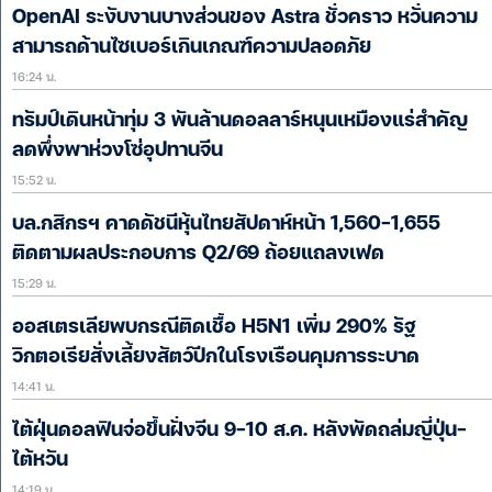
OpenAI ระงับงานบางส่วนของ Astra ชั่วคราว หวั่นความ
สามารถด้านไซเบอร์เกินเกณฑ์ความปลอดภัย
16:24 น.
ทรัมป์เดินหน้าทุ่ม 3 พันล้านดอลลาร์หนุนเหมืองแร่สำคัญ
ลดพึ่งพาห่วงโซ่อุปทานจีน
15:52 น.
บล.กสิกรฯ คาดดัชนีหุ้นไทยสัปดาห์หน้า 1,560-1,655
ติดตามผลประกอบการ Q2/69 ถ้อยแถลงเฟด
15:29 น.
ออสเตรเลียพบกรณีติดเชื้อ H5N1 เพิ่ม 290% รัฐ
วิกตอเรียสั่งเลี้ยงสัตว์ปีกในโรงเรือนคุมการระบาด
14:41 น.
ไต้ฝุ่นดอลฟินจ่อขึ้นฝั่งจีน 9-10 ส.ค. หลังพัดถล่มญี่ปุ่น-
ไต้หวัน
14:19 น.