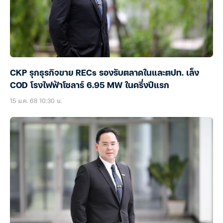
CKP รุกธุรกิจขาย RECs รองรับตลาดในและตปท. เล็ง
COD โรงไฟฟ้าโซลาร์ 6.95 MW ในครึ่งปีแรก
15 ม.ค. 68 10:30 น.