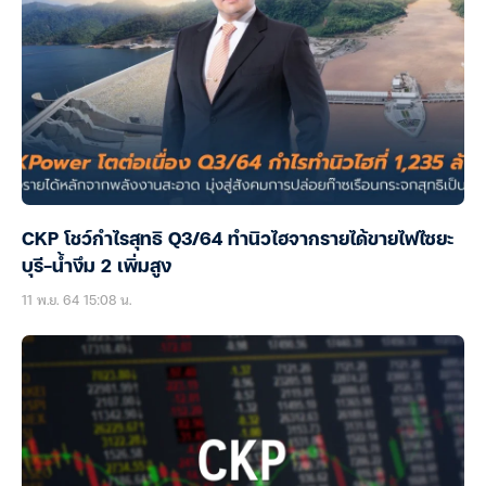
CKP โชว์กำไรสุทธิ Q3/64 ทำนิวไฮจากรายได้ขายไฟไซยะ
บุรี-น้ำงึม 2 เพิ่มสูง
11 พ.ย. 64 15:08 น.