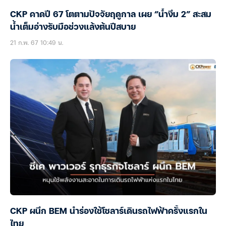
CKP คาดปี 67 โตตามปัจจัยฤดูกาล เผย “น้ำงึม 2” สะสม
น้ำเต็มอ่างรับมือช่วงแล้งต้นปีสบาย
21 ก.พ. 67 10:49 น.
CKP ผนึก BEM นำร่องใช้โซลาร์เดินรถไฟฟ้าครั้งแรกใน
ไทย