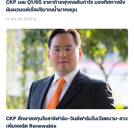
CKP เผย Q1/65 ราคาก๊าซพุ่งกดดันกำไร มองทิศทางยัง
ผันผวนแต่เชื่อปริมาณน้ำมากหนุน
12 พ.ค. 65 15:38 น.
CKP ศึกษาลงทุนโซลาร์ฟาร์ม-วินด์ฟาร์มในเวียดนาม-ลาว
เพิ่มพอร์ต Renewable