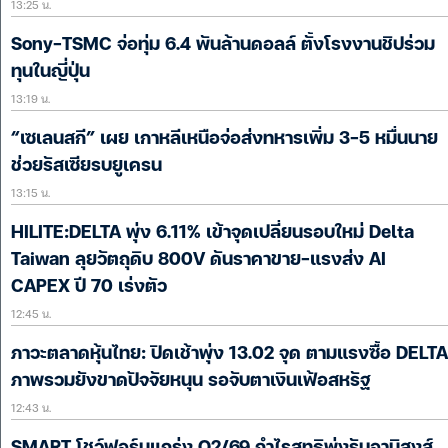
13:25 น.
Sony-TSMC จ่อทุ่ม 6.4 พันล้านดอลล์ ตั้งโรงงานชิปร่วม
ทุนในญี่ปุ่น
13:19 น.
“เซเลนสกี” เผย เกาหลีเหนือจ่อส่งทหารเพิ่ม 3-5 หมื่นนาย
ช่วยรัสเซียรบยูเครน
13:15 น.
HILITE:DELTA พุ่ง 6.11% เข้าจุดเปลี่ยนรอบใหม่ Delta
Taiwan ลุยวัตถุดิบ 800V ดันราคาขาย-แรงส่ง AI
CAPEX ปี 70 เร่งตัว
12:45 น.
ภาวะตลาดหุ้นไทย: ปิดเช้าพุ่ง 13.02 จุด ตามแรงซื้อ DELTA
ภาพรวมยังขาดปัจจัยหนุน รอจับตาเงินเฟ้อสหรัฐ
12:43 น.
SMART โชว์ฟอร์มแกร่ง Q2/69 กำไรสุทธิพุ่งรับอานิสงส์