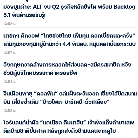
มองมุมต่าง: ALT งบ Q2 ธุรกิจหลักยังโต พร้อม Backlog
5.1 พันล้านรอรับรู้
13:58 น.
นายกฯ คิกออฟ “ไทยช่วยไทย เพิ่มทุน ดอกเบี้ยคนละครึ่ง”
เติมทุนกองทุนหมู่บ้านกว่า 4.4 พันลบ. หนุนลดหนี้นอกระบบ
13:57 น.
อังกฤษกวาดล้างการหลอกให้ส่วนลด-สมัครสมาชิก หวัง
ช่วยผู้บริโภคบรรเทาค่าครองชีพ
13:54 น.
จีนเตือนพายุ “ดอลฟิน” ถล่มฝั่งตะวันออก เซี่ยงไฮ้ปิดสนาม
บิน เสี่ยงซ้ำเติม “ข้าวโพด-บาร์เลย์-ถั่วเหลือง”
13:52 น.
ไอร์แลนด์นำตัว “แดเนียล คินนาฮัน” เจ้าพ่อแก๊งค้ายาเสพ
ติดข้ามชาติขึ้นศาล หลังถูกส่งตัวข้ามแดนจากดูไบ