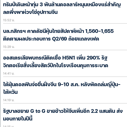
ทรัมป์เดินหน้าทุ่ม 3 พันล้านดอลลาร์หนุนเหมืองแร่สำคัญ
ลดพึ่งพาห่วงโซ่อุปทานจีน
15:52 น.
บล.กสิกรฯ คาดดัชนีหุ้นไทยสัปดาห์หน้า 1,560-1,655
ติดตามผลประกอบการ Q2/69 ถ้อยแถลงเฟด
15:29 น.
ออสเตรเลียพบกรณีติดเชื้อ H5N1 เพิ่ม 290% รัฐ
วิกตอเรียสั่งเลี้ยงสัตว์ปีกในโรงเรือนคุมการระบาด
14:41 น.
ไต้ฝุ่นดอลฟินจ่อขึ้นฝั่งจีน 9-10 ส.ค. หลังพัดถล่มญี่ปุ่น-
ไต้หวัน
14:19 น.
รัฐบาลขยาย G to G ขายข้าวให้จีนเพิ่มอีก 2.2 แสนตัน ส่ง
มอบภายในปีนี้
14:15 น.