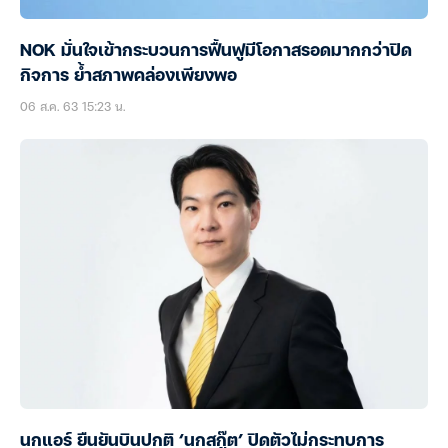
NOK มั่นใจเข้ากระบวนการฟื้นฟูมีโอกาสรอดมากกว่าปิด
กิจการ ย้ำสภาพคล่องเพียงพอ
06 ส.ค. 63 15:23 น.
นกแอร์ ยืนยันบินปกติ ‘นกสกู๊ต’ ปิดตัวไม่กระทบการ