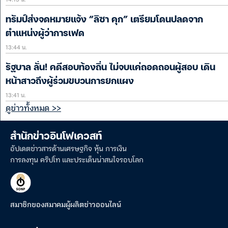
ทรัมป์ส่งจดหมายแจ้ง “ลิซา คุก” เตรียมโดนปลดจาก
ตำแหน่งผู้ว่าการเฟด
13:44 น.
รัฐบาล ลั่น! คดีสอบท้องถิ่น ไม่จบแค่ถอดถอนผู้สอบ เดิน
หน้าสาวถึงผู้ร่วมขบวนการยกแผง
13:41 น.
ดูข่าวทั้งหมด >>
สำนักข่าวอินโฟเควสท์
อัปเดตข่าวสารด้านเศรษฐกิจ หุ้น การเงิน
การลงทุน คริปโท และประเด็นน่าสนใจรอบโลก
สมาชิกของสมาคมผู้ผลิตข่าวออนไลน์