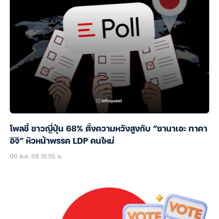
โพลชี้ ชาวญี่ปุ่น 68% ตั้งความหวังสูงกับ “ซานาเอะ ทาคา
อิจิ” หัวหน้าพรรค LDP คนใหม่
06 ต.ค. 68 16:55 น.