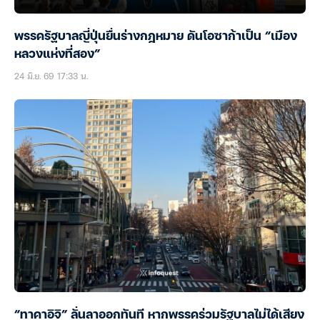
พรรครัฐบาลญี่ปุ่นยื่นร่างกฎหมาย ดันโอซาก้าเป็น “เมือง
หลวงแห่งที่สอง”
24 มิ.ย. 69 17:33 น.
“ทาคาอิจิ” ลั่นลาออกทันที หากพรรคร่วมรัฐบาลไม่ได้เสียง