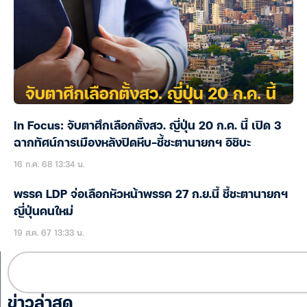
In Focus: จับตาศึกเลือกตั้งสว. ญี่ปุ่น 20 ก.ค. นี้ เปิด 3
ฉากทัศน์การเมืองหลังปิดหีบ-ชี้ชะตานายกฯ อิชิบะ
16 ก.ค. 68 13:34 น.
พรรค LDP จ่อเลือกหัวหน้าพรรค 27 ก.ย.นี้ ชี้ชะตานายกฯ
ญี่ปุ่นคนใหม่
19 ส.ค. 67 13:33 น.
ข่าวล่าสุด