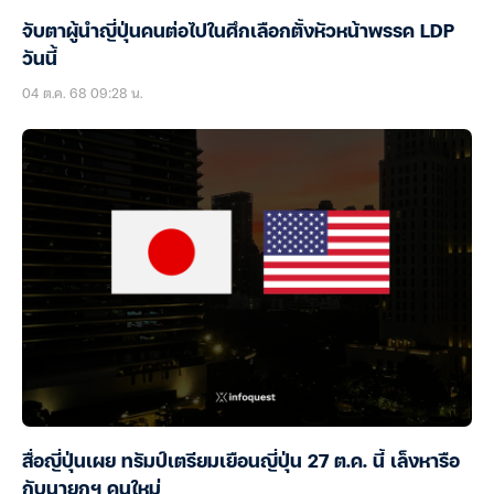
จับตาผู้นำญี่ปุ่นคนต่อไปในศึกเลือกตั้งหัวหน้าพรรค LDP
วันนี้
04 ต.ค. 68 09:28 น.
สื่อญี่ปุ่นเผย ทรัมป์เตรียมเยือนญี่ปุ่น 27 ต.ค. นี้ เล็งหารือ
กับนายกฯ คนใหม่