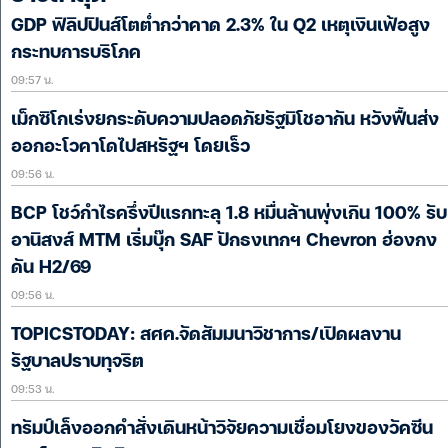
GDP ฟิลิปปินส์โตต่ำกว่าคาด 2.3% ใน Q2 เหตุเงินเฟ้อสูง
กระทบการบริโภค
09:57 น.
เม็กซิโกเร่งยกระดับความปลอดภัยรัฐมิโชอากัน หวังฟื้นส่ง
ออกอะโวคาโดไปสหรัฐฯ โดยเร็ว
09:56 น.
BCP โชว์กำไรครึ่งปีแรกทะลุ 1.8 หมื่นล้านพุ่งเกิน 100% รับ
อานิสงส์ MTM เริ่มบุ๊ก SAF ปักธงเทกฯ Chevron ฮ่องกง
ดัน H2/69
09:56 น.
TOPICSTODAY: สศค.จัดสัมมนาวิชาการ/เปิดผลงาน
รัฐบาลปราบทุจริต
09:53 น.
ทรัมป์เล็งออกคำสั่งเดินหน้าวิจัยความเชื่อมโยงของวัคซีน