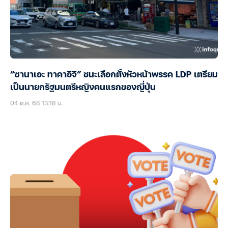
“ซานาเอะ ทาคาอิจิ” ชนะเลือกตั้งหัวหน้าพรรค LDP เตรียม
เป็นนายกรัฐมนตรีหญิงคนแรกของญี่ปุ่น
04 ต.ค. 68 13:18 น.