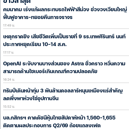
ข่าวล่าสุด
คมนาคม เร่งแก้ผลกระทบรถไฟฟ้าสีม่วง ช่วงวงเวียนใหญ่
ฟื้นฟูอาคาร-ทยอยคืนการจราจร
17:49 น.
เหตุกราดยิง เสียชีวิตเพิ่มเป็นรายที่ 9 รร.เทพศิรินทร์ นนท์
ประกาศหยุดเรียน 10-14 ส.ค.
17:17 น.
OpenAI ระงับงานบางส่วนของ Astra ชั่วคราว หวั่นความ
สามารถด้านไซเบอร์เกินเกณฑ์ความปลอดภัย
16:24 น.
ทรัมป์เดินหน้าทุ่ม 3 พันล้านดอลลาร์หนุนเหมืองแร่สำคัญ
ลดพึ่งพาห่วงโซ่อุปทานจีน
15:52 น.
บล.กสิกรฯ คาดดัชนีหุ้นไทยสัปดาห์หน้า 1,560-1,655
ติดตามผลประกอบการ Q2/69 ถ้อยแถลงเฟด