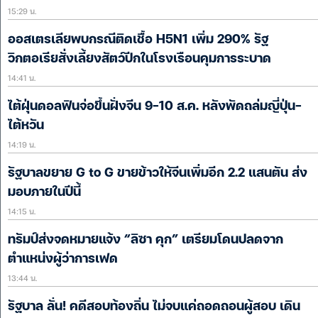
15:29 น.
ออสเตรเลียพบกรณีติดเชื้อ H5N1 เพิ่ม 290% รัฐ
วิกตอเรียสั่งเลี้ยงสัตว์ปีกในโรงเรือนคุมการระบาด
14:41 น.
ไต้ฝุ่นดอลฟินจ่อขึ้นฝั่งจีน 9-10 ส.ค. หลังพัดถล่มญี่ปุ่น-
ไต้หวัน
14:19 น.
รัฐบาลขยาย G to G ขายข้าวให้จีนเพิ่มอีก 2.2 แสนตัน ส่ง
มอบภายในปีนี้
14:15 น.
ทรัมป์ส่งจดหมายแจ้ง “ลิซา คุก” เตรียมโดนปลดจาก
ตำแหน่งผู้ว่าการเฟด
13:44 น.
รัฐบาล ลั่น! คดีสอบท้องถิ่น ไม่จบแค่ถอดถอนผู้สอบ เดิน