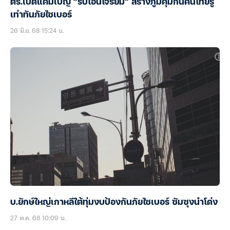
ตร.เปิดแคมเปญ “รีบโอนโจรยิ้ม” สร้างภูมิคุ้มกันคนไทยรู้
เท่าทันภัยไซเบอร์
26 มิ.ย. 68 15:24 น.
บ.ยักษ์ใหญ่เกาหลีใต้ทุ่มงบป้องกันภัยไซเบอร์ ซัมซุงนำโด่ง
27 พ.ค. 68 10:09 น.