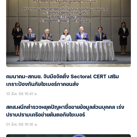
คมนาคม-สกมช. จับมือจัดตั้ง Sectoral CERT เสริม
เกราะป้องกันภัยไซเบอร์ภาคขนส่ง
10 มี.ค. 68 16:41 น.
สคส.ผนึกตำรวจหยุดปัญหาซื้อขายข้อมูลส่วนบุคคล เร่ง
ปราบปรามเครือข่ายต้นตอภัยไซเบอร์
01 มี.ค. 68 16:16 น.