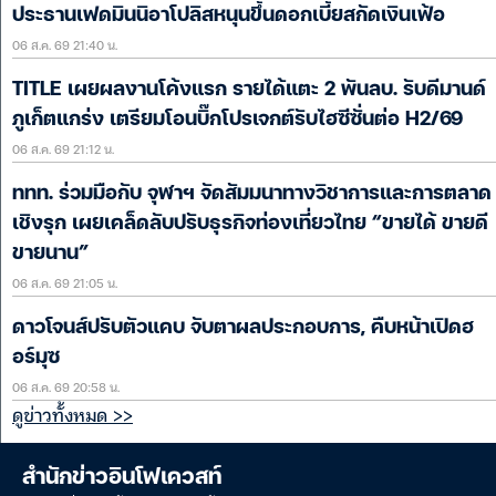
ประธานเฟดมินนิอาโปลิสหนุนขึ้นดอกเบี้ยสกัดเงินเฟ้อ
06 ส.ค. 69 21:40 น.
TITLE เผยผลงานโค้งแรก รายได้แตะ 2 พันลบ. รับดีมานด์
ภูเก็ตแกร่ง เตรียมโอนบิ๊กโปรเจกต์รับไฮซีซั่นต่อ H2/69
06 ส.ค. 69 21:12 น.
ททท. ร่วมมือกับ จุฬาฯ จัดสัมมนาทางวิชาการและการตลาด
เชิงรุก เผยเคล็ดลับปรับธุรกิจท่องเที่ยวไทย “ขายได้ ขายดี
ขายนาน”
06 ส.ค. 69 21:05 น.
ดาวโจนส์ปรับตัวแคบ จับตาผลประกอบการ, คืบหน้าเปิดฮ
อร์มุซ
06 ส.ค. 69 20:58 น.
ดูข่าวทั้งหมด >>
สำนักข่าวอินโฟเควสท์