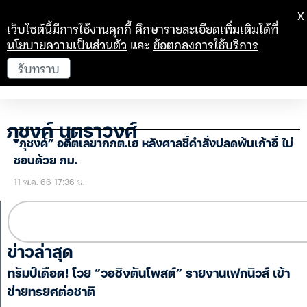
X
เว็บไซต์นี้มีการใช้งานคุกกี้ ศึกษารายละเอียดเพิ่มเติมได้ที่
นโยบายความเป็นส่วนตัว
และ
ข้อตกลงการใช้บริการ
รับทราบ
ภุชงค์ นุตราวงศ์
“ภุชงค์” อดีตเลขากกต.เฮ หลังศาลชี้คำสั่งปลดพ้นเก้าอี้ ไม่
ชอบด้วย กม.
11 พ.ค. 66 17:36 น.
ข่าวล่าสุด
ทรัมป์เดือด! โวย “วอชิงตันโพสต์” รายงานเฟกนิวส์ เข้า
ข่ายทรยศต่อชาติ