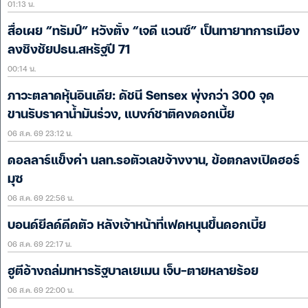
01:13 น.
สื่อเผย “ทรัมป์” หวังตั้ง “เจดี แวนซ์” เป็นทายาทการเมือง
ลงชิงชัยปธน.สหรัฐปี 71
00:14 น.
ภาวะตลาดหุ้นอินเดีย: ดัชนี Sensex พุ่งกว่า 300 จุด
ขานรับราคาน้ำมันร่วง, แบงก์ชาติคงดอกเบี้ย
06 ส.ค. 69 23:12 น.
ดอลลาร์แข็งค่า นลท.รอตัวเลขจ้างงาน, ข้อตกลงเปิดฮอร์
มุซ
06 ส.ค. 69 22:56 น.
บอนด์ยีลด์ดีดตัว หลังเจ้าหน้าที่เฟดหนุนขึ้นดอกเบี้ย
06 ส.ค. 69 22:17 น.
ฮูตีอ้างถล่มทหารรัฐบาลเยเมน เจ็บ-ตายหลายร้อย
06 ส.ค. 69 22:00 น.