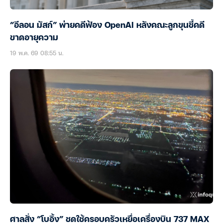
“อีลอน มัสก์” พ่ายคดีฟ้อง OpenAI หลังคณะลูกขุนชี้คดี
ขาดอายุความ
19 พ.ค. 69 08:55 น.
ศาลสั่ง “โบอิ้ง” ชดใช้ครอบครัวเหยื่อเครื่องบิน 737 MAX