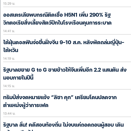
15:29 น.
ออสเตรเลียพบกรณีติดเชื้อ H5N1 เพิ่ม 290% รัฐ
วิกตอเรียสั่งเลี้ยงสัตว์ปีกในโรงเรือนคุมการระบาด
14:41 น.
ไต้ฝุ่นดอลฟินจ่อขึ้นฝั่งจีน 9-10 ส.ค. หลังพัดถล่มญี่ปุ่น-
ไต้หวัน
14:19 น.
รัฐบาลขยาย G to G ขายข้าวให้จีนเพิ่มอีก 2.2 แสนตัน ส่ง
มอบภายในปีนี้
14:15 น.
ทรัมป์ส่งจดหมายแจ้ง “ลิซา คุก” เตรียมโดนปลดจาก
ตำแหน่งผู้ว่าการเฟด
13:44 น.
รัฐบาล ลั่น! คดีสอบท้องถิ่น ไม่จบแค่ถอดถอนผู้สอบ เดิน