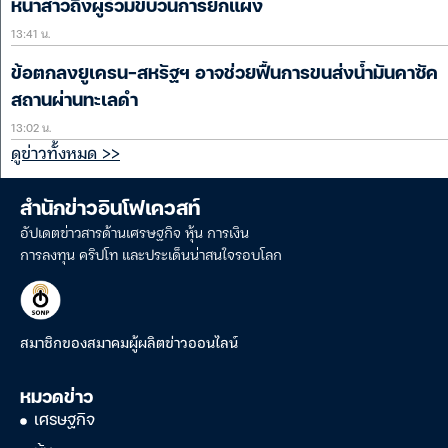
หน้าสาวถึงผู้ร่วมขบวนการยกแผง
13:41 น.
ข้อตกลงยูเครน-สหรัฐฯ อาจช่วยฟื้นการขนส่งน้ำมันคาซัค
สถานผ่านทะเลดำ
13:02 น.
ดูข่าวทั้งหมด >>
สำนักข่าวอินโฟเควสท์
อัปเดตข่าวสารด้านเศรษฐกิจ หุ้น การเงิน
การลงทุน คริปโท และประเด็นน่าสนใจรอบโลก
สมาชิกของสมาคมผู้ผลิตข่าวออนไลน์
หมวดข่าว
เศรษฐกิจ