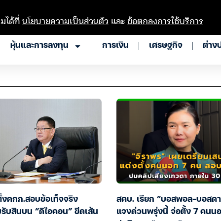
มได้ที่
นโยบายความเป็นส่วนตัว
และ
ข้อตกลงการใช้บริการ
หุ้นและการลงทุน
การเงิน
เศรษฐกิจ
ต่าง
ั้งคกก.สอบข้อเท็จจริง
สคบ. เรียก “บอสพอล-บอสดา
รับสินบน “ดิไอคอน” ขีดเส้น
แจงด่วนพรุ่งนี้ จ่อตั้ง 7 คน