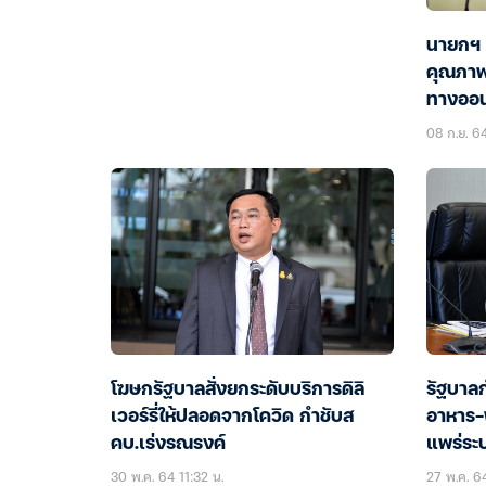
นายกฯ 
คุณภาพ
ทางออน
08 ก.ย. 6
โฆษกรัฐบาลสั่งยกระดับบริการดิลิ
รัฐบาลก
เวอร์รี่ให้ปลอดจากโควิด กำชับส
อาหาร-
คบ.เร่งรณรงค์
แพร่ระ
30 พ.ค. 64 11:32 น.
27 พ.ค. 6