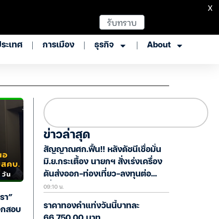
X
รับทราบ
ประเทศ
การเมือง
ธุรกิจ
About
ข่าวล่าสุด
สัญญาณศก.ฟื้น!! หลังดัชนีเชื่อมั่น
มิ.ย.กระเตื้อง นายกฯ สั่งเร่งเครื่อง
ดันส่งออก-ท่องเที่ยว-ลงทุนต่อ
09:10 น.
เนื่อง
รา”
ราคาทองคำแท่งวันนี้บาทละ
นอกสอบ
66,750.00 บาท