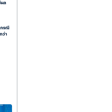
มีผล
นกรณี
กว่า