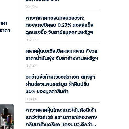
09:03 น.
ภาวะตลาดทองแดงนิวยอร์ก:
้าหา
ทองแดงปิดลบ 0.27% ดอลล์แข็ง
นราคา
ฉุดแรงซื้อ จับตาข้อมูลศก.สหรัฐฯ
08:59 น.
ตลาดหุ้นเอเชียเปิดผสมผสาน กังวล
ราคาน้ำมันพุ่ง จับตาจ้างงานสหรัฐฯ
08:54 น.
อิหร่านจ่อห้ามเรืออิสราเอล-สหรัฐฯ
ผ่านช่องแคบฮอร์มุซ ฝ่าฝืนปรับ
20% ของมูลค่าสินค้า
08:47 น.
ภาวะตลาดหุ้นไทย:แนวโน้มดัชนีเช้า
แกว่งไซด์เวย์ สถานการณ์ตอ.กลาง
กลับมาตึงเครียด แต่งบบจ.ดีกว่า