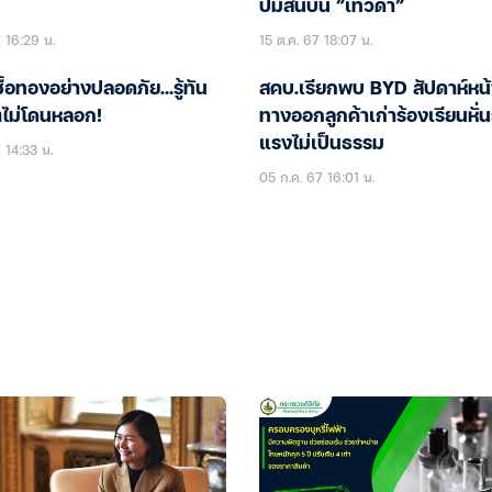
ปมสินบน “เทวดา”
7 16:29 น.
15 ต.ค. 67 18:07 น.
ซื้อทองอย่างปลอดภัย…รู้ทัน
สคบ.เรียกพบ BYD สัปดาห์หน
ิตไม่โดนหลอก!
ทางออกลูกค้าเก่าร้องเรียนหั่
แรงไม่เป็นธรรม
 14:33 น.
05 ก.ค. 67 16:01 น.