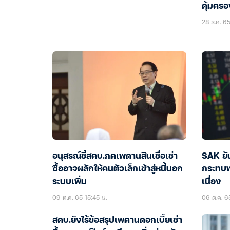
คุ้มครอ
28 ธ.ค. 65
อนุสรณ์ชี้สคบ.กดเพดานสินเชื่อเช่า
SAK ยัน
ซื้ออาจผลักให้คนตัวเล็กเข้าสู่หนี้นอก
กระทบพอ
ระบบเพิ่ม
เนื่อง
09 ต.ค. 65 15:45 น.
06 ต.ค. 65
สคบ.ยังไร้ข้อสรุปเพดานดอกเบี้ยเช่า