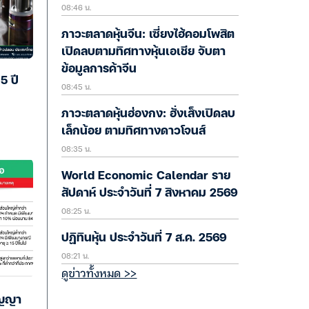
08:46 น.
คาดช่วยหนุนตลาด
ภาวะตลาดหุ้นจีน: เซี่ยงไฮ้คอมโพสิต
เปิดลบตามทิศทางหุ้นเอเชีย จับตา
ข้อมูลการค้าจีน
5 ปี
08:45 น.
ภาวะตลาดหุ้นฮ่องกง: ฮั่งเส็งเปิดลบ
เล็กน้อย ตามทิศทางดาวโจนส์
08:35 น.
World Economic Calendar ราย
สัปดาห์ ประจำวันที่ 7 สิงหาคม 2569
08:25 น.
ปฏิทินหุ้น ประจำวันที่ 7 ส.ค. 2569
08:21 น.
ดูข่าวทั้งหมด >>
ัญญา