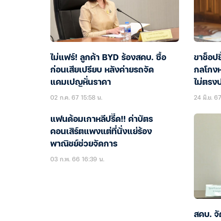
ไม่แฟร์! ลูกค้า BYD ร้องสคบ. ซื้อ
ขาช็อปย
ก่อนเสียเปรียบ หลังค่ายรถจัด
กลโกงห
แคมเปญหั่นราคา
ไม่ตรงป
02 ก.ค. 67 15:58 น.
24 มิ.ย. 6
แฟนด้อมเกาหลีปรี๊ด!! ค่าบัตร
คอนเสิร์ตแพงแต่ที่นั่งแย่ร้อง
พาณิชย์ช่วยจัดการ
03 ก.พ. 66 16:39 น.
สคบ. จ