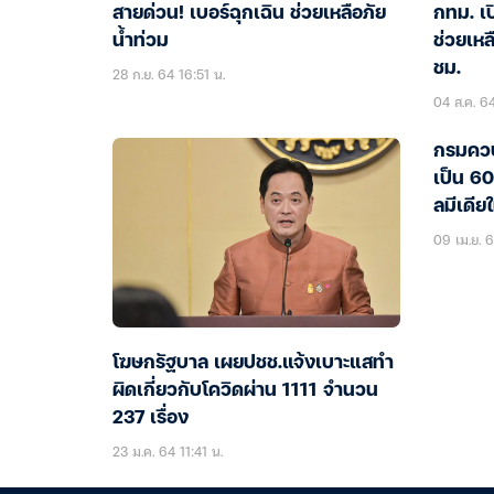
สายด่วน! เบอร์ฉุกเฉิน ช่วยเหลือภัย
กทม. เ
น้ำท่วม
ช่วยเหล
ชม.
28 ก.ย. 64 16:51 น.
04 ส.ค. 6
กรมควบ
เป็น 60
ลมีเดีย
09 เม.ย. 6
โฆษกรัฐบาล เผยปชช.แจ้งเบาะแสทำ
ผิดเกี่ยวกับโควิดผ่าน 1111 จำนวน
237 เรื่อง
23 ม.ค. 64 11:41 น.