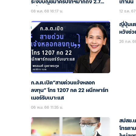
ระงับบัญชีม้าคริปโทฯมากถึง 2.7
เท่านั้น
หมื่นบช.
08 พ.ค. 68 16:17 น.
12 ธ.ค. 67
ญี่ปุ่น
หวังช่ว
26 ก.ค. 6
ก.ล.ต.เปิด”สายด่วนแจ้งหลอก
ลงทุน” โทร 1207 กด 22 ผนึกพาร์ท
เนอร์รับเบาะแส
06 พ.ย. 66 11:35 น.
สปสช.เ
โทรตามค