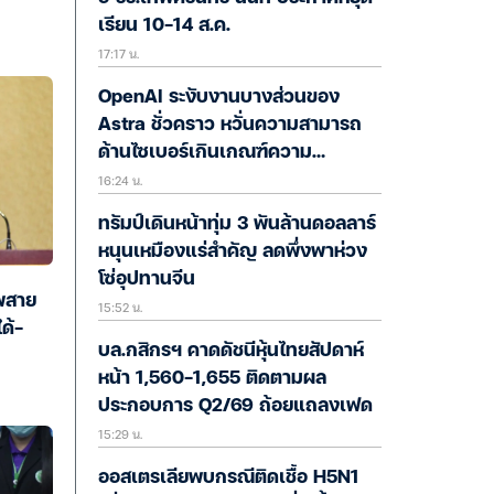
เรียน 10-14 ส.ค.
17:17 น.
OpenAI ระงับงานบางส่วนของ
Astra ชั่วคราว หวั่นความสามารถ
ด้านไซเบอร์เกินเกณฑ์ความ
16:24 น.
ปลอดภัย
ทรัมป์เดินหน้าทุ่ม 3 พันล้านดอลลาร์
หนุนเหมืองแร่สำคัญ ลดพึ่งพาห่วง
โซ่อุปทานจีน
าพสาย
15:52 น.
ด้-
บล.กสิกรฯ คาดดัชนีหุ้นไทยสัปดาห์
หน้า 1,560-1,655 ติดตามผล
ประกอบการ Q2/69 ถ้อยแถลงเฟด
15:29 น.
ออสเตรเลียพบกรณีติดเชื้อ H5N1