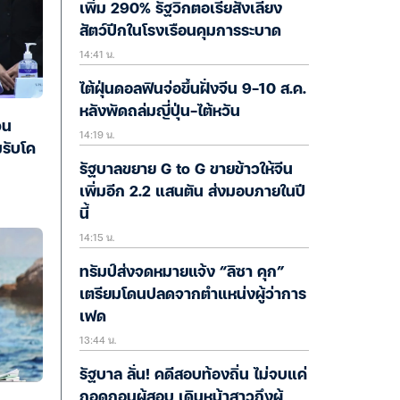
เพิ่ม 290% รัฐวิกตอเรียสั่งเลี้ยง
สัตว์ปีกในโรงเรือนคุมการระบาด
14:41 น.
ไต้ฝุ่นดอลฟินจ่อขึ้นฝั่งจีน 9-10 ส.ค.
หลังพัดถล่มญี่ปุ่น-ไต้หวัน
วน
14:19 น.
มรับโค
รัฐบาลขยาย G to G ขายข้าวให้จีน
เพิ่มอีก 2.2 แสนตัน ส่งมอบภายในปี
นี้
14:15 น.
ทรัมป์ส่งจดหมายแจ้ง “ลิซา คุก”
เตรียมโดนปลดจากตำแหน่งผู้ว่าการ
เฟด
13:44 น.
รัฐบาล ลั่น! คดีสอบท้องถิ่น ไม่จบแค่
ถอดถอนผู้สอบ เดินหน้าสาวถึงผู้