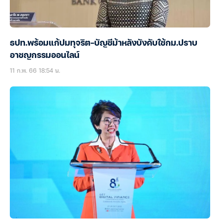
ธปท.พร้อมแก้ปมทุจริต-บัญชีม้าหลังบังคับใช้กม.ปราบ
อาชญกรรมออนไลน์
11 ก.พ. 66 18:54 น.