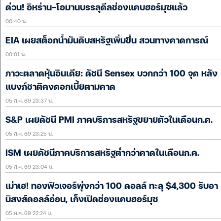
ด่วน! อิหร่าน-โอมานบรรลุดีลช่องแคบฮอร์มุซแล้ว
00:40 น.
EIA เผยสต็อกน้ำมันดิบสหรัฐเพิ่มขึ้น สวนทางคาดการณ์
00:01 น.
ภาวะตลาดหุ้นอินเดีย: ดัชนี Sensex บวกกว่า 100 จุด หลัง
แบงก์ชาติคงดอกเบี้ยตามคาด
05 ส.ค. 69 23:37 น.
S&P เผยดัชนี PMI ภาคบริการสหรัฐขยายตัวในเดือนก.ค.
05 ส.ค. 69 23:25 น.
ISM เผยดัชนีภาคบริการสหรัฐต่ำกว่าคาดในเดือนก.ค.
05 ส.ค. 69 23:04 น.
เม่าเฮ! ทองฟิวเจอร์พุ่งกว่า 100 ดอลล์ ทะลุ $4,300 รับอา
นิสงส์ดอลล์อ่อน, เก็งเปิดช่องแคบฮอร์มุซ
05 ส.ค. 69 22:24 น.