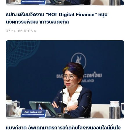
ธปท.เตรียมจัดงาน “BOT Digital Finance” หนุน
นวัตกรรมพัฒนาการเงินดิจิทัล
07 ก.ย. 66 18:06 น.
แบงก์ชาติ อัพเดทมาตรการสกัดภัยโกงเงินออนไลน์มั่นใจ