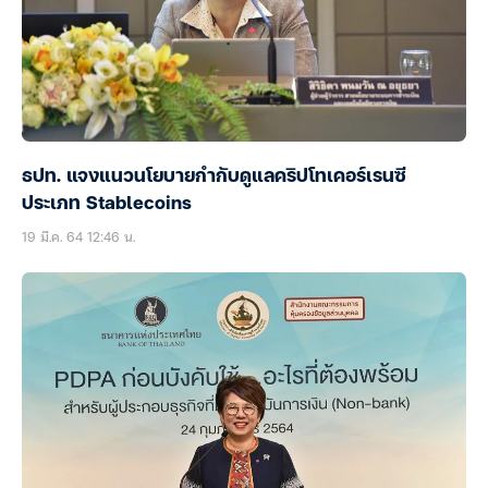
ธปท. แจงแนวนโยบายกำกับดูแลคริปโทเคอร์เรนซี
ประเภท Stablecoins
19 มี.ค. 64 12:46 น.