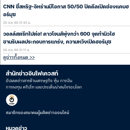
CNN ชี้สหรัฐ-อิหร่านมีโอกาส 50/50 ปิดดีลเปิดช่องแคบฮ
อร์มุซ
05 ส.ค. 69 21:42 น.
วอลล์สตรีทไปต่อ! ดาวโจนส์พุ่งกว่า 600 จุดทำนิวไฮ
ขานรับผลประกอบการแกร่ง, ความหวังเปิดฮอร์มุซ
05 ส.ค. 69 21:11 น.
ดูข่าวทั้งหมด >>
สำนักข่าวอินโฟเควสท์
อัปเดตข่าวสารด้านเศรษฐกิจ หุ้น การเงิน
การลงทุน คริปโท และประเด็นน่าสนใจรอบโลก
สมาชิกของสมาคมผู้ผลิตข่าวออนไลน์
หมวดข่าว