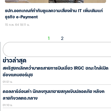
ธปท.ออกเกณฑ์กำกับดูแลความเสี่ยงด้าน IT เพิ่มเติมแก่
ธุรกิจ e-Payment
15 ก.พ. 64 18:11 น.
1
2
ข่าวล่าสุด
สหรัฐยกเลิกคว่ำบาตรสายการบินเอี่ยว IRGC ขณะใกล้เปิด
ช่องแคบฮอร์มุซ
01:51 น.
ดอลลาร์อ่อนค่า นักลงทุนเทขายสกุลเงินปลอดภัย หลังค
ลายกังวลตอ.กลาง
01:10 น.