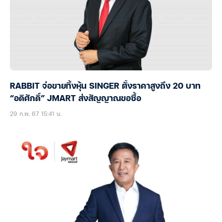
RABBIT จ่อขายทิ้งหุ้น SINGER ตั้งราคาสูงถึง 20 บาท
“อดิศักดิ์” JMART ส่งสัญญาณขอซื้อ
29 ก.พ. 67 15:41 น.