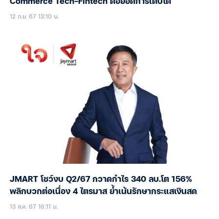
Commerce Tech-Fintech ต่อยอดการเติบโต
12 ก.ย. 67 13:10 น.
JMART โชว์งบ Q2/67 กวาดกำไร 340 ลบ.โต 156%
พลิกบวกต่อเนื่อง 4 ไตรมาส ย้ำเน้นรักษากระแสเงินสด
13 ส.ค. 67 16:11 น.