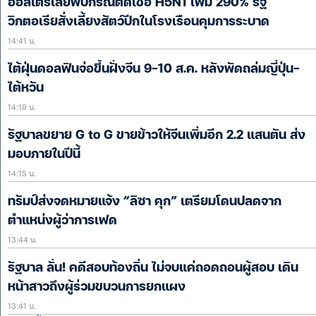
ออสเตรเลียพบกรณีติดเชื้อ H5N1 เพิ่ม 290% รัฐ
วิกตอเรียสั่งเลี้ยงสัตว์ปีกในโรงเรือนคุมการระบาด
14:41 น.
ไต้ฝุ่นดอลฟินจ่อขึ้นฝั่งจีน 9-10 ส.ค. หลังพัดถล่มญี่ปุ่น-
ไต้หวัน
14:19 น.
รัฐบาลขยาย G to G ขายข้าวให้จีนเพิ่มอีก 2.2 แสนตัน ส่ง
มอบภายในปีนี้
14:15 น.
ทรัมป์ส่งจดหมายแจ้ง “ลิซา คุก” เตรียมโดนปลดจาก
ตำแหน่งผู้ว่าการเฟด
13:44 น.
รัฐบาล ลั่น! คดีสอบท้องถิ่น ไม่จบแค่ถอดถอนผู้สอบ เดิน
หน้าสาวถึงผู้ร่วมขบวนการยกแผง
13:41 น.