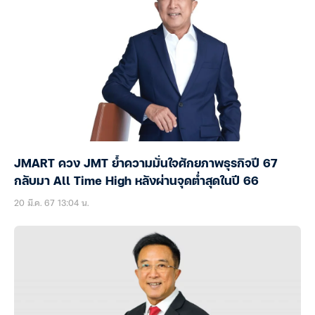
JMART ควง JMT ย้ำความมั่นใจศักยภาพธุรกิจปี 67
กลับมา All Time High หลังผ่านจุดต่ำสุดในปี 66
20 มี.ค. 67 13:04 น.