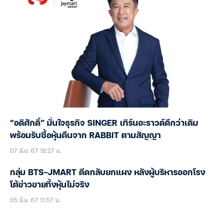
“อดิศักดิ์” มั่นใจธุรกิจ SINGER เทิร์นอะราวด์ดีกว่าเดิม
พร้อมรับซื้อหุ้นคืนจาก RABBIT ตามสัญญา
07 มิ.ย. 67 18:27 น.
กลุ่ม BTS-JMART ดีดกลับยกแผง หลังผู้บริหารออกโรง
โต้ข่าวขายทิ้งหุ้นไม่จริง
05 มิ.ย. 67 11:57 น.