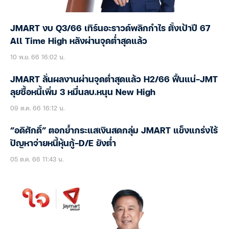
JMART งบ Q3/66 เทิร์นอะราวด์พลิกกำไร ตั้งเป้าปี 67
All Time High หลังผ่านจุดต่ำสุดแล้ว
10 พ.ย. 66 16:02 น.
JMART ลั่นผลงานผ่านจุดต่ำสุดแล้ว H2/66 ฟื้นแน่-JMT
ลุยซื้อหนี้เพิ่ม 3 หมื่นลบ.หนุน New High
09 ต.ค. 66 16:12 น.
“อดิศักดิ์” ตอกย้ำกระแสเงินสดกลุ่ม JMART แข็งแกร่งไร้
ปัญหาจ่ายหนี้หุ้นกู้-D/E ยังต่ำ
05 ต.ค. 66 11:43 น.