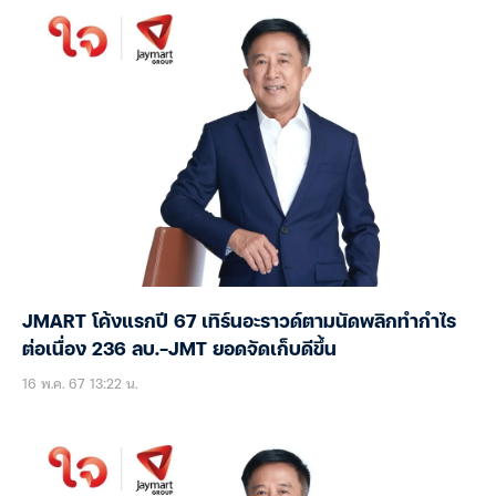
JMART โค้งแรกปี 67 เทิร์นอะราวด์ตามนัดพลิกทำกำไร
ต่อเนื่อง 236 ลบ.-JMT ยอดจัดเก็บดีขึ้น
16 พ.ค. 67 13:22 น.