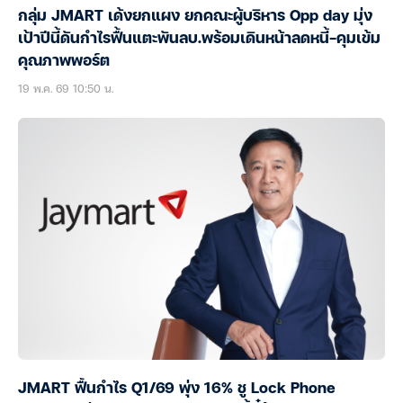
กลุ่ม JMART เด้งยกแผง ยกคณะผู้บริหาร Opp day มุ่ง
เป้าปีนี้ดันกำไรฟื้นแตะพันลบ.พร้อมเดินหน้าลดหนี้-คุมเข้ม
คุณภาพพอร์ต
19 พ.ค. 69 10:50 น.
JMART ฟื้นกำไร Q1/69 พุ่ง 16% ชู Lock Phone