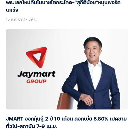
พระเอกใหม่ดันโมบายโตกระโดด-“สุกี้ตี๋น้อย”หนุนพอร์ต
แกร่ง
15 พ.ค. 69 17:59 น.
JMART ออกหุ้นกู้ 2 ปี 10 เดือน ดอกเบี้ย 5.80% เปิดขาย
ทั่วไป-สถาบัน 7-9 เม.ย.