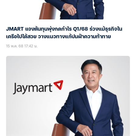
JMART แจงต้นทุนพุ่งกดกำไร Q1/68 ร่วงแม้ธุรกิจใน
เครือไปได้สวย วางแนวทางแก้ปมฝ่าความท้าทาย
15 พ.ค. 68 17:42 น.