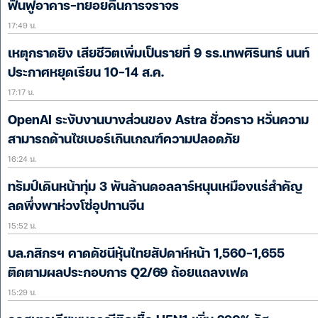
ฟื้นฟูอาคาร-ทยอยคืนการจราจร
17:49 น.
เหตุกราดยิง เสียชีวิตเพิ่มเป็นรายที่ 9 รร.เทพศิรินทร์ นนท์
ประกาศหยุดเรียน 10-14 ส.ค.
17:17 น.
OpenAI ระงับงานบางส่วนของ Astra ชั่วคราว หวั่นความ
สามารถด้านไซเบอร์เกินเกณฑ์ความปลอดภัย
16:24 น.
ทรัมป์เดินหน้าทุ่ม 3 พันล้านดอลลาร์หนุนเหมืองแร่สำคัญ
ลดพึ่งพาห่วงโซ่อุปทานจีน
15:52 น.
บล.กสิกรฯ คาดดัชนีหุ้นไทยสัปดาห์หน้า 1,560-1,655
ติดตามผลประกอบการ Q2/69 ถ้อยแถลงเฟด
15:29 น.