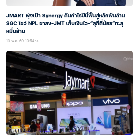
JMART พุ่งเป้า Synergy ดันกำไรปีนี้ฟื้นสู่หลักพันล้าน
SGC โชว์ NPL ขาลง-JMT เก็บเงินไว-“สุกี้ตี๋น้อย”ทะลุ
หมื่นล้าน
19 พ.ค. 69 13:54 น.