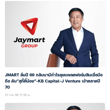
JMART ลั่นปี 69 กลับมามีกำไรลุยแพลตฟอร์มสินเชื่อมือ
ถือ ดัน”สุกี้ตี๋น้อย”-KB Capital-J Venture เข้าตลาดปี
70
12 ก.พ. 69 17:35 น.