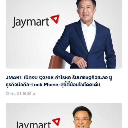
JMART เปิดงบ Q3/68 กำไรหด รับเศรษฐกิจชะลอ ชู
ธุรกิจมือถือ-Lock Phone-สุกี้ตี๋น้อยยังโดดเด่น
12 พ.ย. 68 16:36 น.