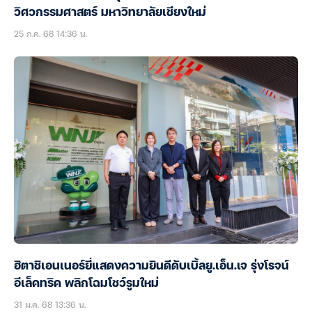
วิศวกรรมศาสตร์ มหาวิทยาลัยเชียงใหม่
25 ก.ค. 68 14:36 น.
ฮิตาชิเอนเนอร์ยี่แสดงความยินดีดับเบิ้ลยู.เอ็น.เจ รุ่งโรจน์
อีเล็คทริค พลิกโฉมโชว์รูมใหม่
31 ม.ค. 68 13:36 น.