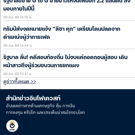
รัฐบาลขยาย G to G ขายข้าวให้จีนเพิ่มอีก 2.2 แสนตัน ส่ง
มอบภายในปีนี้
08 ส.ค. 69 14:15 น.
ทรัมป์ส่งจดหมายแจ้ง “ลิซา คุก” เตรียมโดนปลดจาก
ตำแหน่งผู้ว่าการเฟด
08 ส.ค. 69 13:44 น.
รัฐบาล ลั่น! คดีสอบท้องถิ่น ไม่จบแค่ถอดถอนผู้สอบ เดิน
หน้าสาวถึงผู้ร่วมขบวนการยกแผง
08 ส.ค. 69 13:41 น.
ดูข่าวทั้งหมด >>
สำนักข่าวอินโฟเควสท์
อัปเดตข่าวสารด้านเศรษฐกิจ หุ้น การเงิน
การลงทุน คริปโท และประเด็นน่าสนใจรอบโลก