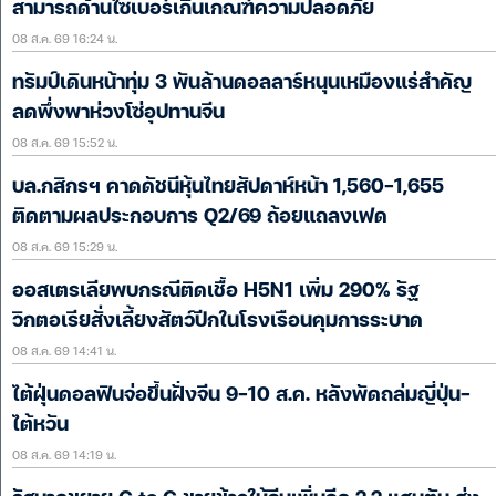
สามารถด้านไซเบอร์เกินเกณฑ์ความปลอดภัย
08 ส.ค. 69 16:24 น.
ทรัมป์เดินหน้าทุ่ม 3 พันล้านดอลลาร์หนุนเหมืองแร่สำคัญ
ลดพึ่งพาห่วงโซ่อุปทานจีน
08 ส.ค. 69 15:52 น.
บล.กสิกรฯ คาดดัชนีหุ้นไทยสัปดาห์หน้า 1,560-1,655
ติดตามผลประกอบการ Q2/69 ถ้อยแถลงเฟด
08 ส.ค. 69 15:29 น.
ออสเตรเลียพบกรณีติดเชื้อ H5N1 เพิ่ม 290% รัฐ
วิกตอเรียสั่งเลี้ยงสัตว์ปีกในโรงเรือนคุมการระบาด
08 ส.ค. 69 14:41 น.
ไต้ฝุ่นดอลฟินจ่อขึ้นฝั่งจีน 9-10 ส.ค. หลังพัดถล่มญี่ปุ่น-
ไต้หวัน
08 ส.ค. 69 14:19 น.