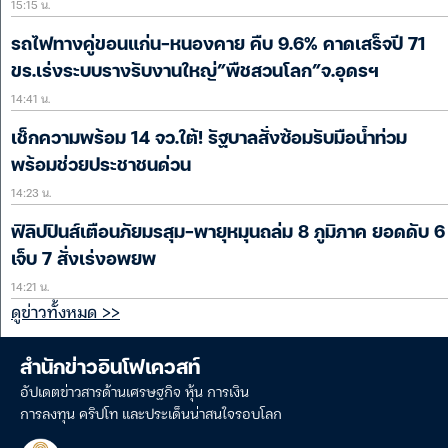
15:15 น.
รถไฟทางคู่ขอนแก่น-หนองคาย คืบ 9.6% คาดเสร็จปี 71
ขร.เร่งระบบรางรับงานใหญ่”พืชสวนโลก”จ.อุดรฯ
14:41 น.
เช็กความพร้อม 14 จว.ใต้! รัฐบาลสั่งซ้อมรับมือน้ำท่วม
พร้อมช่วยประชาชนด่วน
14:23 น.
ฟิลิปปินส์เตือนภัยมรสุม-พายุหมุนถล่ม 8 ภูมิภาค ยอดดับ 6
เจ็บ 7 สั่งเร่งอพยพ
14:21 น.
ดูข่าวทั้งหมด >>
สำนักข่าวอินโฟเควสท์
อัปเดตข่าวสารด้านเศรษฐกิจ หุ้น การเงิน
การลงทุน คริปโท และประเด็นน่าสนใจรอบโลก