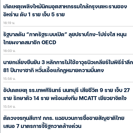
เกิดเหตุเพลิงไหม้นิคมอุตสาหกรรมใกล้กรุงเตหะรานของ
อิหร่าน ดับ 1 ราย เจ็บ 5 ราย
16:19 น.
รัฐบาลดัน “ภาครัฐระบบเปิด” ลุยปราบโกง-โปร่งใส หนุน
ไทยผงาดสมาชิก OECD
16:03 น.
นายกเลี่ยงยืนยัน 3 หลักการไม่ใช้อาวุธนิวเคลียร์ในพิธีรำลึก
81 ปีนางาซากิ หวั่นเอื้อแก้กฎหมายความมั่นคง
15:56 น.
อัปเดตเหตุ รร.เทพศิรินทร์ นนทบุรี เสียชีวิต 9 ราย เจ็บ 27
ราย รักษาตัว 14 ราย พร้อมส่งทีม MCATT เยียวยาจิตใจ
15:54 น.
ตัดวงจรทุนสีเทา! กกร. แฉขบวนการซื้อขายสัญชาติไทย
เสนอ 7 มาตรการจี้รัฐกวาดล้างด่วน