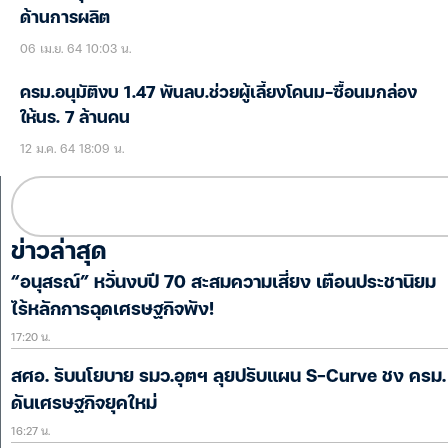
ด้านการผลิต
06 เม.ย. 64 10:03 น.
ครม.อนุมัติงบ 1.47 พันลบ.ช่วยผู้เลี้ยงโคนม-ซื้อนมกล่อง
ให้นร. 7 ล้านคน
12 ม.ค. 64 18:09 น.
ข่าวล่าสุด
“อนุสรณ์” หวั่นงบปี 70 สะสมความเสี่ยง เตือนประชานิยม
ไร้หลักการฉุดเศรษฐกิจพัง!
17:20 น.
สศอ. รับนโยบาย รมว.อุตฯ ลุยปรับแผน S-Curve ชง ครม.
ดันเศรษฐกิจยุคใหม่
16:27 น.