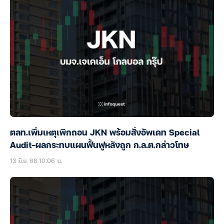
ตลท.เพิ่มเหตุเพิกถอน JKN พร้อมสั่งอัพเดท Special
Audit-ผลกระทบแผนฟื้นฟูหลังถูก ก.ล.ต.กล่าวโทษ
13 มิ.ย. 68 10:06 น.