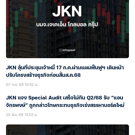
JKN ลุ้นที่ประชุมเจ้าหนี้ 17 ก.ค.ผ่านแผนฟื้นฟูฯ เดินหน้า
ปรับโครงสร้างธุรกิจก่อนสิ้นส.ค.68
07 ก.ค. 68 10:52 น.
JKN แจง Special Audit เสร็จไม่ทัน Q2/68 รับ “แอน
จักรพงษ์” ถูกกล่าวโทษกระทบธุรกิจเร่งสรรหาบอร์ดใหม่
20 มิ.ย. 68 13:53 น.