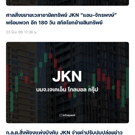
ศาลสั่งขยายเวลาอายัดทรัพย์ JKN “แอน-จักรพงษ์”
พร้อมพวก อีก 180 วัน สกัดโยกย้ายสินทรัพย์
23 มิ.ย. 69 17:38 น.
ก.ล.ต.สั่งฟ้องแพ่งบังคับ JKN จ่ายค่าปรับปมปล่อยข่าว