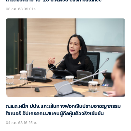
เทรดชั่วคราว 18-26 ธ.ค.ด้วย cash balance
08 ธ.ค. 68 09:01 น.
ก.ล.ต.ผนึก ปปง.แกะเส้นทางฟอกเงินปราบอาชญากรรม
ไซเบอร์ อัปเกรดกม.สแกนผู้ถือหุ้นตัวจริงเข้มข้น
04 ธ.ค. 68 16:25 น.