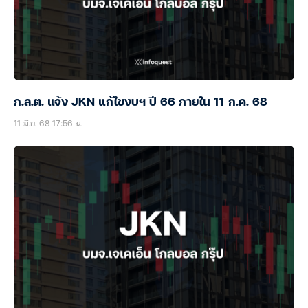
ก.ล.ต. แจ้ง JKN แก้ไขงบฯ ปี 66 ภายใน 11 ก.ค. 68
11 มิ.ย. 68 17:56 น.