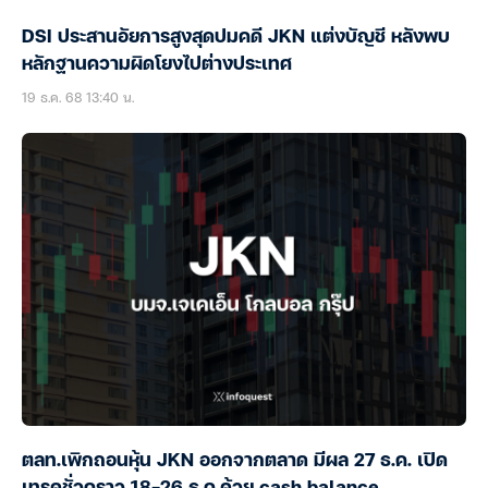
DSI ประสานอัยการสูงสุดปมคดี JKN แต่งบัญชี หลังพบ
หลักฐานความผิดโยงไปต่างประเทศ
19 ธ.ค. 68 13:40 น.
ตลท.เพิกถอนหุ้น JKN ออกจากตลาด มีผล 27 ธ.ค. เปิด