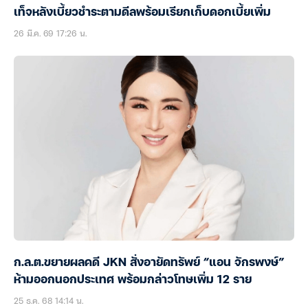
เท็จหลังเบี้ยวชำระตามดีลพร้อมเรียกเก็บดอกเบี้ยเพิ่ม
26 มี.ค. 69 17:26 น.
ก.ล.ต.ขยายผลคดี JKN สั่งอายัดทรัพย์ “แอน จักรพงษ์”
ห้ามออกนอกประเทศ พร้อมกล่าวโทษเพิ่ม 12 ราย
25 ธ.ค. 68 14:14 น.