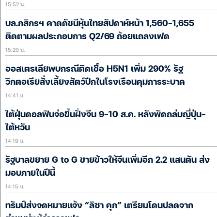
15:52 น.
บล.กสิกรฯ คาดดัชนีหุ้นไทยสัปดาห์หน้า 1,560-1,655
ติดตามผลประกอบการ Q2/69 ถ้อยแถลงเฟด
15:29 น.
ออสเตรเลียพบกรณีติดเชื้อ H5N1 เพิ่ม 290% รัฐ
วิกตอเรียสั่งเลี้ยงสัตว์ปีกในโรงเรือนคุมการระบาด
14:41 น.
ไต้ฝุ่นดอลฟินจ่อขึ้นฝั่งจีน 9-10 ส.ค. หลังพัดถล่มญี่ปุ่น-
ไต้หวัน
14:19 น.
รัฐบาลขยาย G to G ขายข้าวให้จีนเพิ่มอีก 2.2 แสนตัน ส่ง
มอบภายในปีนี้
14:15 น.
ทรัมป์ส่งจดหมายแจ้ง “ลิซา คุก” เตรียมโดนปลดจาก