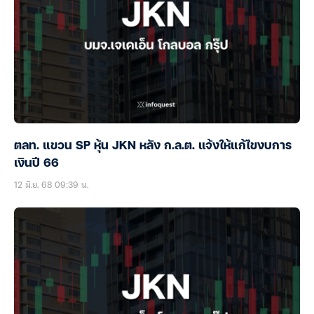
ตลท. แขวน SP หุ้น JKN หลัง ก.ล.ต. แจ้งให้แก้ไขงบการ
เงินปี 66
12 มิ.ย. 68 09:39 น.