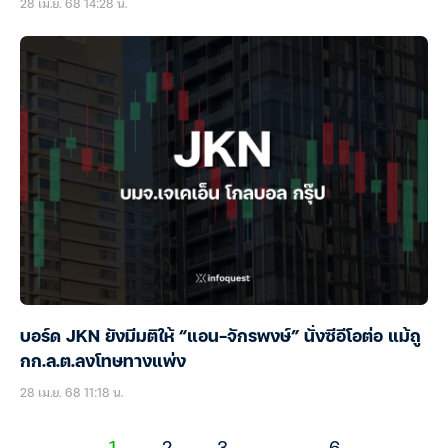
28 เม.ย. 68 14:28 น.
บอร์ด JKN ยังมีมติให้ “แอน-จักรพงษ์” นั่งซีอีโอต่อ แม้ถู
กก.ล.ต.ลงโทษทางแพ่ง
28 เม.ย. 68 11:18 น.
1
2
3
…
6