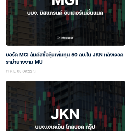
บอร์ด MGI ล้มดีลซื้อหุ้นเพิ่มทุน 50 ลบ.ใน JKN หลังเจอด
ราม่านางงาม MU
11 พ.ย. 68 09:22 น.