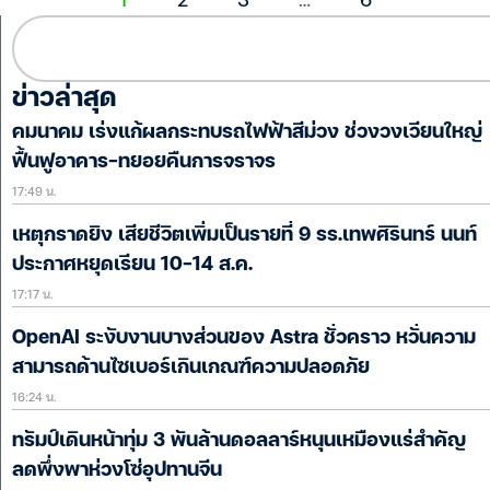
ข่าวล่าสุด
คมนาคม เร่งแก้ผลกระทบรถไฟฟ้าสีม่วง ช่วงวงเวียนใหญ่
ฟื้นฟูอาคาร-ทยอยคืนการจราจร
17:49 น.
เหตุกราดยิง เสียชีวิตเพิ่มเป็นรายที่ 9 รร.เทพศิรินทร์ นนท์
ประกาศหยุดเรียน 10-14 ส.ค.
17:17 น.
OpenAI ระงับงานบางส่วนของ Astra ชั่วคราว หวั่นความ
สามารถด้านไซเบอร์เกินเกณฑ์ความปลอดภัย
16:24 น.
ทรัมป์เดินหน้าทุ่ม 3 พันล้านดอลลาร์หนุนเหมืองแร่สำคัญ
ลดพึ่งพาห่วงโซ่อุปทานจีน