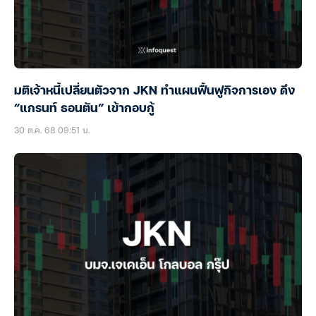
มติเจ้าหนี้เปลี่ยนตัวจาก JKN ทำแผนฟื้นฟูกิจการเอง ดึง
“แกรนท์ ธอนตัน” เข้ากอบกู้
30 ต.ค. 68 09:51 น.