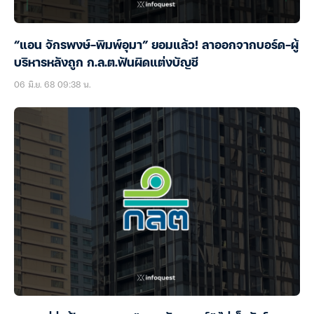
“แอน จักรพงษ์-พิมพ์อุมา” ยอมแล้ว! ลาออกจากบอร์ด-ผู้
บริหารหลังถูก ก.ล.ต.ฟันผิดแต่งบัญชี
06 มิ.ย. 68 09:38 น.