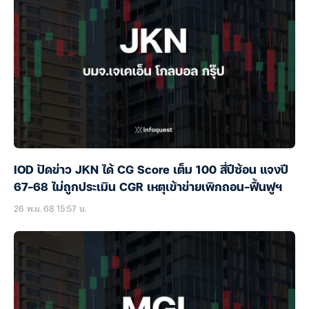
IOD ปัดข่าว JKN ได้ CG Score เต็ม 100 สี่ปีซ้อน แจงปี
67-68 ไม่ถูกประเมิน CGR เหตุเข้าข่ายเพิกถอน-ฟื้นฟูฯ
26 พ.ย. 68 15:57 น.