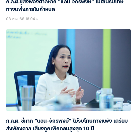
ก.ล.ต.ขู่ส่งฟ้องศาลหาก “แอน จักรพงษ์” ไม่เซ็นรับโทษ
ทางแพ่งภายในกำหนด
08 พ.ค. 68 16:04 น.
ก.ล.ต. ชี้หาก “แอน-จักรพงษ์” ไม่รับโทษทางแพ่ง เตรียม
ส่งฟ้องศาล เสี่ยงถูกเพิกถอนสูงสุด 10 ปี