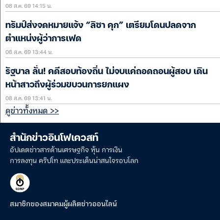
08 ส.ค. 69 14:15 น.
ทรัมป์ส่งจดหมายแจ้ง “ลิซา คุก” เตรียมโดนปลดจาก
ตำแหน่งผู้ว่าการเฟด
08 ส.ค. 69 13:44 น.
รัฐบาล ลั่น! คดีสอบท้องถิ่น ไม่จบแค่ถอดถอนผู้สอบ เดิน
หน้าสาวถึงผู้ร่วมขบวนการยกแผง
08 ส.ค. 69 13:41 น.
ดูข่าวทั้งหมด >>
สำนักข่าวอินโฟเควสท์
อัปเดตข่าวสารด้านเศรษฐกิจ หุ้น การเงิน
การลงทุน คริปโท และประเด็นน่าสนใจรอบโลก
สมาชิกของสมาคมผู้ผลิตข่าวออนไลน์