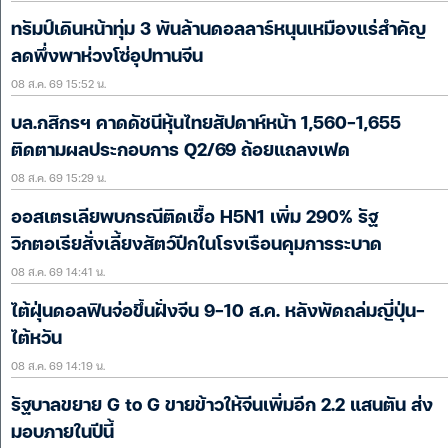
ทรัมป์เดินหน้าทุ่ม 3 พันล้านดอลลาร์หนุนเหมืองแร่สำคัญ
ลดพึ่งพาห่วงโซ่อุปทานจีน
08 ส.ค. 69 15:52 น.
บล.กสิกรฯ คาดดัชนีหุ้นไทยสัปดาห์หน้า 1,560-1,655
ติดตามผลประกอบการ Q2/69 ถ้อยแถลงเฟด
08 ส.ค. 69 15:29 น.
ออสเตรเลียพบกรณีติดเชื้อ H5N1 เพิ่ม 290% รัฐ
วิกตอเรียสั่งเลี้ยงสัตว์ปีกในโรงเรือนคุมการระบาด
08 ส.ค. 69 14:41 น.
ไต้ฝุ่นดอลฟินจ่อขึ้นฝั่งจีน 9-10 ส.ค. หลังพัดถล่มญี่ปุ่น-
ไต้หวัน
08 ส.ค. 69 14:19 น.
รัฐบาลขยาย G to G ขายข้าวให้จีนเพิ่มอีก 2.2 แสนตัน ส่ง
มอบภายในปีนี้