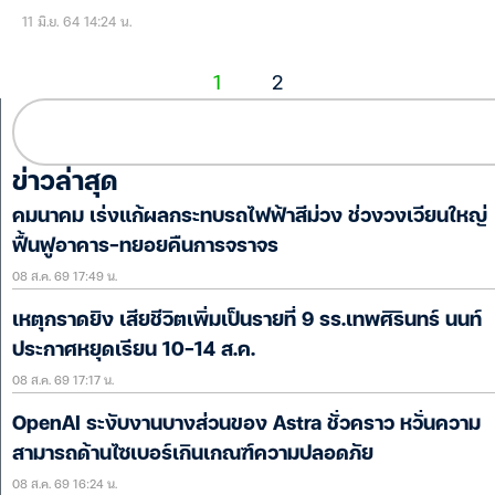
11 มิ.ย. 64 14:24 น.
1
2
ข่าวล่าสุด
คมนาคม เร่งแก้ผลกระทบรถไฟฟ้าสีม่วง ช่วงวงเวียนใหญ่
ฟื้นฟูอาคาร-ทยอยคืนการจราจร
08 ส.ค. 69 17:49 น.
เหตุกราดยิง เสียชีวิตเพิ่มเป็นรายที่ 9 รร.เทพศิรินทร์ นนท์
ประกาศหยุดเรียน 10-14 ส.ค.
08 ส.ค. 69 17:17 น.
OpenAI ระงับงานบางส่วนของ Astra ชั่วคราว หวั่นความ
สามารถด้านไซเบอร์เกินเกณฑ์ความปลอดภัย
08 ส.ค. 69 16:24 น.