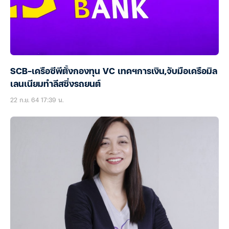
SCB-เครือซีพีตั้งกองทุน VC เทคฯการเงิน,จับมือเครือมิล
เลนเนียมทำลีสซิ่งรถยนต์
22 ก.ย. 64 17:39 น.