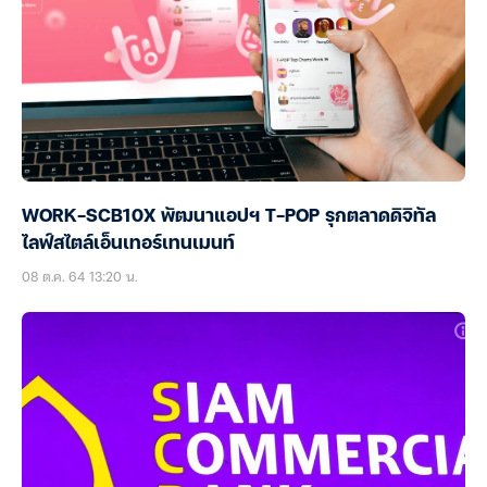
WORK-SCB10X พัฒนาแอปฯ T-POP รุกตลาดดิจิทัล
ไลฟ์สไตล์เอ็นเทอร์เทนเมนท์
08 ต.ค. 64 13:20 น.