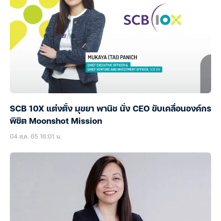
SCB 10X แต่งตั้ง มุขยา พานิช นั่ง CEO ขับเคลื่อนองค์กร
พิชิต Moonshot Mission
04 ส.ค. 65 16:01 น.