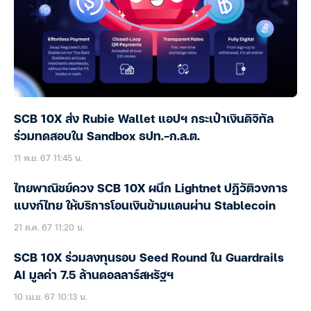
SCB 10X ส่ง Rubie Wallet แอปฯ กระเป๋าเงินดิจิทัล
ร่วมทดสอบใน Sandbox ธปท.-ก.ล.ต.
11 พ.ย. 67 11:45 น.
ไทยพาณิชย์ควง SCB 10X ผนึก Lightnet ปฏิวัติวงการ
แบงก์ไทย ให้บริการโอนเงินข้ามแดนผ่าน Stablecoin
21 ต.ค. 67 11:20 น.
SCB 10X ร่วมลงทุนรอบ Seed Round ใน Guardrails
AI มูลค่า 7.5 ล้านดอลลาร์สหรัฐฯ
10 เม.ย. 67 10:13 น.