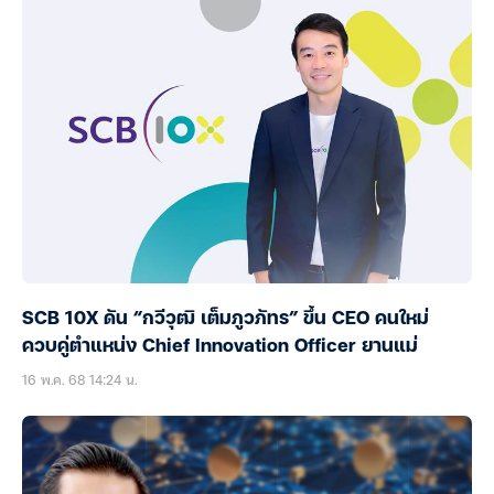
SCB 10X ดัน “กวีวุฒิ เต็มภูวภัทร” ขึ้น CEO คนใหม่
ควบคู่ตำแหน่ง Chief Innovation Officer ยานแม่
16 พ.ค. 68 14:24 น.