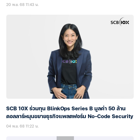
20 พ.ย. 68 11:43 น.
SCB 10X ร่วมทุน BlinkOps Series B มูลค่า 50 ล้าน
ดอลลาร์หนุนขยายธุรกิจแพลตฟอร์ม No-Code Security
04 พ.ย. 68 11:22 น.