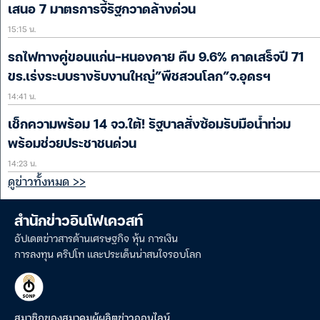
เสนอ 7 มาตรการจี้รัฐกวาดล้างด่วน
15:15 น.
รถไฟทางคู่ขอนแก่น-หนองคาย คืบ 9.6% คาดเสร็จปี 71
ขร.เร่งระบบรางรับงานใหญ่”พืชสวนโลก”จ.อุดรฯ
14:41 น.
เช็กความพร้อม 14 จว.ใต้! รัฐบาลสั่งซ้อมรับมือน้ำท่วม
พร้อมช่วยประชาชนด่วน
14:23 น.
ดูข่าวทั้งหมด >>
สำนักข่าวอินโฟเควสท์
อัปเดตข่าวสารด้านเศรษฐกิจ หุ้น การเงิน
การลงทุน คริปโท และประเด็นน่าสนใจรอบโลก
สมาชิกของสมาคมผู้ผลิตข่าวออนไลน์