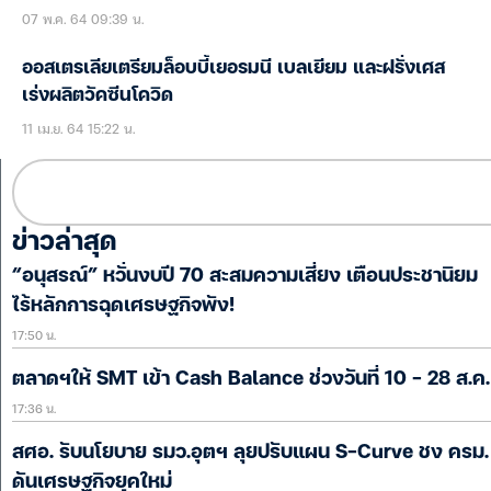
07 พ.ค. 64 09:39 น.
ออสเตรเลียเตรียมล็อบบี้เยอรมนี เบลเยียม และฝรั่งเศส
เร่งผลิตวัคซีนโควิด
11 เม.ย. 64 15:22 น.
ข่าวล่าสุด
“อนุสรณ์” หวั่นงบปี 70 สะสมความเสี่ยง เตือนประชานิยม
ไร้หลักการฉุดเศรษฐกิจพัง!
17:50 น.
ตลาดฯให้ SMT เข้า Cash Balance ช่วงวันที่ 10 – 28 ส.ค.
17:36 น.
สศอ. รับนโยบาย รมว.อุตฯ ลุยปรับแผน S-Curve ชง ครม.
ดันเศรษฐกิจยุคใหม่