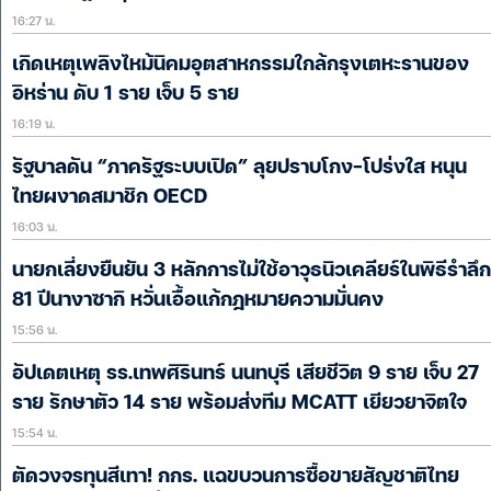
16:27 น.
เกิดเหตุเพลิงไหม้นิคมอุตสาหกรรมใกล้กรุงเตหะรานของ
อิหร่าน ดับ 1 ราย เจ็บ 5 ราย
16:19 น.
รัฐบาลดัน “ภาครัฐระบบเปิด” ลุยปราบโกง-โปร่งใส หนุน
ไทยผงาดสมาชิก OECD
16:03 น.
นายกเลี่ยงยืนยัน 3 หลักการไม่ใช้อาวุธนิวเคลียร์ในพิธีรำลึก
81 ปีนางาซากิ หวั่นเอื้อแก้กฎหมายความมั่นคง
15:56 น.
อัปเดตเหตุ รร.เทพศิรินทร์ นนทบุรี เสียชีวิต 9 ราย เจ็บ 27
ราย รักษาตัว 14 ราย พร้อมส่งทีม MCATT เยียวยาจิตใจ
15:54 น.
ตัดวงจรทุนสีเทา! กกร. แฉขบวนการซื้อขายสัญชาติไทย