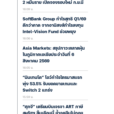
2 หมื่นราย เปิดจองรอบใหม่ ก.ย.นี้
16:09 น.
SoftBank Group กำไรสุทธิ Q1/69
ดีกว่าคาด จากอานิสงส์กำไรลงทุน
Intel-Vision Fund ช่วยพยุง
16:06 น.
Asia Markets: สรุปภาวะตลาดหุ้น
ในภูมิภาคเอเชียประจำวันที่ 6
สิงหาคม 2569
16:05 น.
“นินเทนโด” โชว์กำไรไตรมาสแรก
พุ่ง 53.5% รับยอดขายเกมและ
Switch 2 แกร่ง
15:59 น.
“ศุภจี” เตรียมบินเจรจา ART ภาษี
สหรัฐฯ สิ้นเดือนนี้ ย้ำจุดยืนไม่ถอย