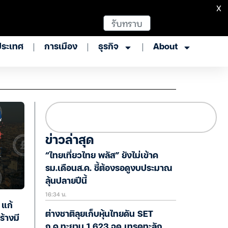
X
รับทราบ
ประเทศ
การเมือง
ธุรกิจ
About
ข่าวล่าสุด
“ไทยเที่ยวไทย พลัส” ยังไม่เข้าค
รม.เดือนส.ค. ชี้ต้องรอดูงบประมาณ
ลุ้นปลายปีนี้
16:34 น.
 แก้
ต่างชาติลุยเก็บหุ้นไทยดัน SET
้างมี
ก.ค.ทะยาน 1,623 จุด เทรดทะลัก