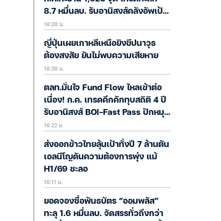
8.7 หมื่นลบ. รับอานิสงส์คลังอัพเป้า
16:28 น.
GDP แต่ Valuation เริ่มตึงตัว
ญี่ปุ่นเผยเกาหลีเหนือยิงขีปนาวุธ
ต้องสงสัย ยันไม่พบความเสียหาย
16:26 น.
ตลท.มั่นใจ Fund Flow ไหลเข้าต่อ
เนื่อง! ก.ค. เทรดคึกคักทุบสถิติ 4 ปี
รับอานิสงส์ BOI-Fast Pass ปักหมุด
16:22 น.
Thailand Focus ดึงทุนโลก
ส่งออกข้าวไทยลุ้นเป้าทั้งปี 7 ล้านตัน
เอลนีโญดันความต้องการพุ่ง แม้
H1/69 ชะลอ
16:11 น.
ยอดจองซื้อพันธบัตร “ออมพลัส”
ทะลุ 1.6 หมื่นลบ. จัดสรรทั่วถึงกว่า