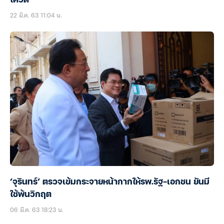
โควิด’
22 มี.ค. 63 11:04 น.
‘จุรินทร์’ ตรวจเข้มกระจายหน้ากากให้รพ.รัฐ-เอกชน ยันมี
ใช้พ้นวิกฤต
06 มี.ค. 63 18:23 น.