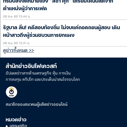
ทรัมป์ส่งจดหมายแจ้ง “ลิซา คุก” เตรียมโดนปลดจาก
ตำแหน่งผู้ว่าการเฟด
08 ส.ค. 69 13:44 น.
รัฐบาล ลั่น! คดีสอบท้องถิ่น ไม่จบแค่ถอดถอนผู้สอบ เดิน
หน้าสาวถึงผู้ร่วมขบวนการยกแผง
08 ส.ค. 69 13:41 น.
ดูข่าวทั้งหมด >>
สำนักข่าวอินโฟเควสท์
อัปเดตข่าวสารด้านเศรษฐกิจ หุ้น การเงิน
การลงทุน คริปโท และประเด็นน่าสนใจรอบโลก
สมาชิกของสมาคมผู้ผลิตข่าวออนไลน์
หมวดข่าว
เศรษฐกิจ