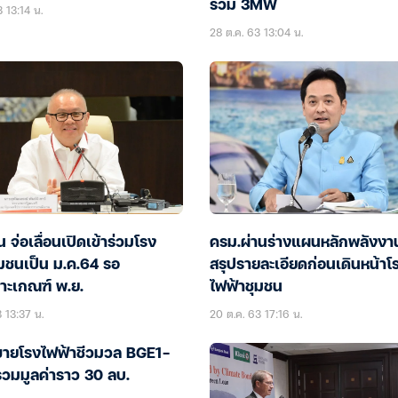
รวม 3MW
 13:14 น.
28 ต.ค. 63 13:04 น.
 จ่อเลื่อนเปิดเข้าร่วมโรง
ครม.ผ่านร่างแผนหลักพลังงาน
ุมชนเป็น ม.ค.64 รอ
สรุปรายละเอียดก่อนเดินหน้าโ
าะเกณฑ์ พ.ย.
ไฟฟ้าชุมชน
 13:37 น.
20 ต.ค. 63 17:16 น.
ายโรงไฟฟ้าชีวมวล BGE1-
วมมูลค่าราว 30 ลบ.