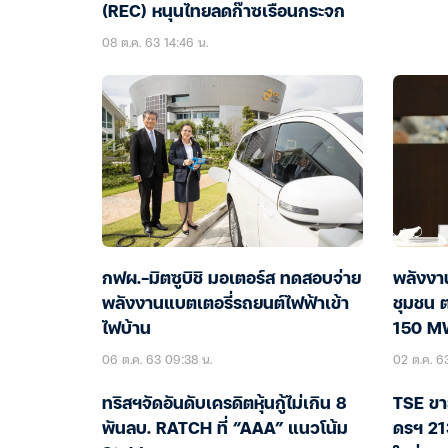
(REC) หนุนไทยลดก๊าซเรือนกระจก
08 ต.ค. 63 14:46 น.
กฟผ.-มิตซูบิชิ มอเตอร์ส ทดสอบจ่าย
พลังงา
พลังงานแบตเตอรี่รถยนต์ไฟฟ้าเข้า
ชุมชน ต
ไฟบ้าน
150 M
06 ต.ค. 63 09:38 น.
02 ต.ค. 6
ทริสฯจัดอันดับเครดิตหุ้นกู้ไม่เกิน 8
TSE ขา
พันลบ. RATCH ที่ “AAA” แนวโน้ม
ดรฯ 21