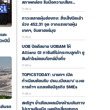
สภาพคล่อง รับมือความเสี่ยง
11:36 น.
ตอ.กลาง ส่วน SME-รายย่อย ยังซึม
ภาวะตลาดหุ้นฮ่องกง: ฮั่งเส็งปิดเช้า
ร่วง 452.31 จุด จากแรงขายหุ้น
เทคฯ, จับตาฮอร์มุซ
ตแตะ
11:32 น.
กปีนี้
UOB ปิดดีลขาย UOBAM ให้
Allianz GI การันตีไม่กระทบลูกค้า ชู
สินค้าใหม่ตอบโจทย์มั่งคั่ง
11:30 น.
TOPICSTODAY: นายกฯ เปิด
ทำเนียบต้อนรับ ปธน.เมียนมา/ ม.หอ
การค้าฯ แถลงดัชนีธุรกิจ SMEs
11:26 น.
สหรัฐฯ ย้ำเตือนพลเมืองห้ามเดินทาง
เดินรถ
ไปเกาหลีเหนือ เหตุยังเสี่ยงสูงถูก