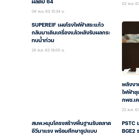
ผลิตปี 64
02 พ.ย. 63
06 พ.ย. 63 15:34 น.
SUPEREIF เผยโรงไฟฟ้าสระแก้ว
กลับมาเดินเครื่องแล้วหลังรับผลกระ
ทบน้ำท่วม
26 ต.ค. 63 18:05 น.
พลังงาน
ไฟฟ้าช
กพช.เค
22 ต.ค. 63
สนพ.หนุนโครงสร้างพื้นฐานรับตลาด
PSTC ข
อีวีมาแรง พร้อมศึกษารูปแบบ
BGE2 ร