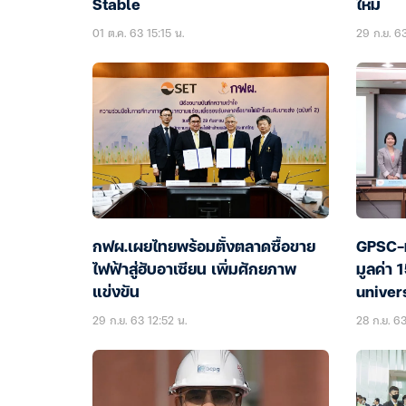
Stable
ใหม่
01 ต.ค. 63 15:15 น.
29 ก.ย. 6
กฟผ.เผยไทยพร้อมตั้งตลาดซื้อขาย
GPSC-ม
ไฟฟ้าสู่ฮับอาเซียน เพิ่มศักยภาพ
มูลค่า
แข่งขัน
univer
29 ก.ย. 63 12:52 น.
28 ก.ย. 6