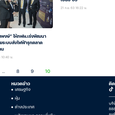
เป็นปี 65
21 ก.ย. 63 16:22 น.
นพงษ์” ให้กฟผ.เร่งพัฒนา
ายระบบส่งไฟฟ้ารุกตลาด
้าน
3 10:40 น.
…
8
9
10
หมวดข่าว
ติด
เศรษฐกิจ
หุ้น
บริษ
ต่างประเทศ
888
ลุม