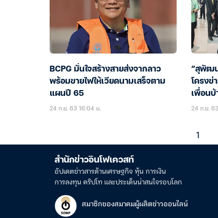
BCPG มั่นใจสร้างสายส่งจากลาว
“สุพัฒ
พร้อมขายไฟให้เวียดนามเสร็จตาม
โครงข่
แผนปี 65
เพื่อนบ
24 ก.ย. 63 16:04 น.
24 ก.ย. 6
1
สำนักข่าวอินโฟเควสท์
อัปเดตข่าวสารด้านเศรษฐกิจ หุ้น การเงิน
การลงทุน คริปโท และประเด็นน่าสนใจรอบโลก
สมาชิกของสมาคมผู้ผลิตข่าวออนไลน์