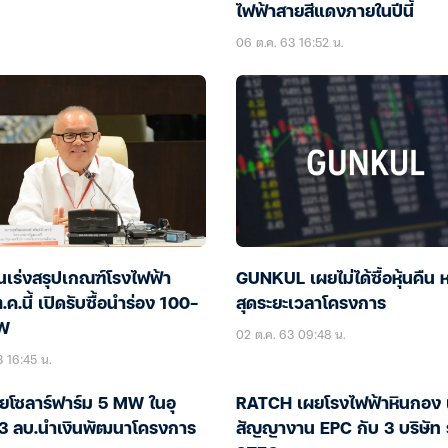
ไฟฟ้าสายสีแดงภายในปีนี้
06 ต.ค. 63 16:52 น.
นเร่งสรุปเกณฑ์โรงไฟฟ้า
GUNKUL เผยไม่ได้ซื้อหุ้นคืน ห
.ค.นี้ เปิดรับซื้อนำร่อง 100-
สุดระยะเวลาโครงการ
W
02 ต.ค. 63 09:48 น.
3 16:45 น.
ยโซลาร์ฟาร์ม 5 MW ในอุ
RATCH เผยโรงไฟฟ้าหินกอง เ
3 ลบ.นำเงินพัฒนาโครงการ
สัญญางาน EPC กับ 3 บริษัท