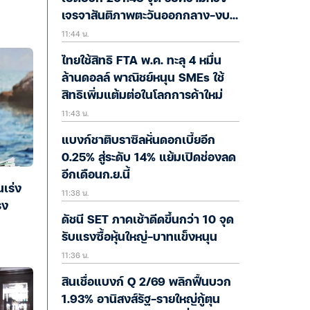
เจรจาสันติภาพตะวันออกกลาง-งบ
11:44 น.
Q2 สดใส
ไทยใช้สิทธิ FTA พ.ค. ทะลุ 4 หมื่น
ล้านดอลล์ พาณิชย์หนุน SMEs ใช้
สิทธิเพิ่มแต้มต่อในโลกการค้าใหม่
11:43 น.
แบงก์ชาติบราซิลหั่นดอกเบี้ยอีก
0.25% สู่ระดับ 14% แย้มเปิดช่องลด
อีกเดือนก.ย.นี้
เร่ง
11:38 น.
รง
ดัชนี SET ภาคเช้าดีดขึ้นกว่า 10 จุด
รับแรงซื้อหุ้นใหญ่-บาทแข็งหนุน
11:36 น.
สินเชื่อแบงก์ Q 2/69 พลิกฟื้นบวก
1.93% อานิสงส์รัฐ-รายใหญ่กู้ตุน