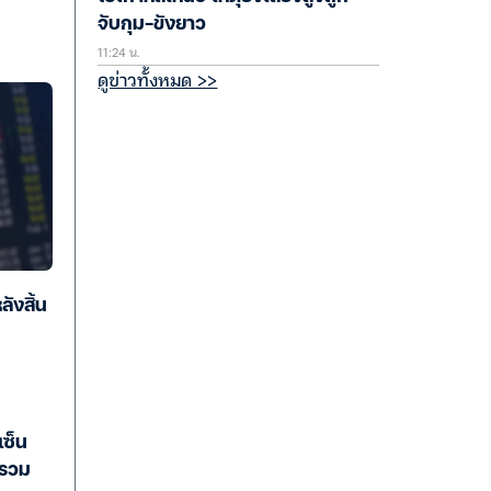
จับกุม-ขังยาว
11:24 น.
ดูข่าวทั้งหมด >>
ลังสิ้น
ซ็น
 รวม