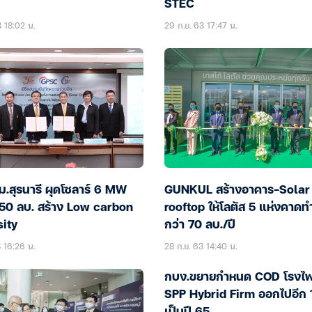
STEC
3 18:02 น.
29 ก.ย. 63 17:47 น.
.สุรนารี ผุดโซลาร์ 6 MW
GUNKUL สร้างอาคาร-Solar
 150 ลบ. สร้าง Low carbon
rooftop ให้โลตัส 5 แห่งคาดท
sity
กว่า 70 ลบ./ปี
3 16:26 น.
28 ก.ย. 63 14:40 น.
กบง.ขยายกำหนด COD โรงไฟ
SPP Hybrid Firm ออกไปอีก 1