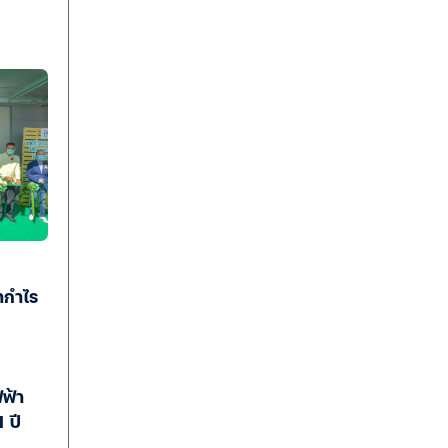
ำกำไร
ฟ้า
 ปี