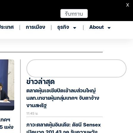
X
รับทราบ
ประเทศ
การเมือง
ธุรกิจ
About
ข่าวล่าสุด
ตลาดหุ้นเอเชียปิดเช้าลบส่วนใหญ่
นลท.เทขายหุ้นกลุ่มเทคฯ จับตาจ้าง
งานสหรัฐ
11:45 น.
นเทคฯ
ภาวะตลาดหุ้นอินเดีย: ดัชนี Sensex
 5 แห่ง
เปิดบวก 201.43 จุด รับความหวัง