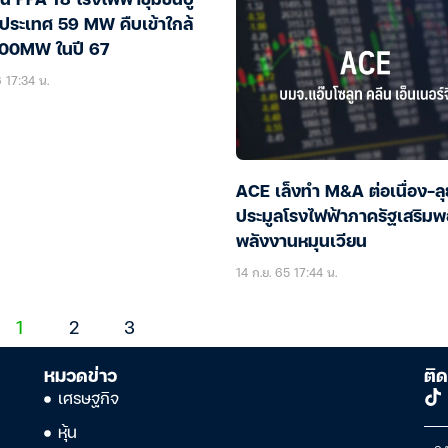
็น PPA 18 โรงไฟฟ้าชุมชนปู
วประเทศ 59 MW คืบเข้าใกล้
,000MW ในปี 67
6 17:34 น.
ACE เล็งทำ M&A ต่อเนื่อง-ลุ
ประมูลโรงไฟฟ้าภาครัฐเสริมพ
พลังงานหมุนเวียน
14 ก.ย. 65 17:44 น.
1
2
3
หมวดข่าว
ติด
เศรษฐกิจ
หุ้น