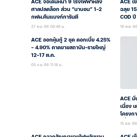
ACE จ่อเดินหน้า 9 โรงไฟฟ้าหลัง
ACE เซ
ศาลปลดล็อก ส่วน “นาบอน” 1-2
ฉลุย 15
กฟผ.คืนแบงก์การันตี
COD ปี
27 พ.ย. 66 09:48 น.
19 ต.ค. 66
ACE ออกหุ้นกู้ 2 ชุด ดอกเบี้ย 4.25%
– 4.90% คาดขายสถาบัน-รายใหญ่
12-17 ต.ค.
05 ก.ย. 66 11:18 น.
ACE มั
เนื่อง
โครงกา
ปีนี้
15 ส.ค. 66