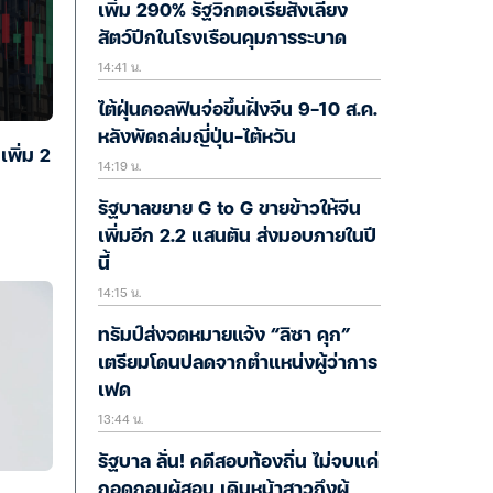
เพิ่ม 290% รัฐวิกตอเรียสั่งเลี้ยง
สัตว์ปีกในโรงเรือนคุมการระบาด
14:41 น.
ไต้ฝุ่นดอลฟินจ่อขึ้นฝั่งจีน 9-10 ส.ค.
หลังพัดถล่มญี่ปุ่น-ไต้หวัน
พิ่ม 2
14:19 น.
รัฐบาลขยาย G to G ขายข้าวให้จีน
เพิ่มอีก 2.2 แสนตัน ส่งมอบภายในปี
นี้
14:15 น.
ทรัมป์ส่งจดหมายแจ้ง “ลิซา คุก”
เตรียมโดนปลดจากตำแหน่งผู้ว่าการ
เฟด
13:44 น.
รัฐบาล ลั่น! คดีสอบท้องถิ่น ไม่จบแค่
ถอดถอนผู้สอบ เดินหน้าสาวถึงผู้