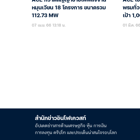
ACE กวาดสัญญาขายไฟพลังงาน
ACE เซ
หมุนเวียน 18 โครงการ ขนาดรวม
พรมทั่
112.73 MW
เป้า 1
07 เม.ย. 66 13:18 น.
01 มี.ค. 6
สำนักข่าวอินโฟเควสท์
อัปเดตข่าวสารด้านเศรษฐกิจ หุ้น การเงิน
การลงทุน คริปโท และประเด็นน่าสนใจรอบโลก