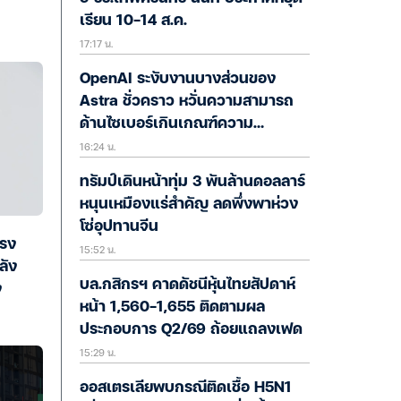
เรียน 10-14 ส.ค.
17:17 น.
OpenAI ระงับงานบางส่วนของ
Astra ชั่วคราว หวั่นความสามารถ
ด้านไซเบอร์เกินเกณฑ์ความ
16:24 น.
ปลอดภัย
ทรัมป์เดินหน้าทุ่ม 3 พันล้านดอลลาร์
หนุนเหมืองแร่สำคัญ ลดพึ่งพาห่วง
โซ่อุปทานจีน
รง
15:52 น.
ลัง
บล.กสิกรฯ คาดดัชนีหุ้นไทยสัปดาห์
ง
หน้า 1,560-1,655 ติดตามผล
ประกอบการ Q2/69 ถ้อยแถลงเฟด
15:29 น.
ออสเตรเลียพบกรณีติดเชื้อ H5N1