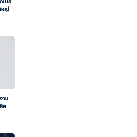
กเบี้ย
ใหญ่
งงาน
ลิต