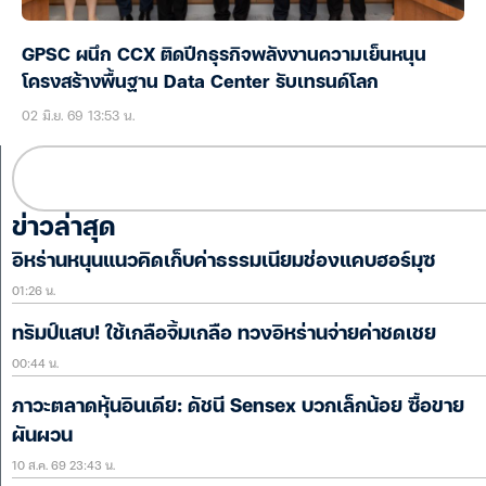
GPSC ผนึก CCX ติดปีกธุรกิจพลังงานความเย็นหนุน
โครงสร้างพื้นฐาน Data Center รับเทรนด์โลก
02 มิ.ย. 69 13:53 น.
ข่าวล่าสุด
อิหร่านหนุนแนวคิดเก็บค่าธรรมเนียมช่องแคบฮอร์มุซ
01:26 น.
ทรัมป์แสบ! ใช้เกลือจิ้มเกลือ ทวงอิหร่านจ่ายค่าชดเชย
00:44 น.
ภาวะตลาดหุ้นอินเดีย: ดัชนี Sensex บวกเล็กน้อย ซื้อขาย
ผันผวน
10 ส.ค. 69 23:43 น.