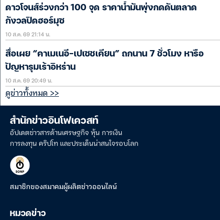
ดาวโจนส์ร่วงกว่า 100 จุด ราคาน้ำมันพุ่งกดดันตลาด
กังวลปิดฮอร์มุซ
10 ส.ค. 69 21:14 น.
สื่อเผย “คาเมเนอี-เปเซชเคียน” ถกนาน 7 ชั่วโมง หารือ
ปัญหารุมเร้าอิหร่าน
10 ส.ค. 69 20:49 น.
ดูข่าวทั้งหมด >>
สำนักข่าวอินโฟเควสท์
อัปเดตข่าวสารด้านเศรษฐกิจ หุ้น การเงิน
การลงทุน คริปโท และประเด็นน่าสนใจรอบโลก
สมาชิกของสมาคมผู้ผลิตข่าวออนไลน์
หมวดข่าว