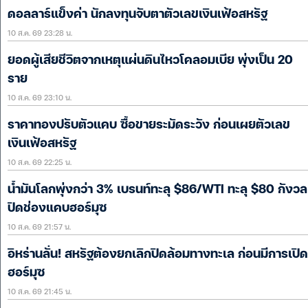
ดอลลาร์แข็งค่า นักลงทุนจับตาตัวเลขเงินเฟ้อสหรัฐ
10 ส.ค. 69 23:28 น.
ยอดผู้เสียชีวิตจากเหตุแผ่นดินไหวโคลอมเบีย พุ่งเป็น 20
ราย
10 ส.ค. 69 23:10 น.
ราคาทองปรับตัวแคบ ซื้อขายระมัดระวัง ก่อนเผยตัวเลข
เงินเฟ้อสหรัฐ
10 ส.ค. 69 22:25 น.
น้ำมันโลกพุ่งกว่า 3% เบรนท์ทะลุ $86/WTI ทะลุ $80 กังวล
ปิดช่องแคบฮอร์มุซ
10 ส.ค. 69 21:57 น.
อิหร่านลั่น! สหรัฐต้องยกเลิกปิดล้อมทางทะเล ก่อนมีการเปิด
ฮอร์มุซ
10 ส.ค. 69 21:45 น.