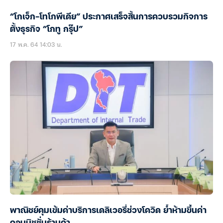
“โกเจ็ก-โทโกพีเดีย” ประกาศเสร็จสิ้นการควบรวมกิจการ
ตั้งธุรกิจ “โกทู กรุ๊ป”
17 พ.ค. 64 14:03 น.
พาณิชย์คุมเข้มค่าบริการเดลิเวอรี่ช่วงโควิด ย้ำห้ามขึ้นค่า