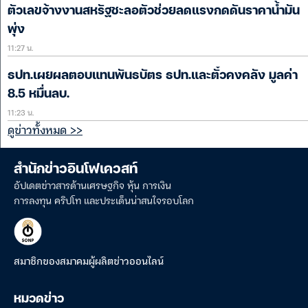
ตัวเลขจ้างงานสหรัฐชะลอตัวช่วยลดแรงกดดันราคาน้ำมัน
พุ่ง
11:27 น.
ธปท.เผยผลตอบแทนพันธบัตร ธปท.และตั๋วคงคลัง มูลค่า
8.5 หมื่นลบ.
11:23 น.
ดูข่าวทั้งหมด >>
สำนักข่าวอินโฟเควสท์
อัปเดตข่าวสารด้านเศรษฐกิจ หุ้น การเงิน
การลงทุน คริปโท และประเด็นน่าสนใจรอบโลก
สมาชิกของสมาคมผู้ผลิตข่าวออนไลน์
หมวดข่าว