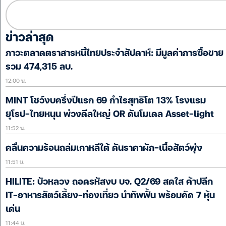
ข่าวล่าสุด
ภาวะตลาดตราสารหนี้ไทยประจำสัปดาห์: มีมูลค่าการซื้อขาย
รวม 474,315 ลบ.
12:00 น.
MINT โชว์งบครึ่งปีแรก 69 กำไรสุทธิโต 13% โรงแรม
ยุโรป-ไทยหนุน พ่วงดีลใหญ่ OR ดันโมเดล Asset-light
11:52 น.
คลื่นความร้อนถล่มเกาหลีใต้ ดันราคาผัก-เนื้อสัตว์พุ่ง
11:51 น.
HILITE: บัวหลวง ถอดรหัสงบ บจ. Q2/69 สดใส ค้าปลีก
IT-อาหารสัตว์เลี้ยง-ท่องเที่ยว นำทัพฟื้น พร้อมคัด 7 หุ้น
เด่น
11:44 น.