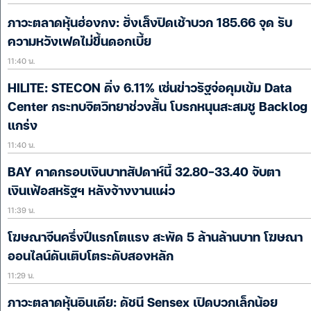
ภาวะตลาดหุ้นฮ่องกง: ฮั่งเส็งปิดเช้าบวก 185.66 จุด รับ
ความหวังเฟดไม่ขึ้นดอกเบี้ย
11:40 น.
HILITE: STECON ดิ่ง 6.11% เซ่นข่าวรัฐจ่อคุมเข้ม Data
Center กระทบจิตวิทยาช่วงสั้น โบรกหนุนสะสมชู Backlog
แกร่ง
11:40 น.
BAY คาดกรอบเงินบาทสัปดาห์นี้ 32.80-33.40 จับตา
เงินเฟ้อสหรัฐฯ หลังจ้างงานแผ่ว
11:39 น.
โฆษณาจีนครึ่งปีแรกโตแรง สะพัด 5 ล้านล้านบาท โฆษณา
ออนไลน์ดันเติบโตระดับสองหลัก
11:29 น.
ภาวะตลาดหุ้นอินเดีย: ดัชนี Sensex เปิดบวกเล็กน้อย