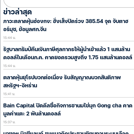
ข่าวล่าสุด
ภาวะตลาดหุ้นฮ่องกง: ฮั่งเส็งปิดร่วง 385.54 จุด จับตาฮ
อร์มุซ, ข้อมูลศก.จีน
15:44 น.
รัฐบาลทรัมป์คืนเงินภาษีศุลกากรให้ผู้นำเข้าแล้ว 1 แสนล้าน
ดอลล์ในเดือนก.ค. คาดยอดรวมสูงถึง 1.75 แสนล้านดอลล์
15:44 น.
ตลาดหุ้นยุโรปบวกต่อเนื่อง รับสัญญาณบวกสันติภาพ
สหรัฐฯ-อิหร่าน
15:41 น.
Bain Capital ปิดดีลซื้อกิจการชานมไข่มุก Gong cha คาด
มูลค่าแตะ 2 พันล้านดอลล์
15:37 น.
นายกฯ นิวซีแลนด์ ชงแนวคิดประชามติทบทวนระบบเลือก