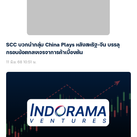
SCC บวกนำกลุ่ม China Plays หลังสหรัฐ-จีน บรรลุ
กรอบข้อตกลงเจรจาการค้าเบื้องต้น
11 มิ.ย. 68 10:51 น.