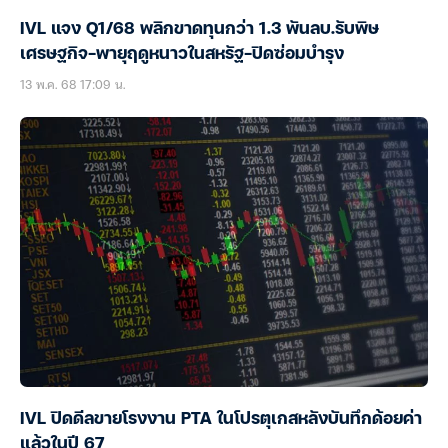
IVL แจง Q1/68 พลิกขาดทุนกว่า 1.3 พันลบ.รับพิษ
เศรษฐกิจ-พายุฤดูหนาวในสหรัฐ-ปิดซ่อมบำรุง
13 พ.ค. 68 17:09 น.
IVL ปิดดีลขายโรงงาน PTA ในโปรตุเกสหลังบันทึกด้อยค่า
แล้วในปี 67