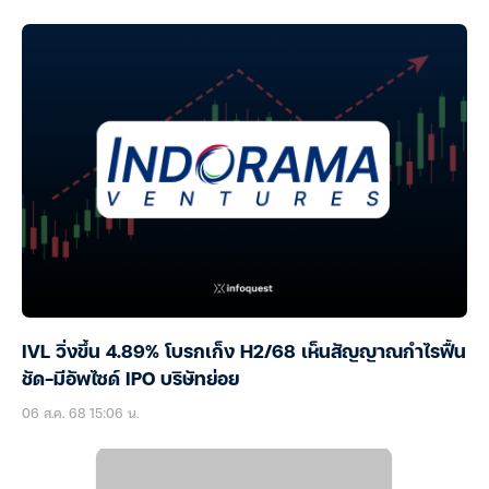
IVL วิ่งขึ้น 4.89% โบรกเก็ง H2/68 เห็นสัญญาณกำไรฟื้น
ชัด-มีอัพไซด์ IPO บริษัทย่อย
06 ส.ค. 68 15:06 น.