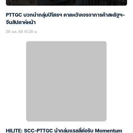
PTTGC บวกนำกลุ่มปิโตรฯ คาดหวังเจรจาการค้าสหรัฐฯ-
จีนสัปดาห์หน้า
29 ส.ค. 68 10:26 น.
HILITE: SCC-PTTGC นำกลุ่มแรลลี่ต่อรับ Momentum