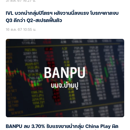
31 ต.ค. 67 16:27 น.
IVL บวกนำกลุ่มปิโตรฯ หลังวานนี้ลงแรง โบรกฯคาดงบ
Q3 ดีกว่า Q2-สเปรดฟื้นตัว
16 ต.ค. 67 10:55 น.
BANPU ลบ 3.70% รับแรงขายนำกลุ่ม China Play ผิด