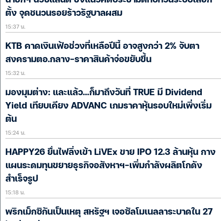
ตั้ง จุดชนวนรอยร้าวรัฐบาลผสม
15:37 น.
KTB คาดเงินเฟ้อช่วงที่เหลือปีนี้ อาจสูงกว่า 2% จับตา
สงครามตอ.กลาง-ราคาสินค้าจ่อขยับขึ้น
15:32 น.
มองมุมต่าง: และแล้ว…ก็มาถึงวันที่ TRUE มี Dividend
Yield เทียบเคียง ADVANC เกมราคาหุ้นรอบใหม่เพิ่งเริ่ม
ต้น
15:24 น.
HAPPY26 ยื่นไฟลิ่งเข้า LiVEx ขาย IPO 12.3 ล้านหุ้น กาง
แผนระดมทุนขยายธุรกิจอสังหาฯ-เพิ่มกำลังผลิตโกดัง
สำเร็จรูป
15:18 น.
พริกเม็กซิกันเป็นเหตุ สหรัฐฯ เจอซัลโมเนลลาระบาดใน 27