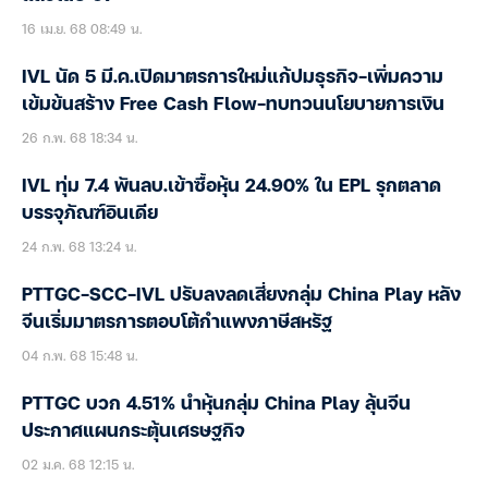
16 เม.ย. 68 08:49 น.
IVL นัด 5 มี.ค.เปิดมาตรการใหม่แก้ปมธุรกิจ-เพิ่มความ
เข้มข้นสร้าง Free Cash Flow-ทบทวนนโยบายการเงิน
26 ก.พ. 68 18:34 น.
IVL ทุ่ม 7.4 พันลบ.เข้าซื้อหุ้น 24.90% ใน EPL รุกตลาด
บรรจุภัณฑ์อินเดีย
24 ก.พ. 68 13:24 น.
PTTGC-SCC-IVL ปรับลงลดเสี่ยงกลุ่ม China Play หลัง
จีนเริ่มมาตรการตอบโต้กำแพงภาษีสหรัฐ
04 ก.พ. 68 15:48 น.
PTTGC บวก 4.51% นำหุ้นกลุ่ม China Play ลุ้นจีน
ประกาศแผนกระตุ้นเศรษฐกิจ
02 ม.ค. 68 12:15 น.