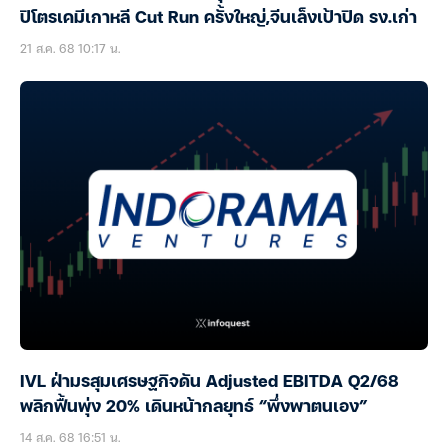
ปิโตรเคมีเกาหลี Cut Run ครั้งใหญ่,จีนเล็งเป้าปิด รง.เก่า
21 ส.ค. 68 10:17 น.
IVL ฝ่ามรสุมเศรษฐกิจดัน Adjusted EBITDA Q2/68
พลิกฟื้นพุ่ง 20% เดินหน้ากลยุทธ์ “พึ่งพาตนเอง”
14 ส.ค. 68 16:51 น.