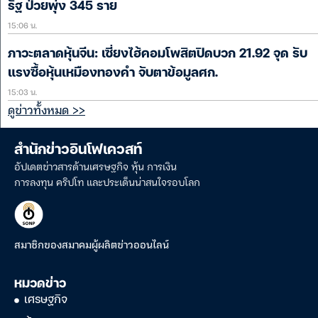
รัฐ ป่วยพุ่ง 345 ราย
15:06 น.
ภาวะตลาดหุ้นจีน: เซี่ยงไฮ้คอมโพสิตปิดบวก 21.92 จุด รับ
แรงซื้อหุ้นเหมืองทองคำ จับตาข้อมูลศก.
15:03 น.
ดูข่าวทั้งหมด >>
สำนักข่าวอินโฟเควสท์
อัปเดตข่าวสารด้านเศรษฐกิจ หุ้น การเงิน
การลงทุน คริปโท และประเด็นน่าสนใจรอบโลก
สมาชิกของสมาคมผู้ผลิตข่าวออนไลน์
หมวดข่าว
เศรษฐกิจ