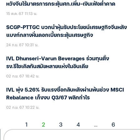
หวังจีนไร้มาตรการกระตุ้นศก.เพิ่ม-เงินเฟ้อต่ำคาด
15 ต.ค. 67 11:13 น.
SCGP-PTTGC บวกนำหุ้นรับประโยชน์เศรษฐกิจจีนหลัง
แบงก์กลางหั่นดอกเบี้ยกระตุ้นเศรษฐกิจ
24 ก.ย. 67 10:31 น.
IVL Dhunseri-Varun Beverages ร่วมทุนตั้ง
รง.รีไซเคิลทันสมัยหลายแห่งในอินเดีย
02 ก.ย. 67 16:42 น.
IVL พุ่ง 5.26% รับแรงซื้อกลับหลังผ่านพ้นช่วง MSCI
Rebalance เก็งงบ Q3/67 พลิกกำไร
02 ก.ย. 67 10:22 น.
1
2
3
4
…
6