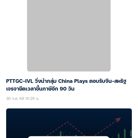
PTTGC-IVL วิ่งนำกลุ่ม China Plays ตอบรับจีน-สหรัฐ
เจรจายืดเวลาขึ้นภาษีอีก 90 วัน
30 ก.ค. 68 10:29 น.