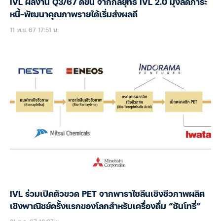
IVL ผลงาน Q3/67 ดีขึ้น จากกลยุทธ์ IVL 2.0 มุ่งลดภาระ
หนี้-พัฒนาคุณภาพรายได้เริ่มส่งผลดี
11 พ.ย. 67 17:51 น.
IVL ร่วมเปิดตัวขวด PET จากพาราไซลีนเชิงชีวภาพผลิต
เชิงพาณิชย์ครั้งแรกของโลกสำหรับเครื่องดื่ม “ซันโทรี่”