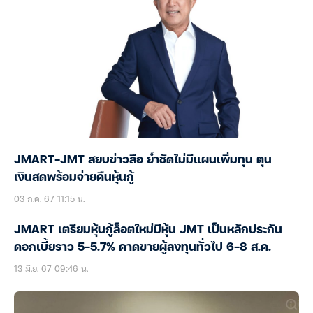
JMART-JMT สยบข่าวลือ ย้ำชัดไม่มีแผนเพิ่มทุน ตุน
เงินสดพร้อมจ่ายคืนหุ้นกู้
03 ก.ค. 67 11:15 น.
JMART เตรียมหุ้นกู้ล็อตใหม่มีหุ้น JMT เป็นหลักประกัน
ดอกเบี้ยราว 5-5.7% คาดขายผู้ลงทุนทั่วไป 6-8 ส.ค.
13 มิ.ย. 67 09:46 น.