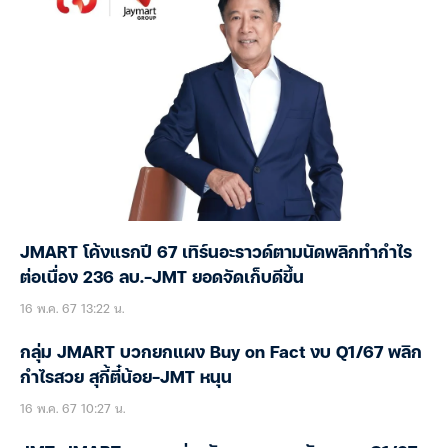
JMART โค้งแรกปี 67 เทิร์นอะราวด์ตามนัดพลิกทำกำไร
ต่อเนื่อง 236 ลบ.-JMT ยอดจัดเก็บดีขึ้น
16 พ.ค. 67 13:22 น.
กลุ่ม JMART บวกยกแผง Buy on Fact งบ Q1/67 พลิก
กำไรสวย สุกี้ตี๋น้อย-JMT หนุน
16 พ.ค. 67 10:27 น.