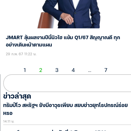
JMART ลุ้นผลงานปีนี้นิวไฮ แย้ม Q1/67 สัญญาณดี ทุก
อย่างเดินหน้าตามแผน
29 ก.พ. 67 11:22 น.
1
2
3
4
…
7
ข่าวล่าสุด
ทรัมป์โว สหรัฐฯ ยังมีอาวุธเพียบ สยบข่าวยุทโธปกรณ์ร่อย
หรอ
14:11 น.