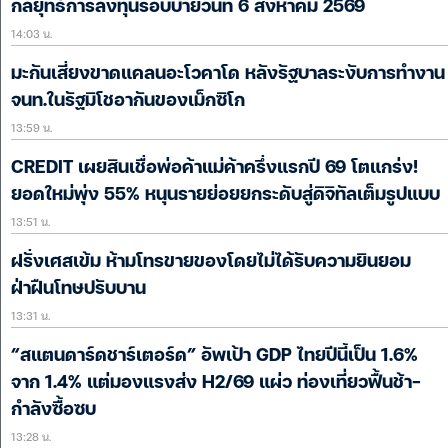
กลยุทธ์การลงทุนรอบบ่ายวันที่ 6 สิงหาคม 2569
14:03 น.
มะกันเสี่ยงขาดแคลนอะโวคาโด หลังรัฐบาลระงับการทำงาน
จนท.ในรัฐมิโชอากันของเม็กซิโก
13:59 น.
CREDIT เผยสินเชื่อพ่อค้าแม่ค้าครึ่งแรกปี 69 โตแกร่ง!
ยอดใหม่พุ่ง 55% หนุนรายย่อยยกระดับสู่ดิจิทัลเต็มรูปแบบ
13:51 น.
ฝรั่งเศสเข้ม ห้ามโทรขายของโดยไม่ได้รับความยินยอม
ฝ่าฝืนโทษปรับบาน
13:31 น.
“สแตนดาร์ดชาร์เตอร์ด” อัพเป้า GDP ไทยปีนี้เป็น 1.6%
จาก 1.4% แต่มองแรงส่ง H2/69 แผ่ว ท่องเที่ยวฟื้นช้า-
กำลังซื้อซบ
13:28 น.