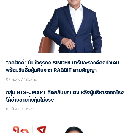
“อดิศักดิ์” มั่นใจธุรกิจ SINGER เทิร์นอะราวด์ดีกว่าเดิม
พร้อมรับซื้อหุ้นคืนจาก RABBIT ตามสัญญา
07 มิ.ย. 67 18:27 น.
กลุ่ม BTS-JMART ดีดกลับยกแผง หลังผู้บริหารออกโรง
โต้ข่าวขายทิ้งหุ้นไม่จริง
05 มิ.ย. 67 11:57 น.