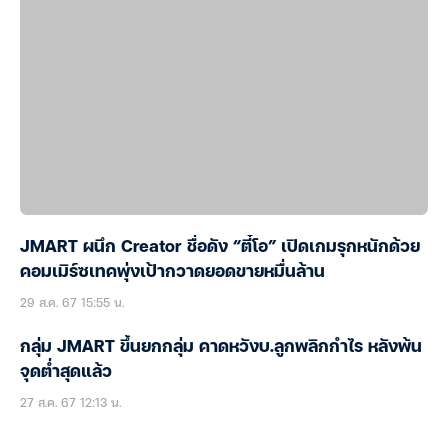
JMART ผนึก Creator ชื่อดัง “ตี๋โอ” เปิดเกมรุกหนักด้วย
คอมเมิร์ซเทคพุ่งเป้ากวาดยอดขายหมื่นล้าน
29 ส.ค. 67 15:55 น.
กลุ่ม JMART ขึ้นยกกลุ่ม คาดหวังบ.ลูกพลิกกำไร หลังพ้น
จุดต่ำสุดแล้ว
27 ส.ค. 67 12:13 น.