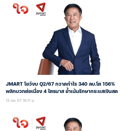
JMART โชว์งบ Q2/67 กวาดกำไร 340 ลบ.โต 156%
พลิกบวกต่อเนื่อง 4 ไตรมาส ย้ำเน้นรักษากระแสเงินสด
13 ส.ค. 67 16:11 น.