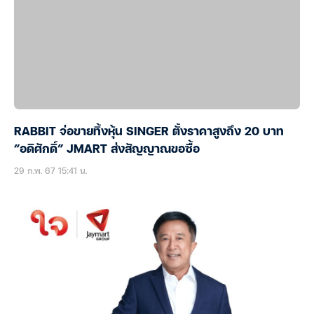
RABBIT จ่อขายทิ้งหุ้น SINGER ตั้งราคาสูงถึง 20 บาท
“อดิศักดิ์” JMART ส่งสัญญาณขอซื้อ
29 ก.พ. 67 15:41 น.