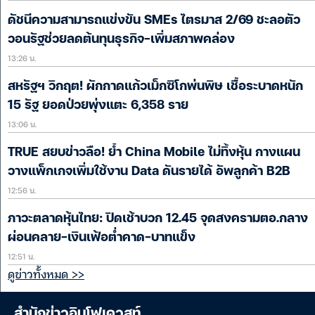
ดัชนีความสามารถแข่งขัน SMEs ไตรมาส 2/69 ชะลอตัว
วอนรัฐช่วยลดต้นทุนธุรกิจ-เพิ่มสภาพคล่อง
13:26 น.
สหรัฐฯ วิกฤต! ผักกาดแก้วเม็กซิโกพ่นพิษ เชื้อระบาดหนัก
15 รัฐ ยอดป่วยพุ่งแตะ 6,358 ราย
13:06 น.
TRUE สยบข่าวลือ! ย้ำ China Mobile ไม่ทิ้งหุ้น กางแผน
วางแพ็กเกจเพิ่มใช้งาน Data ดันรายได้ อัพลูกค้า B2B
12:56 น.
ภาวะตลาดหุ้นไทย: ปิดเช้าบวก 12.45 จุดสงครามตอ.กลาง
ผ่อนคลาย-เงินเฟ้อต่ำคาด-บาทแข็ง
12:51 น.
ดูข่าวทั้งหมด >>
สำนักข่าวอินโฟเควสท์