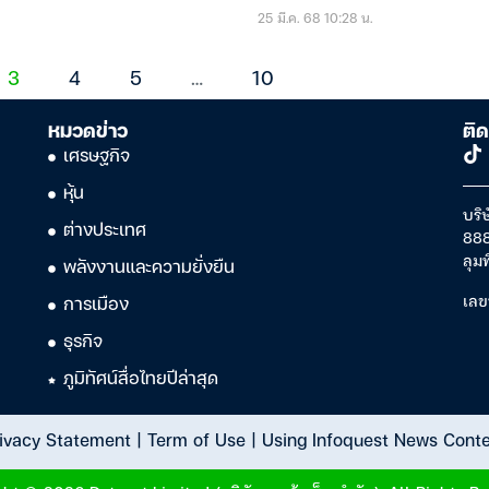
25 มี.ค. 68 10:28 น.
3
4
5
…
10
หมวดข่าว
ติด
เศรษฐกิจ
หุ้น
บริษ
ต่างประเทศ
888
ลุม
พลังงานและความยั่งยืน
เลข
การเมือง
ธุรกิจ
ภูมิทัศน์สื่อไทยปีล่าสุด
ivacy Statement
|
Term of Use
|
Using Infoquest News Cont