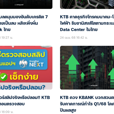
ปรับลดมุมมองอันดับเครดิต 7
KTB คาดธุรกิจโทรคมนาคม-โ
ยเป็นลบ หลังเพิ่งหั่น
ไฟฟ้า รับอานิสงส์โตตามกระแ
k ไทย
Data Center ในไทย
8 19:27 น.
24 เม.ย. 68 16:42 น.
ชัวร์สลิปจริงหรือปลอม!! KTB
KTB ควง KBANK บวกสวนต
นตอนตรวจสอบ
รับคาดการณ์กำไร Q1/68 โดด
ปันผลสูง
8 16:09 น.