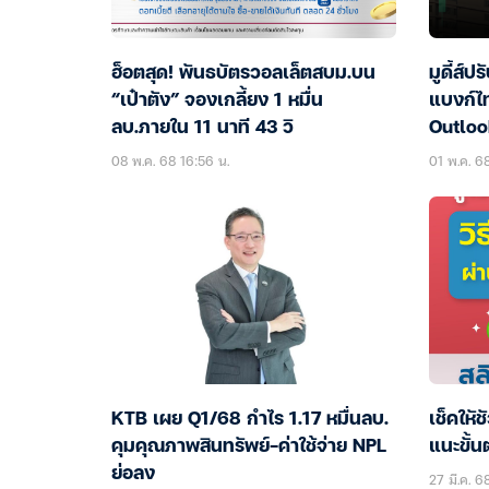
ฮ็อตสุด! พันธบัตรวอลเล็ตสบม.บน
มูดี้ส์
“เป๋าตัง” จองเกลี้ยง 1 หมื่น
แบงก์ไท
ลบ.ภายใน 11 นาที 43 วิ
Outloo
08 พ.ค. 68 16:56 น.
01 พ.ค. 6
KTB เผย Q1/68 กำไร 1.17 หมื่นลบ.
เช็คใหั
คุมคุณภาพสินทรัพย์-ค่าใช้จ่าย NPL
แนะขั้
ย่อลง
27 มี.ค. 6