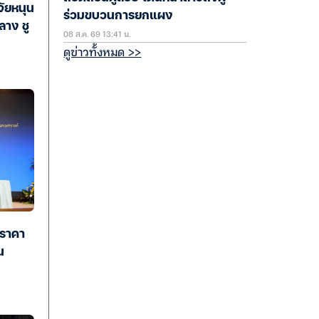
ัยหนุน
ร่วมขบวนการยกแผง
ลาง ชู
08 ส.ค. 69 13:41 น.
ดูข่าวทั้งหมด >>
ลราคา
น