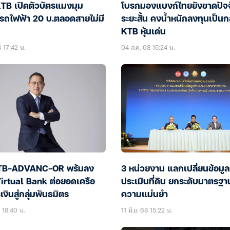
TB เปิดตัวบัตรแมงมุม
โบรกมองแบงก์ไทยยังขาดปัจจ
รถไฟฟ้า 20 บ.ตลอดสายไม่มี
ระยะสั้น คงน้ำหนักลงทุนเป็นก
KTB หุ้นเด่น
 17:42 น.
04 ส.ค. 68 15:24 น.
KTB-ADVANC-OR พร้มลง
3 หน่วยงาน แลกเปลี่ยนข้อมู
irtual Bank ต่อยอดเครือ
ประเมินที่ดิน ยกระดับมาตรฐา
เงินสู่กลุ่มพันธมิตร
ความแม่นยำ
8 18:40 น.
11 มิ.ย. 68 15:22 น.