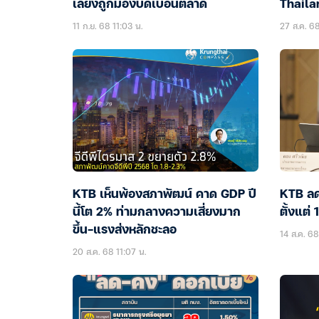
เลี่ยงถูกมองบิดเบือนตลาด
Thaila
11 ก.ย. 68 11:03 น.
27 ส.ค. 68
KTB เห็นพ้องสภาพัฒน์ คาด GDP ปี
KTB ลดด
นี้โต 2% ท่ามกลางความเสี่ยงมาก
ตั้งแต่ 
ขึ้น-แรงส่งหลักชะลอ
14 ส.ค. 6
20 ส.ค. 68 11:07 น.