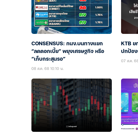
CONSENSUS: กนง.บนทางแยก
KTB ยก
“ลดดอกเบี้ย” พยุงเศรษฐกิจ หรือ
ปกป้อง
“เก็บกระสุนรอ”
07 ส.ค. 68
08 ส.ค. 68 10:10 น.