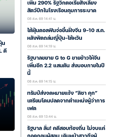
เพิ่ม 290% รัฐวิกตอเรียสั่งเลี้ยง
สัตว์ปีกในโรงเรือนคุมการระบาด
08 ส.ค. 69 14:41 น.
ไต้ฝุ่นดอลฟินจ่อขึ้นฝั่งจีน 9-10 ส.ค.
หลังพัดถล่มญี่ปุ่น-ไต้หวัน
ุ้น
08 ส.ค. 69 14:19 น.
 ดี
รัฐบาลขยาย G to G ขายข้าวให้จีน
เพิ่มอีก 2.2 แสนตัน ส่งมอบภายในปี
นี้
08 ส.ค. 69 14:15 น.
ทรัมป์ส่งจดหมายแจ้ง “ลิซา คุก”
เตรียมโดนปลดจากตำแหน่งผู้ว่าการ
เฟด
08 ส.ค. 69 13:44 น.
รัฐบาล ลั่น! คดีสอบท้องถิ่น ไม่จบแค่
ถอดถอนผู้สอบ เดินหน้าสาวถึงผู้