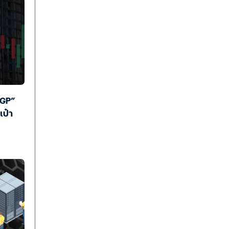
CGP”
เป๋า