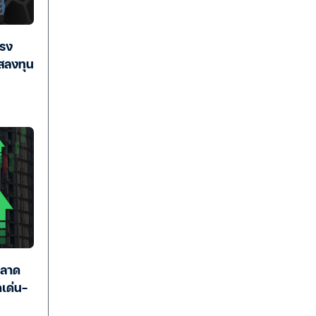
รง
สลงทุน
ลาด
เด่น-