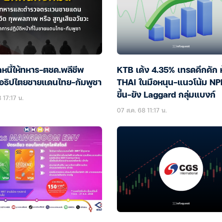
หนี้ให้ทหาร-ตชด.พลีชีพ
KTB เด้ง 4.35% เทรดคึกคัก ห
อธิปไตยชายแดนไทย–กัมพูชา
THAI ในมือหนุน-แนวโน้ม NPL
ขึ้น-ยัง Laggard กลุ่มแบงก์
 17:17 น.
07 ส.ค. 68 11:17 น.