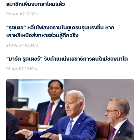
สมาชิกเพิ่มงบกลาโหมแล้ว
06 พ.ย. 67 17:37 น.
“รุตเตอ” หวั่นไฟสงครามในยูเครนรุนแรงขึ้น หาก
เกาหลีเหนือส่งทหารร่วมสู้ศึกจริง
21 ต.ค. 67 16:34 น.
“มาร์ค รุตเตอร์” รับตำแหน่งเลขาธิการคนใหม่ของนาโต
01 ต.ค. 67 15:10 น.