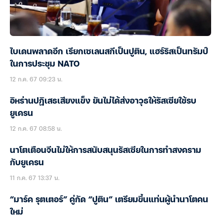
ไบเดนพลาดอีก เรียกเซเลนสกีเป็นปูติน, แฮร์ริสเป็นทรัมป์
ในการประชุม NATO
12 ก.ค. 67 09:23 น.
อิหร่านปฏิเสธเสียงแข็ง ยันไม่ได้ส่งอาวุธให้รัสเซียใช้รบ
ยูเครน
12 ก.ค. 67 08:58 น.
นาโตเตือนจีนไม่ให้การสนับสนุนรัสเซียในการทำสงคราม
กับยูเครน
11 ก.ค. 67 13:37 น.
“มาร์ค รุตเตอร์” คู่กัด “ปูติน” เตรียมขึ้นแท่นผู้นำนาโตคน
ใหม่