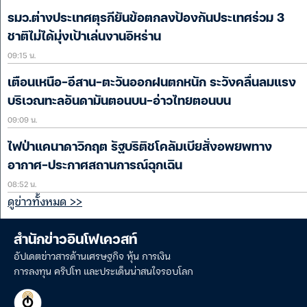
รมว.ต่างประเทศตุรกียันข้อตกลงป้องกันประเทศร่วม 3
ชาติไม่ได้มุ่งเป้าเล่นงานอิหร่าน
09:15 น.
เตือนเหนือ-อีสาน-ตะวันออกฝนตกหนัก ระวังคลื่นลมแรง
บริเวณทะลอันดามันตอนบน-อ่าวไทยตอนบน
09:09 น.
ไฟป่าแคนาดาวิกฤต รัฐบริติชโคลัมเบียสั่งอพยพทาง
อากาศ-ประกาศสถานการณ์ฉุกเฉิน
08:52 น.
ดูข่าวทั้งหมด >>
สำนักข่าวอินโฟเควสท์
อัปเดตข่าวสารด้านเศรษฐกิจ หุ้น การเงิน
การลงทุน คริปโท และประเด็นน่าสนใจรอบโลก