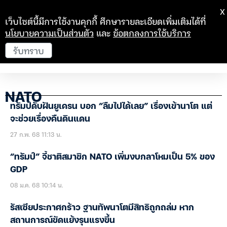
X
เว็บไซต์นี้มีการใช้งานคุกกี้ ศึกษารายละเอียดเพิ่มเติมได้ที่
นโยบายความเป็นส่วนตัว
และ
ข้อตกลงการใช้บริการ
รับทราบ
NATO
ทรัมป์ดับฝันยูเครน บอก “ลืมไปได้เลย” เรื่องเข้านาโต แต่
จะช่วยเรื่องคืนดินแดน
27 ก.พ. 68 11:13 น.
“ทรัมป์” จี้ชาติสมาชิก NATO เพิ่มงบกลาโหมเป็น 5% ของ
GDP
08 ม.ค. 68 10:14 น.
รัสเซียประกาศกร้าว ฐานทัพนาโตมีสิทธิถูกถล่ม หาก
สถานการณ์ขัดแย้งรุนแรงขึ้น