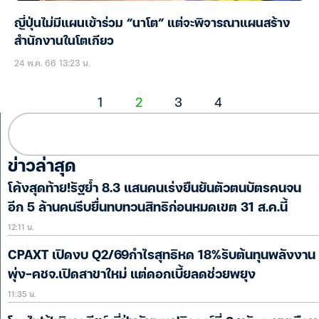
ญี่ปุ่นไม่มีแผนเข้าร่วม “นาโต” แต่จะพิจารณาแผนสร้าง
สำนักงานในโตเกียว
24 พ.ค. 66 13:23 น.
1
2
3
4
ข่าวล่าสุด
โค้งสุดท้าย!รัฐย้ำ 8.3 แสนคนเร่งยืนยันตัวตนบัตรคนจน
อีก 5 ล้านคนรีบยื่นทบทวนสิทธิก่อนหมดเขต 31 ส.ค.นี้
12:11 น.
CPAXT เปิดงบ Q2/69กำไรสุทธิหด 18%รับต้นทุนพลังงาน
พุ่ง-คชจ.เปิดสาขาใหม่ แต่ดอกเบี้ยลดช่วยพยุง
11:35 น.