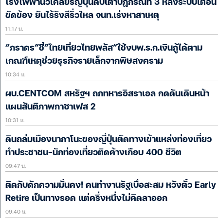
โรงไฟฟ้านิวเคลียร์ญี่ปุ่นดับเตาปฏิกรณ์ที่ 3 หลังระบบเตือน
ขัดข้อง ยันไร้รังสีรั่วไหล จนท.เร่งหาสาเหตุ
11:17 น.
“ภราดร”ชี้”ไทยเที่ยวไทยพลัส”ใช้งบพ.ร.ก.เงินกู้ได้ตาม
เกณฑ์เหตุช่วยธุรกิจรายเล็กจากพิษสงคราม
10:34 น.
ผบ.CENTCOM สหรัฐฯ ถกทหารอิสราเอล กดดันเดินหน้า
แผนสันติภาพกาซาเฟส 2
10:31 น.
ดินถล่มเมืองนากาโนะของญี่ปุ่นตัดทางเข้าแหล่งท่องเที่ยว
ทำประชาชน-นักท่องเที่ยวติดค้างเกือบ 400 ชีวิต
09:47 น.
ติดกับดักความมั่นคง! คนทำงานรัฐเบื่อสะสม หวังตั๋ว Early
Retire เป็นทางรอด แต่ครึ่งหนึ่งไม่คิดลาออก
09:40 น.