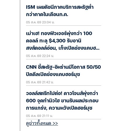
ISM เผยดัชนีภาคบริการสหรัฐต่ำ
กว่าคาดในเดือนก.ค.
05 ส.ค. 69 23:04 น.
เม่าเฮ! ทองฟิวเจอร์พุ่งกว่า 100
ดอลล์ ทะลุ $4,300 รับอานิ
สงส์ดอลล์อ่อน, เก็งเปิดช่องแคบฮ
05 ส.ค. 69 22:24 น.
อร์มุซ
CNN ชี้สหรัฐ-อิหร่านมีโอกาส 50/50
ปิดดีลเปิดช่องแคบฮอร์มุซ
05 ส.ค. 69 21:42 น.
วอลล์สตรีทไปต่อ! ดาวโจนส์พุ่งกว่า
600 จุดทำนิวไฮ ขานรับผลประกอบ
การแกร่ง, ความหวังเปิดฮอร์มุซ
05 ส.ค. 69 21:11 น.
ดูข่าวทั้งหมด >>