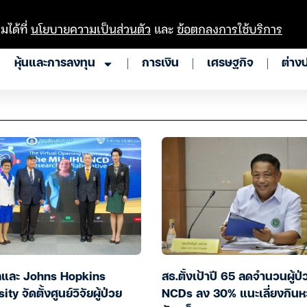
มได้ที่
นโยบายความเป็นส่วนตัว
และ
ข้อตกลงการใช้บริการ
หุ้นและการลงทุน
การเงิน
เศรษฐกิจ
ต่าง
ลและ Johns Hopkins
สธ.ตั้งเป้าปี 65 ลดจำนวนผู้ป่
ty จัดตั้งศูนย์วิจัยผู้ป่วย
NCDs ลง 30% แนะเลี่ยงกิน