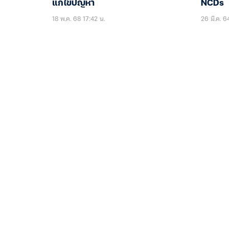
แก้ไขปัญหา
NCDs
18 พ.ค. 68 17:42 น.
26 มี.ค. 6