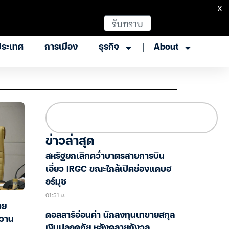
X
รับทราบ
ประเทศ
การเมือง
ธุรกิจ
About
ข่าวล่าสุด
สหรัฐยกเลิกคว่ำบาตรสายการบิน
เอี่ยว IRGC ขณะใกล้เปิดช่องแคบฮ
อร์มุซ
01:51 น.
วย
ดอลลาร์อ่อนค่า นักลงทุนเทขายสกุล
หวาน
เงินปลอดภัย หลังคลายกังวล