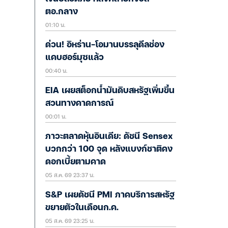
ตอ.กลาง
01:10 น.
ด่วน! อิหร่าน-โอมานบรรลุดีลช่อง
แคบฮอร์มุซแล้ว
00:40 น.
EIA เผยสต็อกน้ำมันดิบสหรัฐเพิ่มขึ้น
สวนทางคาดการณ์
00:01 น.
ภาวะตลาดหุ้นอินเดีย: ดัชนี Sensex
บวกกว่า 100 จุด หลังแบงก์ชาติคง
ดอกเบี้ยตามคาด
05 ส.ค. 69 23:37 น.
S&P เผยดัชนี PMI ภาคบริการสหรัฐ
ขยายตัวในเดือนก.ค.
05 ส.ค. 69 23:25 น.